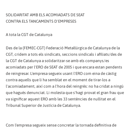
SOLIDARITAT AMB ELS ACOMIADATS DE SEAT
CONTRA ELS TANCAMENTS D'EMPRESES
A tota la CGT de Catalunya
Des de la (FEMEC-CGT) Federació Metal·lúrgica de Catalunya de la
CGT, cridem a tots els sindicats, seccions sindicals i afiliats/des de
la CGT de Catalunya a solidaritzar-se amb els companys/es
acomiadats per l'ERO de SEAT de 2005 i que encara estan pendents
de reingresar. L'empresa segueix usant l'ERO com eina de càstig
contra aquells que li ha semblat en el moment de tirar-los a
l'acomiadament, així com a l'hora del reingrés: no ha cridat a ningú
que hagués denunciat. Li molesta que s'hagi provat el gran frau que
va significar aquest ERO amb les 33 sentències de nul·litat en el
Tribunal Superior de Justícia de Catalunya.
Com l'empresa segueix sense concretar la tornada definitiva de