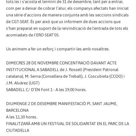
tots/es i s'acosta el termini de 31 de desembre, tant per a entrar,
com per a deixar de cobrar l'atur, els companys afectats han iniciat
una sèrie d'accions de manera conjunta amb les seccions sindicals
de CGT-SEAT. És per això que us informem de dues accions que
s'han preparat en suport de la reivindicació de l'entrada de tots els
acomiadats de l'ERO SEAT’05.
Us animem a fer un esforç i compartir-les amb nosaltres.
DIMECRES 28 DE NOVEMBRE CONCENTRACIÓ DAVANT ACTE
INSTITUCIONAL A SABADELL de J. Rossell (President Patronal
catalana), M. Serna (Consellera de Treball), J. Coscubiela (CCOO) i
J.M. Alvárez (UGT)
SABADELL C/ D’EN Font 1 - A les 19,00 hores.
DIUMENGE 2 DE DESEMBRE MANIFESTACIÓ Pl. SANT JAUME,
BARCELONA
A les 11,30 hores.
FINALITZARÀ AMB UN FESTIVAL DE SOLIDARITAT EN EL PARC DE LA
CIUTADELLA