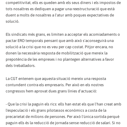
competitivitat, ells es queden amb els seus diners i els impostos de
tots nosaltres es dediquen a pagar una reestructuració que està
duent a molts de nosaltres a l'atur amb poques expectatives de
solució.
Els sindicats més grans, es limiten a acceptar els acomiadaments o
pactar ERO temporals pensant que amb això s'aconseguirà una
solució a la crisi que no es veu per cap costat. Pitjor encara, no
donen la necessària resposta de mobilització que mereix la
prepotència de les empreses i no plantegen alternatives a favor
dels treballadors.
La CGT entenem que aquesta situació mereix una resposta
contundent contra els empresaris. Per això en els nostres
congressos hem aprovat dues grans línies d'actuació:
- Que la crisi la paguin els rics: ells han estat els que l'han creat amb
l'especulació i els grans pilotassos econòmics a costa de la
precarietat de milions de persones. Per això l'única sortida perquè
paguin ells és la reducció de jornada sense reducció de salari. Si no