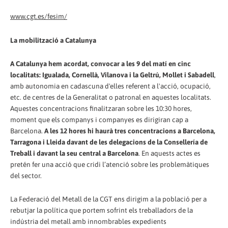
www.cgt.es/fesim/
La mobilització a Catalunya
A Catalunya hem acordat, convocar a les 9 del matí en cinc
localitats: Igualada, Cornellà, Vilanova i la Geltrú, Mollet i Sabadell
,
amb autonomia en cadascuna d'elles referent a l'acció, ocupació,
etc. de centres de la Generalitat o patronal en aquestes localitats.
Aquestes concentracions finalitzaran sobre les 10:30 hores,
moment que els companys i companyes es dirigiran cap a
Barcelona.
A les 12 hores hi haurà tres concentracions a Barcelona,
Tarragona i Lleida davant de les delegacions de la Consellería de
Treball i davant la seu central a Barcelona
. En aquests actes es
pretén fer una acció que cridi l’atenció sobre les problemàtiques
del sector.
La Federació del Metall de la CGT ens dirigim a la població per a
rebutjar la política que portem sofrint els treballadors de la
indústria del metall amb innombrables expedients