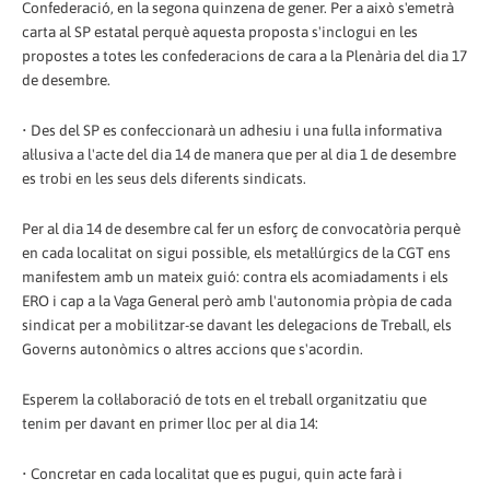
Confederació, en la segona quinzena de gener. Per a això s'emetrà
carta al SP estatal perquè aquesta proposta s'inclogui en les
propostes a totes les confederacions de cara a la Plenària del dia 17
de desembre.
• Des del SP es confeccionarà un adhesiu i una fulla informativa
al·lusiva a l'acte del dia 14 de manera que per al dia 1 de desembre
es trobi en les seus dels diferents sindicats.
Per al dia 14 de desembre cal fer un esforç de convocatòria perquè
en cada localitat on sigui possible, els metal·lúrgics de la CGT ens
manifestem amb un mateix guió: contra els acomiadaments i els
ERO i cap a la Vaga General però amb l'autonomia pròpia de cada
sindicat per a mobilitzar-se davant les delegacions de Treball, els
Governs autonòmics o altres accions que s'acordin.
Esperem la col·laboració de tots en el treball organitzatiu que
tenim per davant en primer lloc per al dia 14:
• Concretar en cada localitat que es pugui, quin acte farà i