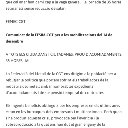
que cal anar fent camí cap a la vaga general i la jornada de 35 hores
setmanals sense reducció de salari.
FEMEC-CGT
Comunicat de la FESIM-CGT per a les mobilitzacions del 14 de
desembre
A TOTS ELS CIUDADANS I CIUTADANES. PROU D'ACOMIADAMENTS,
35 HORES, JA!!
La Federació del Metall de la CGT ens dirigim a la població per a
rebutjar la política que portem sofrint els treballadors de la
indústria del metall amb innombrables expedients
d'acomiadaments i de suspensió temporal de contractes.
Els ingents beneficis obtinguts per les empreses en els últims anys
estan en les butxaques dels empresaris i multinacionals. Però quan
s'ha produït aquesta crisi, provocada per l'avarícia i la
sobreproducció a la qual ens han dut el gran engany de la