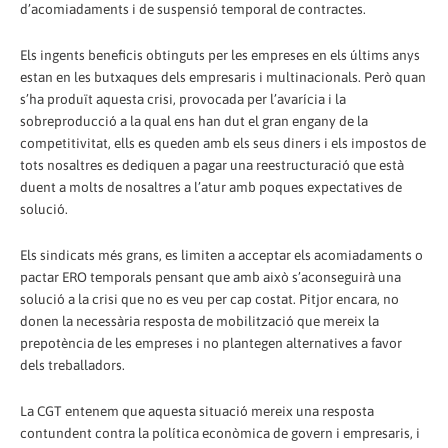
d’acomiadaments i de suspensió temporal de contractes.
Els ingents beneficis obtinguts per les empreses en els últims anys
estan en les butxaques dels empresaris i multinacionals. Però quan
s’ha produït aquesta crisi, provocada per l’avarícia i la
sobreproducció a la qual ens han dut el gran engany de la
competitivitat, ells es queden amb els seus diners i els impostos de
tots nosaltres es dediquen a pagar una reestructuració que està
duent a molts de nosaltres a l’atur amb poques expectatives de
solució.
Els sindicats més grans, es limiten a acceptar els acomiadaments o
pactar ERO temporals pensant que amb això s’aconseguirà una
solució a la crisi que no es veu per cap costat. Pitjor encara, no
donen la necessària resposta de mobilització que mereix la
prepotència de les empreses i no plantegen alternatives a favor
dels treballadors.
La CGT entenem que aquesta situació mereix una resposta
contundent contra la política econòmica de govern i empresaris, i