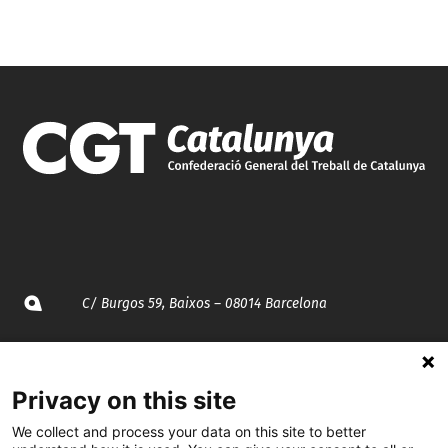
C/ Burgos 59, Baixos – 08014 Barcelona
spccc@
spcgtcatalunya.cat
Privacy on this site
935 120 481
We collect and process your data on this site to better