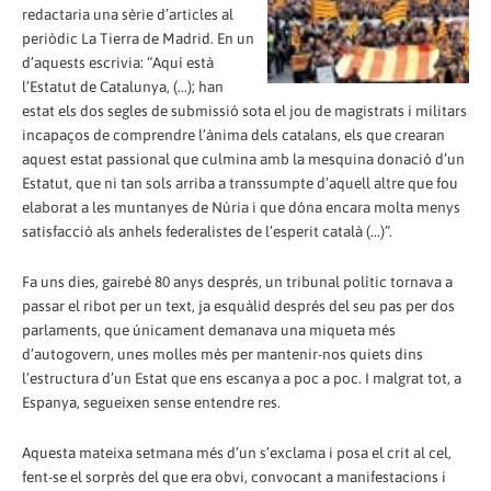
redactaria una sèrie d’articles al
periòdic La Tierra de Madrid. En un
d’aquests escrivia: “Aquí està
l’Estatut de Catalunya, (...); han
estat els dos segles de submissió sota el jou de magistrats i militars
incapaços de comprendre l’ànima dels catalans, els que crearan
aquest estat passional que culmina amb la mesquina donació d’un
Estatut, que ni tan sols arriba a transsumpte d’aquell altre que fou
elaborat a les muntanyes de Núria i que dóna encara molta menys
satisfacció als anhels federalistes de l’esperit català (...)”.
Fa uns dies, gairebé 80 anys després, un tribunal polític tornava a
passar el ribot per un text, ja esquàlid després del seu pas per dos
parlaments, que únicament demanava una miqueta més
d’autogovern, unes molles més per mantenir-nos quiets dins
l’estructura d’un Estat que ens escanya a poc a poc. I malgrat tot, a
Espanya, segueixen sense entendre res.
Aquesta mateixa setmana més d’un s’exclama i posa el crit al cel,
fent-se el sorprès del que era obvi, convocant a manifestacions i