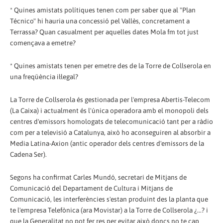
* Quines amistats polítiques tenen com per saber que al "Plan
Técnico" hi hauria una concessió pel Vallès, concretament a
Terrassa? Quan casualment per aquelles dates Mola fm tot just
començava a emetre?
* Quines amistats tenen per emetre des de la Torre de Collserola en
una freqüència il·legal?
La Torre de Collserola és gestionada per l'empresa Abertis-Telecom
(La Caixa) i actualment és l'única operadora amb el monopoli dels
centres d'emissors homologats de telecomunicació tant per a ràdio
com per a televisió a Catalunya, això ho aconseguiren al absorbir a
Media Latina-Axion (antic operador dels centres d'emissors de la
Cadena Ser).
Segons ha confirmat Carles Mundó, secretari de Mitjans de
Comunicació del Departament de Cultura i Mitjans de
Comunicació, les interferències s'estan produint des la planta que
te l'empresa Telefònica (ara Movistar) a la Torre de Collserola ¿...? i
que la Generalitat no pot fer res per evitar això doncs no te cap