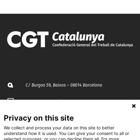
C/ Burgos 59, Baixos – 08014 Barcelona
spccc@
spcgtcatalunya.cat
935 120 481
Privacy on this site
We collect and process your data on this site to better
understand how it is used. You can give your consent to all or
@CGTCatalunya
selected purposes, or you can decline them all. For more