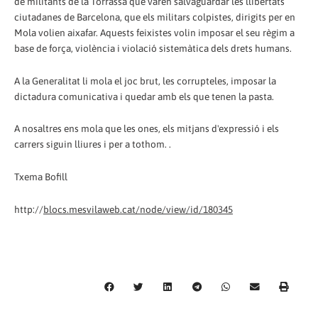
de militants de la Torrassa que varen salvaguardar les llibertats
ciutadanes de Barcelona, que els militars colpistes, dirigits per en
Mola volien aixafar. Aquests feixistes volin imposar el seu règim a
base de força, violència i violació sistemàtica dels drets humans.
A la Generalitat li mola el joc brut, les corrupteles, imposar la
dictadura comunicativa i quedar amb els que tenen la pasta.
A nosaltres ens mola que les ones, els mitjans d'expressió i els
carrers siguin lliures i per a tothom. .
Txema Bofill
http://
blocs.mesvilaweb.cat/node/view/id/180345