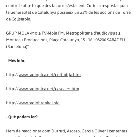
control sobre lo que des la torre s'esta fent. Curiosa resposta quan
la Generalitat de Catalunya posseeix un 23% de les accions de Torre
de Collserola.
GRUP MOLA -Mola TV-Mola FM, Metropolitana d'audiovisuals,
Montcau Produccions, Plaça Catalunya, 15 - 16 - 08206 SABADELL
(Barcelona)”.
-
Més info
:
http://
www.radiopica.net/cultmitja.htm
http://
www.radiopica.net/cascales.htm
http://
www.radiobronka.info
-
Què podem fer?
Hem de reaccionar com Durruti, Ascaso, Garcia Oliver i centenars