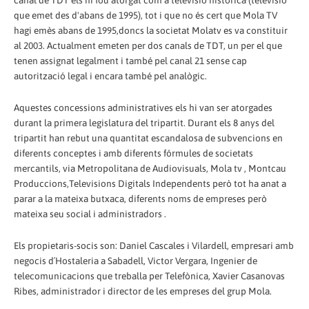
canal de TDT els hi fou atorgat com a televisió històrica (televisió
que emet des d'abans de 1995), tot i que no és cert que Mola TV
hagi emès abans de 1995,doncs la societat Molatv es va constituir
al 2003. Actualment emeten per dos canals de TDT, un per el que
tenen assignat legalment i també pel canal 21 sense cap
autorització legal i encara també pel analògic.
Aquestes concessions administratives els hi van ser atorgades
durant la primera legislatura del tripartit. Durant els 8 anys del
tripartit han rebut una quantitat escandalosa de subvencions en
diferents conceptes i amb diferents fórmules de societats
mercantils, via Metropolitana de Audiovisuals, Mola tv , Montcau
Produccions,Televisions Digitals Independents però tot ha anat a
parar a la mateixa butxaca, diferents noms de empreses però
mateixa seu social i administradors .
Els propietaris-socis son: Daniel Cascales i Vilardell, empresari amb
negocis d´Hostaleria a Sabadell, Victor Vergara, Ingenier de
telecomunicacions que treballa per Telefònica, Xavier Casanovas
Ribes, administrador i director de les empreses del grup Mola.