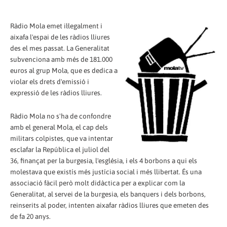
Ràdio Mola emet il·legalment i
aixafa l'espai de les ràdios lliures
des el mes passat. La Generalitat
subvenciona amb més de 181.000
euros al grup Mola, que es dedica a
violar els drets d'emissió i
expressió de les ràdios lliures.
Ràdio Mola no s'ha de confondre
amb el general Mola, el cap dels
militars colpistes, que va intentar
esclafar la República el juliol del
36, finançat per la burgesia, l'església, i els 4 borbons a qui els
molestava que existís més justícia social i més llibertat. És una
associació fàcil però molt didàctica per a explicar com la
Generalitat, al servei de la burgesia, els banquers i dels borbons,
reinserits al poder, intenten aixafar ràdios lliures que emeten des
de fa 20 anys.