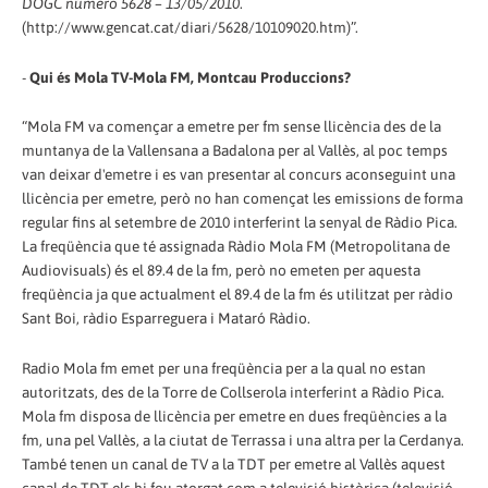
DOGC número 5628 – 13/05/2010
.
(http://www.gencat.cat/diari/5628/10109020.htm)”.
-
Qui és Mola TV-Mola FM, Montcau Produccions?
“Mola FM va començar a emetre per fm sense llicència des de la
muntanya de la Vallensana a Badalona per al Vallès, al poc temps
van deixar d'emetre i es van presentar al concurs aconseguint una
llicència per emetre, però no han començat les emissions de forma
regular fins al setembre de 2010 interferint la senyal de Ràdio Pica.
La freqüència que té assignada Ràdio Mola FM (Metropolitana de
Audiovisuals) és el 89.4 de la fm, però no emeten per aquesta
freqüència ja que actualment el 89.4 de la fm és utilitzat per ràdio
Sant Boi, ràdio Esparreguera i Mataró Ràdio.
Radio Mola fm emet per una freqüència per a la qual no estan
autoritzats, des de la Torre de Collserola interferint a Ràdio Pica.
Mola fm disposa de llicència per emetre en dues freqüències a la
fm, una pel Vallès, a la ciutat de Terrassa i una altra per la Cerdanya.
També tenen un canal de TV a la TDT per emetre al Vallès aquest