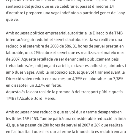
sentencia del judici que es va celebrar el passat dimecres 14
d'octubre i preparen una vaga indefinida a partir del gener de l'any
que ve.
Amb aquesta política empresarial autoritària, la Direcció de TMB
intentarà seguir reduint el servei d'autobusos. Ja va realitzar una
reducció al setembre de 2008 de 586, 31 hores de servei prestat en
laborable, un 4,29% sobre el servei que es realitzava el mateix mes
de 2007. Aquesta retallada va ser denunciada públicament pels
treballadors/es, mitjançant cartells, octavetes, adhesius, pintades i
amb dues vages. Amb la imposició actual que vol tirar endavant la
Direcció volen reduir encara més un 4,35% en laborable, un 7,38%
en dissabte i un 3,27% en festiu.
Aquesta és la cara real de la promoció del transport públic que fa
TMB i l'Alcalde, Jordi Hereu.
Amb aquesta nova reducció que es vol dur a terme desapareixen
les línies 159 i 153. També patirà una considerable reducció la línia
43, que ha passat de 280 hores de servei al 2007 a 269 que realitza
en l'actualitat i que si es dur a terme la imposició es reduirà encara