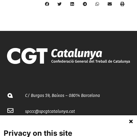
C/ Burgos 59, Baixos – 08014 Barcelona
spccc@
spcgtcatalunya.cat
935 120 481
Privacy on this site