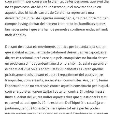
com a mínim per conservar la dignitat de les persones, que avui dia
no és poca cosa. Ara bé, tot i observar que el moviment que en
aquests dies hi ha als carrers de Catalunya representa una
diversitat inaudita i de vegades inimaginable, caldrà tindre molt en
compte la singularitat del present i sobretot les humilitats que es
fan necessàries i que ens han de permetre continuar endavant amb
molt d'enginy.
Deixant de costat els moviments polítics per la banda alta, sabem
que el debat actualment està totalment desvirtuat i escapçat, és a
dir, res és racional; però crec que pels anarquistes no hauria de ser
un problema d'independentisme sí o no, sinó més aviat reprendre
el debat del 78 a on els anarquistes vilipendiats es varen quedar
pràcticament sols davant el pacte i repartiment del pastís entre
franquistes, convergents, socialistes i comunistes. Ara, per fi, tenim
l'oportunitat de no estar sols contra aquella constitució per la qual,
com anarquistes, vàrem lluitar i votar en contra. Si trobeu massa
lluny el debat del 78, res millor aquests dies que qüestionar l'Estat
espanyol actual, que és l'únic existent. De l'hipotètic català ja en
parlarem, per què tot està per fer i quan tot està per fer poden
passar moltes coses i, si de cas, tal com està l'ambient igual podem