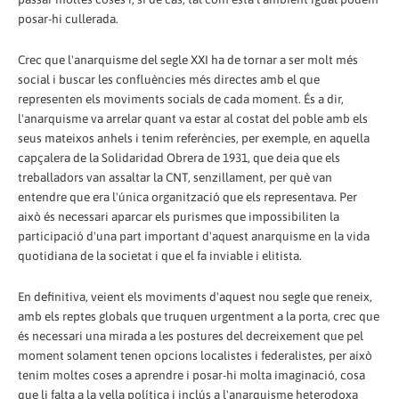
posar-hi cullerada.
Crec que l'anarquisme del segle XXI ha de tornar a ser molt més
social i buscar les confluències més directes amb el que
representen els moviments socials de cada moment. És a dir,
l'anarquisme va arrelar quant va estar al costat del poble amb els
seus mateixos anhels i tenim referències, per exemple, en aquella
capçalera de la Solidaridad Obrera de 1931, que deia que els
treballadors van assaltar la CNT, senzillament, per què van
entendre que era l'única organització que els representava. Per
això és necessari aparcar els purismes que impossibiliten la
participació d'una part important d'aquest anarquisme en la vida
quotidiana de la societat i que el fa inviable i elitista.
En definitiva, veient els moviments d'aquest nou segle que reneix,
amb els reptes globals que truquen urgentment a la porta, crec que
és necessari una mirada a les postures del decreixement que pel
moment solament tenen opcions localistes i federalistes, per això
tenim moltes coses a aprendre i posar-hi molta imaginació, cosa
que li falta a la vella política i inclús a l'anarquisme heterodoxa