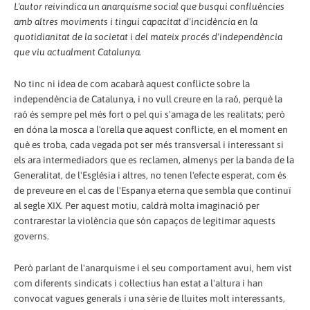
L'autor reivindica un anarquisme social que busqui confluències
amb altres moviments i tingui capacitat d'incidència en la
quotidianitat de la societat i del mateix procés d'independència
que viu actualment Catalunya.
No tinc ni idea de com acabarà aquest conflicte sobre la
independència de Catalunya, i no vull creure en la raó, perquè la
raó és sempre pel més fort o pel qui s'amaga de les realitats; però
en dóna la mosca a l'orella que aquest conflicte, en el moment en
què es troba, cada vegada pot ser més transversal i interessant si
els ara intermediadors que es reclamen, almenys per la banda de la
Generalitat, de l'Església i altres, no tenen l'efecte esperat, com és
de preveure en el cas de l'Espanya eterna que sembla que continuï
al segle XIX. Per aquest motiu, caldrà molta imaginació per
contrarestar la violència que són capaços de legitimar aquests
governs.
Però parlant de l'anarquisme i el seu comportament avui, hem vist
com diferents sindicats i col·lectius han estat a l'altura i han
convocat vagues generals i una sèrie de lluites molt interessants,