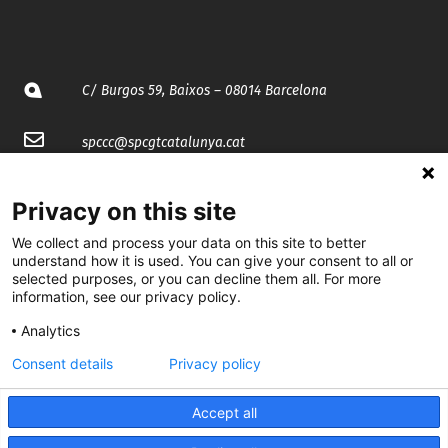
C/ Burgos 59, Baixos – 08014 Barcelona
spccc@
spcgtcatalunya.cat
935 120 481
Privacy on this site
We collect and process your data on this site to better
@CGTCatalunya
understand how it is used. You can give your consent to all or
selected purposes, or you can decline them all. For more
cgtcatalunya
information, see our privacy policy.
CGTCatalunya
Analytics
Consent details
Privacy policy
cgtcatalunya
Accept all