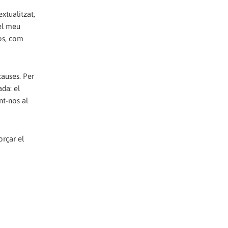
xtualitzat,
el meu
nos, com
causes. Per
da: el
nt-nos al
orçar el