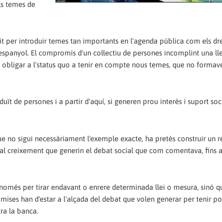
els temes de
vit per introduir temes tan importants en l'agenda pública com els dre
t espanyol. El compromís d'un col·lectiu de persones incomplint una ll
ot obligar a l'status quo a tenir en compte nous temes, que no formav
ït de persones i a partir d'aquí, si generen prou interès i suport soci
 que no sigui necessàriament l'exemple exacte, ha pretès construir un r
al creixement que generin el debat social que com comentava, fins ar
només per tirar endavant o enrere determinada llei o mesura, sinó 
ses han d'estar a l'alçada del debat que volen generar per tenir pos
tra la banca.