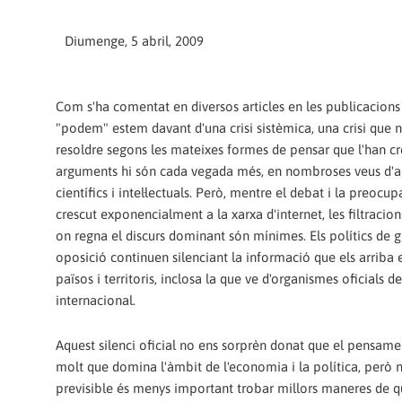
Diumenge, 5 abril, 2009
Com s'ha comentat en diversos articles en les publicacions "
"podem" estem davant d'una crisi sistèmica, una crisi que 
resoldre segons les mateixes formes de pensar que l'han cre
arguments hi són cada vegada més, en nombroses veus d'a
científics i intel·lectuals. Però, mentre el debat i la preocu
crescut exponencialment a la xarxa d'internet, les filtracion
o­n regna el discurs dominant són mínimes. Els polítics de g
oposició continuen silenciant la informació que els arriba e
països i territoris, inclosa la que ve d'organismes oficials d
internacional.
Aquest silenci oficial no ens sorprèn donat que el pensamen
molt que domina l'àmbit de l'economia i la política, però 
previsible és menys important trobar millors maneres de q