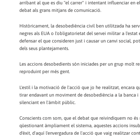
arribant al que es diu "el carrer" i intentant influenciar en 
debat als grans mitjans de comunicació.
Històricament, la desobediència civil ben utilitzada ha ser
negres als EUA o l'obligatorietat del servei militar a l'esta
defensar el que consideren just i causar un canvi social, p
dels seus plantejaments.
Les accions desobedients són iniciades per un grup molt redu
reproduint per més gent.
L'estil i la motivació de l'acció que jo he realitzat, encara
tirar endavant un moviment de desobediència a la banca i 
silenciant en l'àmbit públic.
Conscients com som, que el debat que reivindiquem no és 
qüestionant àmpliament el sistema, aquestes accions insubmi
d'èxit, d'aquí l'envergadura de l'acció que vaig realitzar con