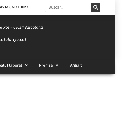
Search
VISTA CATALUNYA
Baixos – 08014 Barcelona
catalunya.cat
Salut laboral
Premsa
Afilia’t