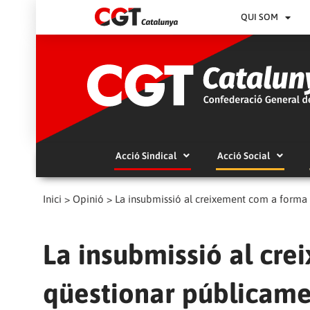
QUI SOM
Acció Sindical
Acció Social
Inici
>
Opinió
>
La insubmissió al creixement com a forma
La insubmissió al cr
qüestionar públicame