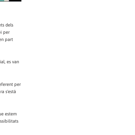
ts dels
ei per
en part
al, es van
eferent per
a s'està
que estem
sibilitats