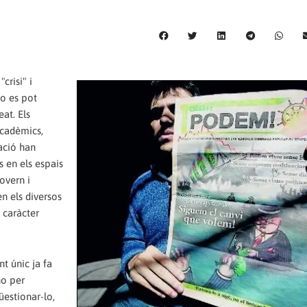
crisi" i
no es pot
at. Els
cadèmics,
pació han
s en els espais
overn i
n els diversos
e caràcter
t únic ja fa
no per
üestionar-lo,