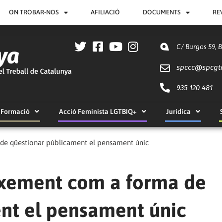
ON TROBAR-NOS
AFILIACIÓ
DOCUMENTS
RE
C/ Burgos 59, 
spccc@
spcgt
935 120 481
Formació
Acció Feminista LGTBIQ+
Jurídica
 de qüestionar públicament el pensament únic
eixement com a forma de
nt el pensament únic