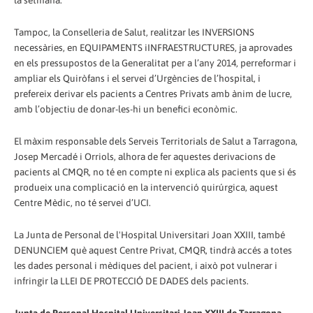
la setmana.
Tampoc, la Conselleria de Salut, realitzar les INVERSIONS
necessàries, en EQUIPAMENTS iINFRAESTRUCTURES, ja aprovades
en els pressupostos de la Generalitat per a l’any 2014, perreformar i
ampliar els Quiròfans i el servei d’Urgències de l’hospital, i
prefereix derivar els pacients a Centres Privats amb ànim de lucre,
amb l’objectiu de donar-les-hi un benefici econòmic.
El màxim responsable dels Serveis Territorials de Salut a Tarragona,
Josep Mercadé i Orriols, alhora de fer aquestes derivacions de
pacients al CMQR, no té en compte ni explica als pacients que si és
produeix una complicació en la intervenció quirúrgica, aquest
Centre Mèdic, no té servei d’UCI.
La Junta de Personal de l'Hospital Universitari Joan XXIII, també
DENUNCIEM què aquest Centre Privat, CMQR, tindrà accés a totes
les dades personal i mèdiques del pacient, i això pot vulnerar i
infringir la LLEI DE PROTECCIÓ DE DADES dels pacients.