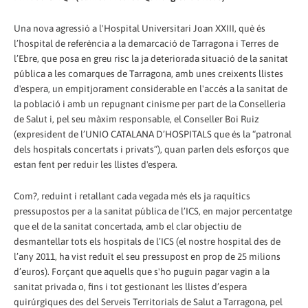
Una nova agressió a l'Hospital Universitari Joan XXIII, què és
l’hospital de referència a la demarcació de Tarragona i Terres de
l’Ebre, que posa en greu risc la ja deteriorada situació de la sanitat
pública a les comarques de Tarragona, amb unes creixents llistes
d'espera, un empitjorament considerable en l'accés a la sanitat de
la població i amb un repugnant cinisme per part de la Conselleria
de Salut i, pel seu màxim responsable, el Conseller Boi Ruiz
(expresident de l’UNIO CATALANA D’HOSPITALS que és la “patronal
dels hospitals concertats i privats”), quan parlen dels esforços que
estan fent per reduir les llistes d'espera.
Com?, reduint i retallant cada vegada més els ja raquítics
pressupostos per a la sanitat pública de l’ICS, en major percentatge
que el de la sanitat concertada, amb el clar objectiu de
desmantellar tots els hospitals de l’ICS (el nostre hospital des de
l’any 2011, ha vist reduït el seu pressupost en prop de 25 milions
d’euros). Forçant que aquells que s'ho puguin pagar vagin a la
sanitat privada o, fins i tot gestionant les llistes d’espera
quirúrgiques des del Serveis Territorials de Salut a Tarragona, pel