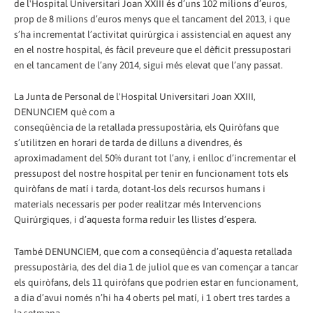
de l'Hospital Universitari Joan XXIII és d’uns 102 milions d’euros,
prop de 8 milions d’euros menys que el tancament del 2013, i que
s’ha incrementat l’activitat quirúrgica i assistencial en aquest any
en el nostre hospital, és fàcil preveure que el dèficit pressupostari
en el tancament de l’any 2014, sigui més elevat que l’any passat.
La Junta de Personal de l'Hospital Universitari Joan XXIII,
DENUNCIEM què com a
conseqüència de la retallada pressupostària, els Quiròfans que
s’utilitzen en horari de tarda de dilluns a divendres, és
aproximadament del 50% durant tot l’any, i enlloc d’incrementar el
pressupost del nostre hospital per tenir en funcionament tots els
quiròfans de matí i tarda, dotant-los dels recursos humans i
materials necessaris per poder realitzar més Intervencions
Quirúrgiques, i d’aquesta forma reduir les llistes d’espera.
També DENUNCIEM, que com a conseqüència d’aquesta retallada
pressupostària, des del dia 1 de juliol que es van començar a tancar
els quiròfans, dels 11 quiròfans que podrien estar en funcionament,
a dia d’avui només n’hi ha 4 oberts pel matí, i 1 obert tres tardes a