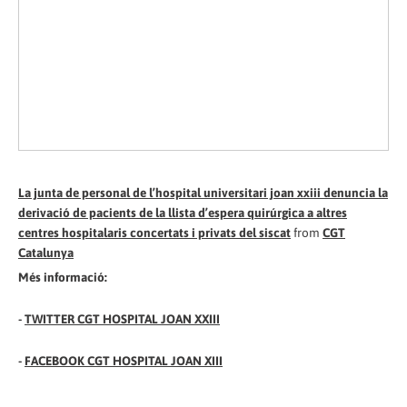
La junta de personal de l’hospital universitari joan xxiii denuncia la
derivació de pacients de la llista d’espera quirúrgica a altres
centres hospitalaris concertats i privats del siscat
from
CGT
Catalunya
Més informació:
-
TWITTER CGT HOSPITAL JOAN XXIII
-
FACEBOOK CGT HOSPITAL JOAN XIII