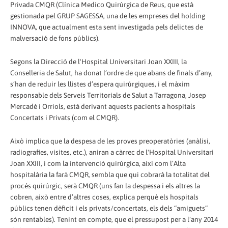
Privada CMQR (Clínica Medico Quirúrgica de Reus, que està
gestionada pel GRUP SAGESSA, una de les empreses del holding
INNOVA, que actualment esta sent investigada pels delictes de
malversació de fons públics).
Segons la Direcció de l'Hospital Universitari Joan XXIII, la
Conselleria de Salut, ha donat l’ordre de que abans de finals d’any,
s’han de reduir les llistes d’espera quirúrgiques, i el màxim
responsable dels Serveis Territorials de Salut a Tarragona, Josep
Mercadé i Orriols, està derivant aquests pacients a hospitals
Concertats i Privats (com el CMQR).
Això implica que la despesa de les proves preoperatòries (anàlisi,
radiografies, visites, etc.), aniran a càrrec de l'Hospital Universitari
Joan XXIII, i com la intervenció quirúrgica, així com l’Alta
hospitalària la farà CMQR, sembla que qui cobrarà la totalitat del
procés quirúrgic, serà CMQR (uns fan la despessa i els altres la
cobren, això entre d’altres coses, explica perquè els hospitals
públics tenen dèficit i els privats/concertats, els dels “amiguets”
són rentables). Tenint en compte, que el pressupost per a l’any 2014