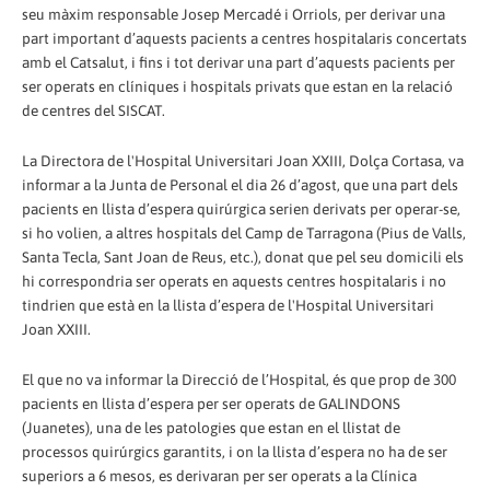
seu màxim responsable Josep Mercadé i Orriols, per derivar una
part important d’aquests pacients a centres hospitalaris concertats
amb el Catsalut, i fins i tot derivar una part d’aquests pacients per
ser operats en clíniques i hospitals privats que estan en la relació
de centres del SISCAT.
La Directora de l'Hospital Universitari Joan XXIII, Dolça Cortasa, va
informar a la Junta de Personal el dia 26 d’agost, que una part dels
pacients en llista d’espera quirúrgica serien derivats per operar-se,
si ho volien, a altres hospitals del Camp de Tarragona (Pius de Valls,
Santa Tecla, Sant Joan de Reus, etc.), donat que pel seu domicili els
hi correspondria ser operats en aquests centres hospitalaris i no
tindrien que està en la llista d’espera de l'Hospital Universitari
Joan XXIII.
El que no va informar la Direcció de l’Hospital, és que prop de 300
pacients en llista d’espera per ser operats de GALINDONS
(Juanetes), una de les patologies que estan en el llistat de
processos quirúrgics garantits, i on la llista d’espera no ha de ser
superiors a 6 mesos, es derivaran per ser operats a la Clínica