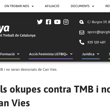
ON TROBAR-NOS
AFILIACIÓ
DOCUMENTS
RE
C/ Burgos 59, 
spccc@
spcgt
935 120 481
Formació
Acció Feminista LGTBIQ+
Jurídica
MB i no seran desnonats de Can Vies
als okupes contra TMB i n
an Vies