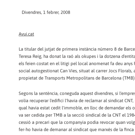
Divendres, 1 febrer, 2008
Avui.cat
La titular del jutjat de primera instància número 8 de Barc
Teresa Reig, ha donat la raó als okupes i la dotzena d'entit
els feien costat en el litigi pel local anomenat fa deu anys 
social autogestionat Can Vies, situat al carrer Jocs Florals, a
propietat de Transports Metropolitans de Barcelona (TMB)
Segons la sentència, coneguda aquest divendres, si l'empr
volia recuperar l'edifici l'havia de reclamar al sindicat CNT, 
qual havia estat cedit l'immoble, en lloc de demandar els o
va ser cedida per TMB a la secció sindical de la CNT el 198
cessió a precari que la companyia podia revocar quan volg
fer-ho havia de demanar al sindicat que marxés de la finca