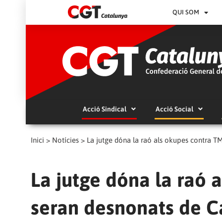
QUI SOM
Acció Sindical
Acció Social
Inici
>
Notícies
>
La jutge dóna la raó als okupes contra T
La jutge dóna la raó 
seran desnonats de C