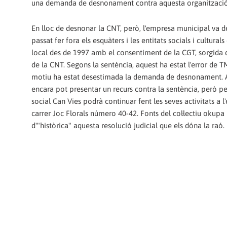
una demanda de desnonament contra aquesta organització
En lloc de desnonar la CNT, però, l'empresa municipal va de
passat fer fora els esquàters i les entitats socials i culturals
local des de 1997 amb el consentiment de la CGT, sorgida d
de la CNT. Segons la sentència, aquest ha estat l'error de T
motiu ha estat desestimada la demanda de desnonament. 
encara pot presentar un recurs contra la sentència, però pe
social Can Vies podrà continuar fent les seves activitats a l'e
carrer Joc Florals número 40-42. Fonts del col·lectiu okupa 
d'"històrica" aquesta resolució judicial que els dóna la raó.