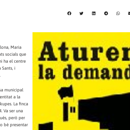
elona, Maria
ats socials que
hi ha el centre
 Sants, i
.
esa municipal
entitat a la
kupes. La finca
4. Va ser una
ués, però per
 o bé presentar