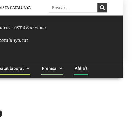
Search
VISTA CATALUNYA
Baixos – 08014 Barcelona
catalunya.cat
Salut laboral
Premsa
Afilia’t
o