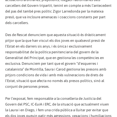
carcellers del Govern tripartit, tenint en compte a més l’antecedent
del pas del també pres polític Zigor Larredonda per la mateixa
presó, que va incloure amenaces i coaccions constants per part
dels carcellers.
Des de Rescat denunciem que aquesta situació és dràsticament
pitjor que la que han viscut els dos joves en qualsevol presó de
l’Estat en els darrers sis anys, i és única i exclusivament
responsabilitat de la política penitenciaria del govern de la
Generalitat del Principat, que en gestiona les competències en
exclusiva. Denunciem per tant que el govern “d’esquerres i
catalanista” de Montilla, Saura i Carod gestiona les presons amb
pitjors condicions de vida i amb més vulneracions de drets de
l’Estat, situació que afecta no només als presos polítics, sinó al
conjunt de persones preses.
Per l’exposat, fem responsable a la conselleria de Justícia del
Govern del PSC, IC-EuiA i ERC, de la situació que actualment viuen
la Laura i en Diego, i fem una crida pública a lluitar per evitar que
els dos joves puguin patir més agressions, vexacions i humiliacions