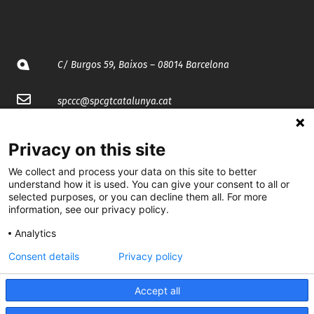
C/ Burgos 59, Baixos – 08014 Barcelona
spccc@
spcgtcatalunya.cat
935 120 481
Privacy on this site
We collect and process your data on this site to better
@CGTCatalunya
understand how it is used. You can give your consent to all or
selected purposes, or you can decline them all. For more
cgtcatalunya
information, see our privacy policy.
CGTCatalunya
Analytics
Consent details
Privacy policy
cgtcatalunya
Accept all