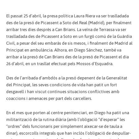
El passat 25 d’abril, la presa política Laura Riera va ser traslladada
des de la presó de Picassent a Soto del Real (Madrid), per finalment
arribar tres dies després a Can Brians. La veïna de Terrassa va ser
traslladada des de Picassent a Soto en un furgó comú de la Guàrdia
Civil, a pesar del seu embaràs de sis mesos, i finalment de Madrid al
Principat en ambulància. Alhora, en Diego Sánchez, també va
arribar a la presó de Can Brians des de la presó de Picassent el dia
26 d’abril, en un trasllat efectuat pels Mossos d’Esquadra.
Des de l’arribada d’ambdós a la presó depenent de la Generalitat
del Principat, les seves condicions de vida han patit un fort
desgavell i han viscut contínues situacions conflictives amb
coaccions i amenaces per part dels carcellers.
En el mes que porten al centre penitenciari, en Diego ha patit una
militarització de la rutina diària (amb l’obligació “d’esperar” les
“ordres” dels funcionaris per simplement aixecar-se de taula a
dinar), escorcolls integrals que han inclòs l’obligació de despullar-