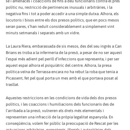
se i amenaces i coaccions de fins a deu funcionaris contra el pres
polític nu, restricció de pertinences inusuals i arbitràries, i la
negativa fins i tot a poder accedir a una simple dutxa. Alhora, els
locutoris i bisos entre els dos presos polítics, que en pocs mesos
seran pares, s’han reduït considerablement a simplement vint
minuts setmanals i separats amb un vidre.
La Laura Riera, embarassada de sis mesos, des del seu ingrés a Can
Brians es troba a la infermeria de la presó, a pesar de no ser aquest
l’espai més adient pel perill d’infeccions que representa, i per ser
aquest espai alhora el psiquiàtric del centre. Alhora, la presa
política veïna de Terrassa encara no ha rebut la roba que tenia a
Picassent, fet pel qual porta un mes amb el que portava posat al
trasllat.
Aquestes restriccions en les condicions de vida dels dos presos
polítics, i les coaccions i humiliacions dels funcionaris des de
l’arribada a la presó, vulneren els drets més elementals i
representen una infracció de la pròpia legalitat espanyola. En
conseqüència, volem fer públic la preocupació de Rescat per les
actuacions arbitràries, prepotents, il·legals i autoritàries dels