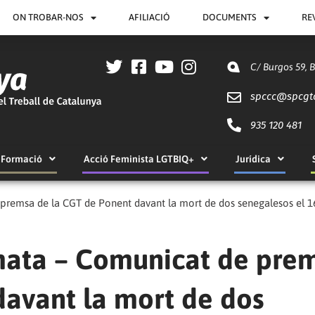
ON TROBAR-NOS
AFILIACIÓ
DOCUMENTS
RE
C/ Burgos 59, 
spccc@
spcgt
935 120 481
Formació
Acció Feminista LGTBIQ+
Jurídica
 premsa de la CGT de Ponent davant la mort de dos senegalesos el 16
 mata – Comunicat de pre
davant la mort de dos