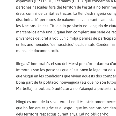
espanyols (PP i PSOE) i catalans (CiU...), que condemna a t
persones nascudes fora del territori de l’estat a no tenir m
drets, com si de caritat es tractés. La llei d’estrangeria co
discriminació per raons de naixement, vulnerant d’aquesta
les Nacions Unides. Titlla a la població nouvinguda de ciu
marcant-los amb una X quan han complert una serie de requ
privant-los del dret a vot, l’únic mitjà permès de participac
en les anomenades “democràcies” occidentals. Condemna a a
manca de documentació.
Il·legals? Immoral és el sou del Messi per córrer darrera d’u
Immorals són les persones que qüestionen la legalitat dels
que visqui en les condicions que vivien aquests dos compa
bona part de la població nouvinguda (els que no són futbo
Marbella), la població autòctona no s’aixequi a protestar c
Ningú es mou de la seva terra si no li és estrictament necess
que ho fan ara és gràcies a l’espoli que les nacions occiden
dels territoris respectius durant anys. Cal no oblidar-ho.