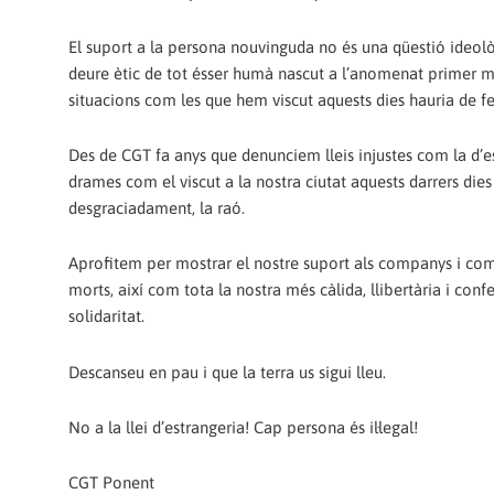
El suport a la persona nouvinguda no és una qüestió ideolò
deure ètic de tot ésser humà nascut a l’anomenat primer mó
situacions com les que hem viscut aquests dies hauria de fe
Des de CGT fa anys que denunciem lleis injustes com la d’es
drames com el viscut a la nostra ciutat aquests darrers die
desgraciadament, la raó.
Aprofitem per mostrar el nostre suport als companys i co
morts, així com tota la nostra més càlida, llibertària i conf
solidaritat.
Descanseu en pau i que la terra us sigui lleu.
No a la llei d’estrangeria! Cap persona és il·legal!
CGT Ponent