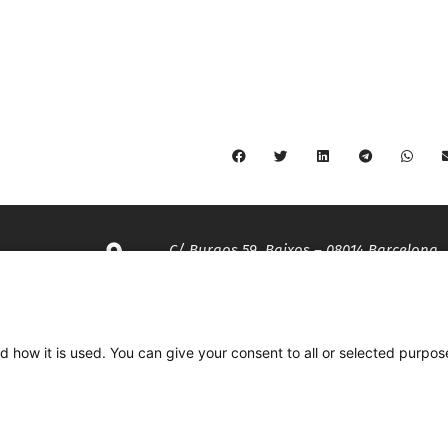
C/ Burgos 59, Baixos – 08014 Barcelona
spccc@
spcgtcatalunya.cat
d how it is used. You can give your consent to all or selected purpos
935 120 481