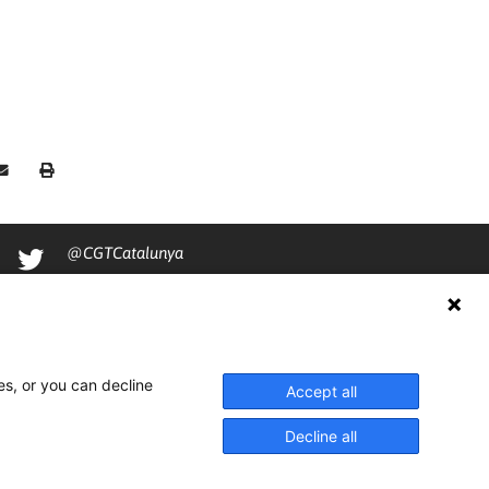
@CGTCatalunya
cgtcatalunya
CGTCatalunya
cgtcatalunya
es, or you can decline
Accept all
Decline all