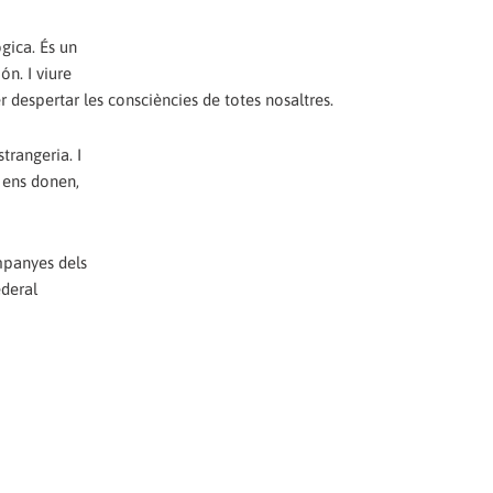
gica. És un
n. I viure
r despertar les consciències de totes nosaltres.
trangeria. I
s ens donen,
mpanyes dels
ederal