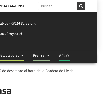
Search
VISTA CATALUNYA
Baixos – 08014 Barcelona
catalunya.cat
Salut laboral
Premsa
Afilia’t
 de desembre al barri de la Bordeta de Lleida
msa