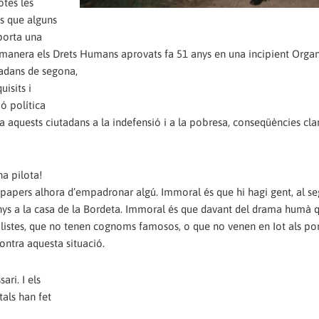
otes les
és que alguns
mporta una
 manera els Drets Humans aprovats fa 51 anys en una incipient Organ
tadans de segona,
isits i
ió política
quests ciutadans a la indefensió i a la pobresa, conseqüències clar
na pilota!
 papers alhora d’empadronar algú. Immoral és que hi hagi gent, al se
nys a la casa de la Bordeta. Immoral és que davant del drama humà q
listes, que no tenen cognoms famosos, o que no venen en Iot als por
ontra aquesta situació.
ari. I els
tals han fet