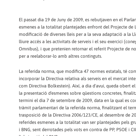
El passat dia 19 de Juny de 2009, es rebutjaven en el Parla
esmenes a la totalitat plantejades enfront del Projecte de L
modificació de diverses lleis per a la seva adaptació a la Ll
lliure accés a les activitats de serveis i el seu exercici (co
Omnibus), i que pretenien retornar el referit Projecte de 
per a reelaborar-lo amb altres continguts.
La referida norma, que modifica 47 normes estatals, té com 
incorporar la Directiva relativa als serveis en el mercat in
com Directiva Bolkestein). Així, a dia d'avui, queda obert el
la presentació d'esmenes sobre qüestions concretes, finali
termini el dia 7 de setembre de 2009, data en la qual es c
tràmit parlamentari de la referida norma, finalitzant el ter
trasposició de la Directiva 2006/123/CE, al desembre de 20
referides esmenes a la totalitat van ser plantejades pels g
i BNG, sent derrotades pels vots en contra de PP, PSOE i CI