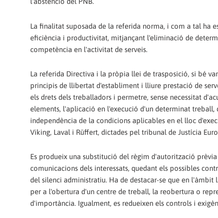
l'abstenció del PNB.
La finalitat suposada de la referida norma, i com a tal ha
eficiència i productivitat, mitjançant l'eliminació de dete
competència en l'activitat de serveis.
La referida Directiva i la pròpia llei de trasposició, si bé 
principis de llibertat d'establiment i lliure prestació de se
els drets dels treballadors i permetre, sense necessitat d'a
elements, l'aplicació en l'execució d'un determinat treball,
independència de la condicions aplicables en el lloc d'execu
Viking, Laval i Rüffert, dictades pel tribunal de Justícia Eu
Es produeix una substitució del règim d'autorització prèvia
comunicacions dels interessats, quedant els possibles contr
del silenci administratiu. Ha de destacar-se que en l'àmbit l
per a l'obertura d'un centre de treball, la reobertura o rep
d'importància. Igualment, es redueixen els controls i exigè