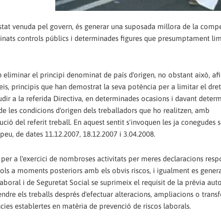
 estat venuda pel govern, és generar una suposada millora de la comp
rminats controls públics i determinades figures que presumptament lim
van eliminar el principi denominat de país d'origen, no obstant això, af
rveis, principis que han demostrat la seva potència per a limitar el dre
cudir a la referida Directiva, en determinades ocasions i davant deter
 de les condicions d'origen dels treballadors que ho realitzen, amb
ció del referit treball. En aquest sentit s'invoquen les ja conegudes 
ropeu, de dates 11.12.2007, 18.12.2007 i 3.04.2008.
 per a l'exercici de nombroses activitats per meres declaracions res
ols a moments posteriors amb els obvis riscos, i igualment es general
aboral i de Seguretat Social se suprimeix el requisit de la prèvia aut
rendre els treballs després d'efectuar alteracions, ampliacions o tran
ncies establertes en matèria de prevenció de riscos laborals.