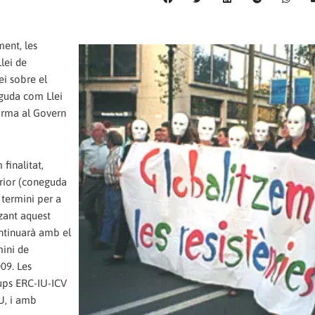
ment, les
lei de
ei sobre el
neguda com Llei
norma al Govern
finalitat,
terior (coneguda
 termini per a
tzant aquest
ontinuarà amb el
mini de
09. Les
rups ERC-IU-ICV
U, i amb