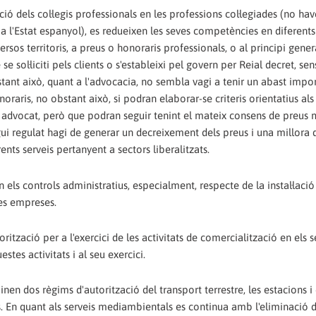
ió dels col·legis professionals en les professions col·legiades (no ha
a l'Estat espanyol), es redueixen les seves competències en diferents
rsos territoris, a preus o honoraris professionals, o al principi gener
se sol·liciti pels clients o s'estableixi pel govern per Reial decret, se
tant això, quant a l'advocacia, no sembla vagi a tenir un abast impor
aris, no obstant això, si podran elaborar-se criteris orientatius als
s advocat, però que podran seguir tenint el mateix consens de preus m
ui regulat hagi de generar un decreixement dels preus i una millora d
ts serveis pertanyent a sectors liberalitzats.
n els controls administratius, especialment, respecte de la instal·lació 
nes empreses.
rització per a l'exercici de les activitats de comercialització en els s
estes activitats i al seu exercici.
inen dos règims d'autorització del transport terrestre, les estacions i
les. En quant als serveis mediambientals es continua amb l'eliminació 