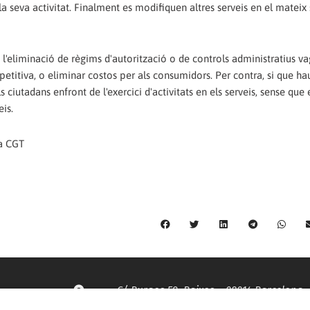
 la seva activitat. Finalment es modifiquen altres serveis en el mateix 
'eliminació de règims d'autorització o de controls administratius va
itiva, o eliminar costos per als consumidors. Per contra, si que h
s ciutadans enfront de l'exercici d'activitats en els serveis, sense que
eis.
la CGT
C/ Burgos 59, Baixos – 08014 Barcelona