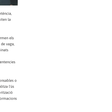
etència,
iten la
irmen els
t de vaga,
minats
sentencies
ponsables o
itza l'ús
orització
sformacions