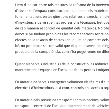
Hem d'indicar, entre tals mesures, la reforma de la intervenc
d'obviar-se l'empara constitucional que tenen els mateixos 
fonamentalment en les qüestions relatives a exercici en dive
d'inexistència de visat en les professions tècniques, tret que 
de cap manera el control de qualitat dels mateixos. No obs
doncs si bé tindran prohibides les recomanacions sobre honor
efectes de la taxació de costes i de la jura de comptes del
bé, no pot donar-se com vàlid que el que un servei no estig
producte de la competència, com s'ha pogut veure en diferen
Quant als serveis industrials i de la construcció, es redueixe
manteniment d'equips i en l'activitat de les petites i mitja
En matèria de serveis energètics s'eliminen els règims d'auto
elèctrics i d'hidrocarburs, així com, controls en l'accés a aqu
En matèria dels serveis de transport i comunicacions, s'elim
transport i l'exercici de l'activitat d'arrendament de vehic