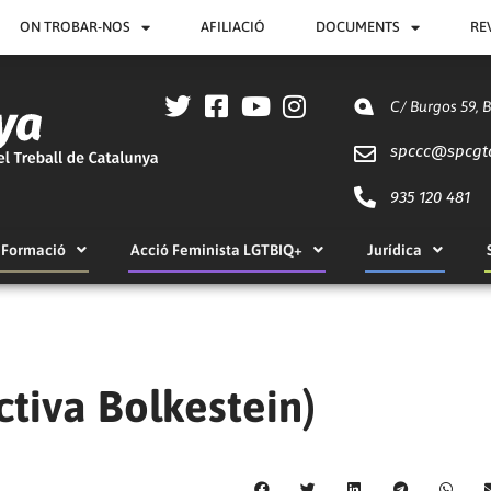
ON TROBAR-NOS
AFILIACIÓ
DOCUMENTS
RE
C/ Burgos 59, 
spccc@
spcgt
935 120 481
Formació
Acció Feminista LGTBIQ+
Jurídica
ctiva Bolkestein)