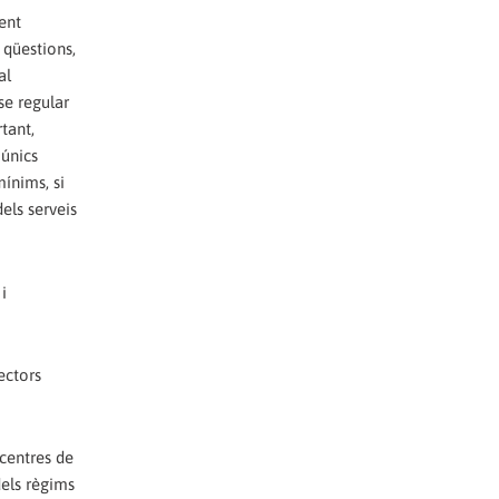
vent
 qüestions,
al
nse regular
tant,
 únics
ínims, si
els serveis
i
ectors
 centres de
dels règims