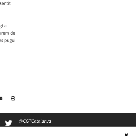
sentit
gi a
aurem de
 es pugui
@CGTCatalunya
cgtcatalunya