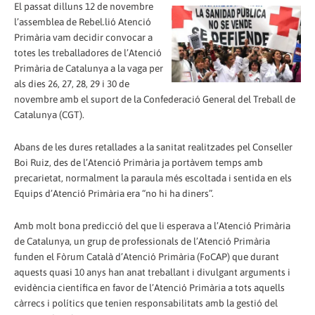
El passat dilluns 12 de novembre
l’assemblea de Rebel.lió Atenció
Primària vam decidir convocar a
totes les treballadores de l’Atenció
Primària de Catalunya a la vaga per
als dies 26, 27, 28, 29 i 30 de
novembre amb el suport de la Confederació General del Treball de
Catalunya (CGT).
Abans de les dures retallades a la sanitat realitzades pel Conseller
Boi Ruiz, des de l’Atenció Primària ja portàvem temps amb
precarietat, normalment la paraula més escoltada i sentida en els
Equips d’Atenció Primària era “no hi ha diners”.
Amb molt bona predicció del que li esperava a l’Atenció Primària
de Catalunya, un grup de professionals de l’Atenció Primària
funden el Fòrum Català d’Atenció Primària (FoCAP) que durant
aquests quasi 10 anys han anat treballant i divulgant arguments i
evidència científica en favor de l’Atenció Primària a tots aquells
càrrecs i polítics que tenien responsabilitats amb la gestió del