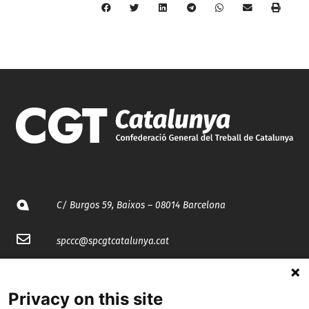
C/ Burgos 59, Baixos – 08014 Barcelona
spccc@
spcgtcatalunya.cat
935 120 481
Privacy on this site