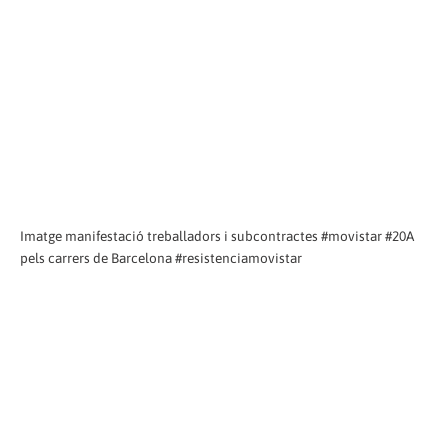
Imatge manifestació treballadors i subcontractes #movistar #20A
pels carrers de Barcelona #resistenciamovistar