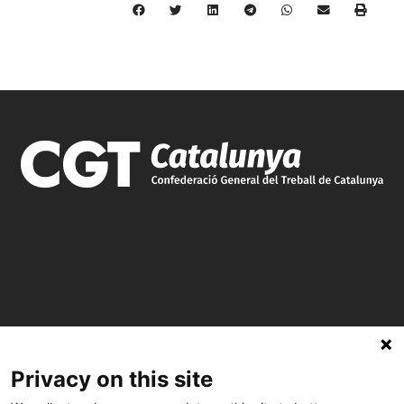
C/ Burgos 59, Baixos – 08014 Barcelona
Privacy on this site
spccc@
spcgtcatalunya.cat