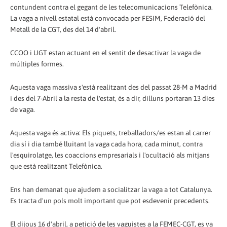
contundent contra el gegant de les telecomunicacions Telefònica.
La vaga a nivell estatal està convocada per FESIM, Federació del
Metall de la CGT, des del 14 d'abril.
CCOO i UGT estan actuant en el sentit de desactivar la vaga de
múltiples formes.
Aquesta vaga massiva s'està realitzant des del passat 28-M a Madrid
i des del 7-Abril a la resta de l'estat, és a dir, dilluns portaran 13 dies
de vaga.
Aquesta vaga és activa: Els piquets, treballadors/es estan al carrer
dia sí i dia també lluitant la vaga cada hora, cada minut, contra
l'esquirolatge, les coaccions empresarials i l'ocultació als mitjans
que està realitzant Telefònica.
Ens han demanat que ajudem a socialitzar la vaga a tot Catalunya.
Es tracta d'un pols molt important que pot esdevenir precedents.
El dijous 16 d'abril, a petició de les vaguistes a la FEMEC-CGT, es va