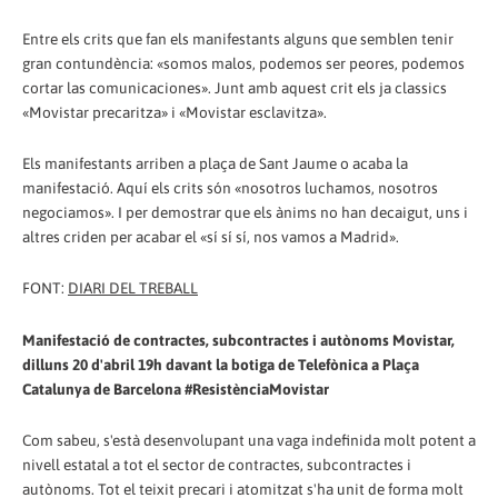
Entre els crits que fan els manifestants alguns que semblen tenir
gran contundència: «somos malos, podemos ser peores, podemos
cortar las comunicaciones». Junt amb aquest crit els ja classics
«Movistar precaritza» i «Movistar esclavitza».
Els manifestants arriben a plaça de Sant Jaume o acaba la
manifestació. Aquí els crits són «nosotros luchamos, nosotros
negociamos». I per demostrar que els ànims no han decaigut, uns i
altres criden per acabar el «sí sí sí, nos vamos a Madrid».
FONT:
DIARI DEL TREBALL
Manifestació de contractes, subcontractes i autònoms Movistar,
dilluns 20 d'abril 19h davant la botiga de Telefònica a Plaça
Catalunya de Barcelona #ResistènciaMovistar
Com sabeu, s'està desenvolupant una vaga indefinida molt potent a
nivell estatal a tot el sector de contractes, subcontractes i
autònoms. Tot el teixit precari i atomitzat s'ha unit de forma molt