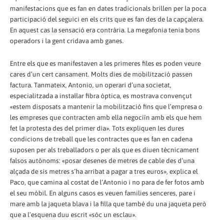
manifestacions que es fan en dates tradicionals brillen per la poca
participació del seguici en els crits que es fan des de la capçalera.
En aquest cas la sensació era contrària. La megafonia tenia bons
operadors i la gent cridava amb ganes.
Entre els que es manifestaven a les primeres files es poden veure
cares d’un cert cansament. Molts dies de mobilització passen
factura. Tanmateix, Antonio, un operari d’una societat,
especialitzada a instal·lar fibra òptica, es mostrava convençut
«estem disposats a mantenir la mobilització fins que l’empresa o
les empreses que contracten amb ella negociïn amb els que hem
fet la protesta des del primer dia». Tots expliquen les dures
condicions de treball que les contractes que es fan en cadena
suposen per als treballadors o per als que es diuen tècnicament
falsos autònoms: «posar desenes de metres de cable des d’una
alçada de sis metres s’ha arribat a pagar a tres euros», explica el
Paco, que camina al costat de l’Antonio i no para de fer fotos amb
el seu mòbil. En alguns casos es veuen families senceres, pare i
mare amb la jaqueta blava i la filla que també du una jaqueta però
que a l’esquena duu escrit «sóc un esclau».