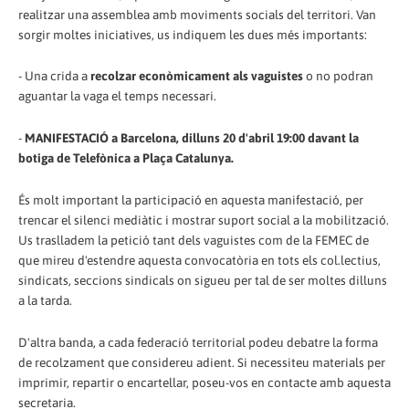
realitzar una assemblea amb moviments socials del territori. Van
sorgir moltes iniciatives, us indiquem les dues més importants:
- Una crida a
recolzar econòmicament als vaguistes
o no podran
aguantar la vaga el temps necessari.
-
MANIFESTACIÓ a Barcelona, dilluns 20 d'abril 19:00 davant la
botiga de Telefònica a Plaça Catalunya.
És molt important la participació en aquesta manifestació, per
trencar el silenci mediàtic i mostrar suport social a la mobilització.
Us traslladem la petició tant dels vaguistes com de la FEMEC de
que mireu d'estendre aquesta convocatòria en tots els col.lectius,
sindicats, seccions sindicals on sigueu per tal de ser moltes dilluns
a la tarda.
D'altra banda, a cada federació territorial podeu debatre la forma
de recolzament que considereu adient. Si necessiteu materials per
imprimir, repartir o encartellar, poseu-vos en contacte amb aquesta
secretaria.