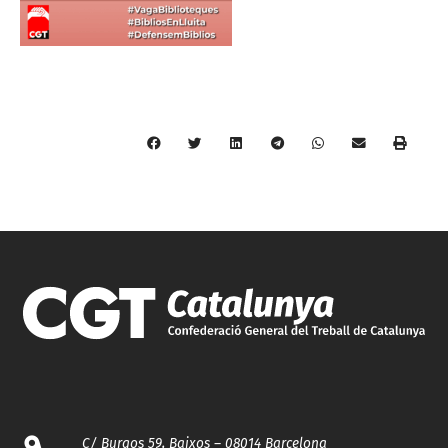
C/ Burgos 59, Baixos – 08014 Barcelona