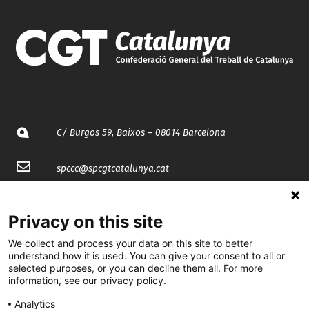
C/ Burgos 59, Baixos – 08014 Barcelona
spccc@
spcgtcatalunya.cat
935 120 481
Privacy on this site
@CGTCatalunya
We collect and process your data on this site to better
understand how it is used. You can give your consent to all or
selected purposes, or you can decline them all. For more
cgtcatalunya
information, see our privacy policy.
CGTCatalunya
Analytics