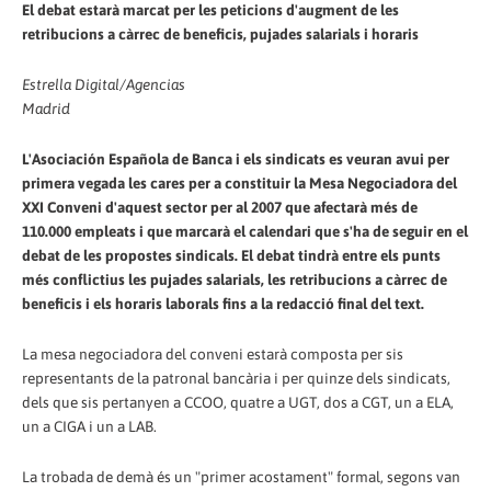
El debat estarà marcat per les peticions d'augment de les
retribucions a càrrec de beneficis, pujades salarials i horaris
Estrella Digital/Agencias
Madrid
L'Asociación Española de Banca i els sindicats es veuran avui per
primera vegada les cares per a constituir la Mesa Negociadora del
XXI Conveni d'aquest sector per al 2007 que afectarà més de
110.000 empleats i que marcarà el calendari que s'ha de seguir en el
debat de les propostes sindicals. El debat tindrà entre els punts
més conflictius les pujades salarials, les retribucions a càrrec de
beneficis i els horaris laborals fins a la redacció final del text.
La mesa negociadora del conveni estarà composta per sis
representants de la patronal bancària i per quinze dels sindicats,
dels que sis pertanyen a CCOO, quatre a UGT, dos a CGT, un a ELA,
un a CIGA i un a LAB.
La trobada de demà és un "primer acostament" formal, segons van