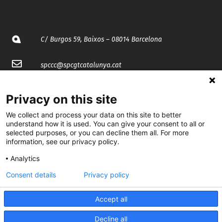
C/ Burgos 59, Baixos – 08014 Barcelona
spccc@
spcgtcatalunya.cat
935 120 481
Privacy on this site
We collect and process your data on this site to better
@CGTCatalunya
understand how it is used. You can give your consent to all or
selected purposes, or you can decline them all. For more
cgtcatalunya
information, see our privacy policy.
CGTCatalunya
Analytics
Consent details
Privacy policy
cgtcatalunya
Accept all
Decline all
Desenvolupat per