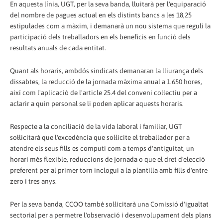
En aquesta línia, UGT, per la seva banda, lluitarà per l'equiparació
del nombre de pagues actual en els distints bancs a les 18,25
estipulades com a màxim, i demanarà un nou sistema que reguli la
participació dels treballadors en els beneficis en funció dels
resultats anuals de cada entitat.
Quant als horaris, ambdós sindicats demanaran la lliurança dels
dissabtes, la reducció de la jornada màxima anual a 1.650 hores,
així com l'aplicació de l'article 25.4 del conveni col·lectiu per a
aclarir a quin personal se li poden aplicar aquests horaris.
Respecte a la conciliació de la vida laboral i familiar, UGT
sol·licitarà que l'excedència que sol·licite el treballador per a
atendre els seus fills es computi com a temps d'antiguitat, un
horari més flexible, reduccions de jornada o que el dret d'elecció
preferent per al primer torn inclogui a la plantilla amb fills d'entre
zero i tres anys.
Per la seva banda, CCOO també sol·licitarà una Comissió d'igualtat
sectorial per a permetre l'observació i desenvolupament dels plans