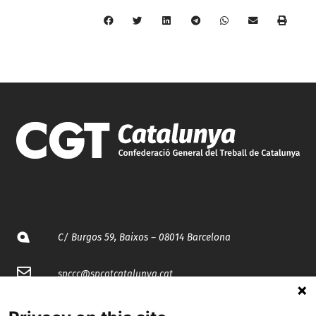
C/ Burgos 59, Baixos – 08014 Barcelona
spccc@
spcgtcatalunya.cat
935 120 481