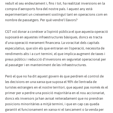
reduït el seu endeutament i, fins i tot, ha realitzat inversions en la
compra d'aeroports fora del nostre país. I aquest any està
experimentant un creixement sostingut tant en operacions com en
nombre de passatgers. Per què vendre'l llavors?
CGT vol donar a conèixer a l'opinió pública el que aquesta operació
suposarà en aquestes infraestructures bàsiques, doncs es tracta
d'una operació merament financera. La voracitat dels capitals
especulatius, que són els que entraran en l'operació, necessita de
rendiments alts i a curt termini, el que implica augment de taxes i
preus públics i reducció d'inversions en seguretat operacional per
al passatger i en manteniment de les infraestructures.
Però el que no ha dit aquest govern és que perdrem el control de
les decisions en una xarxa que suposa el 90% de l'entrada de
turistes estrangers en el nostre territori, que aquest pas només és el
primer per a perdre una posició majoritària en el nou accionariat,
doncs els inversors ja han avisat reiteradament que no prendran
posicions minoritàries a mitjà termini, i que en cap cas queda
garantit el funcionament en xarxa ni el tancament o la venda per