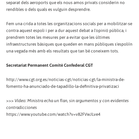
separat dels aeroports que els nous amos privats considerin no
rendibles o dels quals es vulguin desprendre.
Fem una crida a totes les organitzacions socials per a mobilitzar-se
contra aquest espoli i per a dur aquest debat a l'opinió pública, i
prendrem totes les mesures per a evitar que les últimes
infraestructures bàsiques que queden en mans públiques s'espoliïn
una vegada més amb els resultats que tan bé coneixem tots.
Secretariat Permanent Comitè Confederal CGT
http://www.cgt.org.es/noticias-cgt/noticias-cgt/la-ministra-de-
fomento-ha-anunciado-de-tapadillo-la-definitiva-privatizaci
>>>
Vídeo: Ministra echa un flan, sin argumentos y con evidentes
contradicciones
https://www.youtube.com/watch?v=v82FVwJLve4