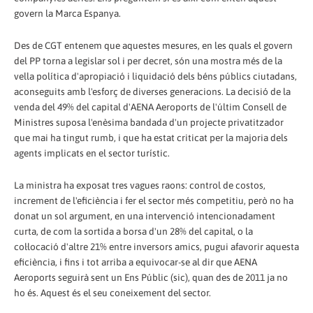
govern la Marca Espanya.
Des de CGT entenem que aquestes mesures, en les quals el govern
del PP torna a legislar sol i per decret, són una mostra més de la
vella política d'apropiació i liquidació dels béns públics ciutadans,
aconseguits amb l'esforç de diverses generacions. La decisió de la
venda del 49% del capital d'AENA Aeroports de l'últim Consell de
Ministres suposa l'enèsima bandada d'un projecte privatitzador
que mai ha tingut rumb, i que ha estat criticat per la majoria dels
agents implicats en el sector turístic.
La ministra ha exposat tres vagues raons: control de costos,
increment de l'eficiència i fer el sector més competitiu, però no ha
donat un sol argument, en una intervenció intencionadament
curta, de com la sortida a borsa d'un 28% del capital, o la
col·locació d'altre 21% entre inversors amics, pugui afavorir aquesta
eficiència, i fins i tot arriba a equivocar-se al dir que AENA
Aeroports seguirà sent un Ens Públic (sic), quan des de 2011 ja no
ho és. Aquest és el seu coneixement del sector.