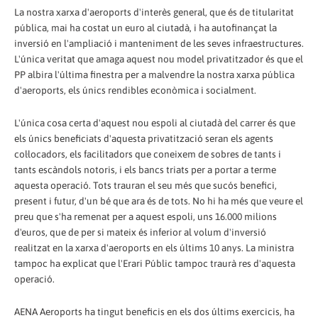
La nostra xarxa d'aeroports d'interès general, que és de titularitat
pública, mai ha costat un euro al ciutadà, i ha autofinançat la
inversió en l'ampliació i manteniment de les seves infraestructures.
L'única veritat que amaga aquest nou model privatitzador és que el
PP albira l'última finestra per a malvendre la nostra xarxa pública
d'aeroports, els únics rendibles econòmica i socialment.
L'única cosa certa d'aquest nou espoli al ciutadà del carrer és que
els únics beneficiats d'aquesta privatització seran els agents
col·locadors, els facilitadors que coneixem de sobres de tants i
tants escàndols notoris, i els bancs triats per a portar a terme
aquesta operació. Tots trauran el seu més que sucós benefici,
present i futur, d'un bé que ara és de tots. No hi ha més que veure el
preu que s'ha remenat per a aquest espoli, uns 16.000 milions
d'euros, que de per si mateix és inferior al volum d'inversió
realitzat en la xarxa d'aeroports en els últims 10 anys. La ministra
tampoc ha explicat que l'Erari Públic tampoc traurà res d'aquesta
operació.
AENA Aeroports ha tingut beneficis en els dos últims exercicis, ha