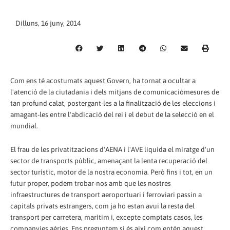
Dilluns, 16 juny, 2014
Com ens té acostumats aquest Govern, ha tornat a ocultar a
l'atenció de la ciutadania i dels mitjans de comunicaciómesures de
tan profund calat, postergant-les a la finalització de les eleccions i
amagant-les entre l'abdicació del rei i el debut de la selecció en el
mundial.
El frau de les privatitzacions d'AENA i l'AVE liquida el miratge d'un
sector de transports públic, amenaçant la lenta recuperació del
sector turístic, motor de la nostra economia. Però fins i tot, en un
futur proper, podem trobar-nos amb que les nostres
infraestructures de transport aeroportuari i ferroviari passin a
capitals privats estrangers, com ja ho estan avui la resta del
transport per carretera, marítim i, excepte comptats casos, les
companyies aèries. Ens preguntem si és així com entén aquest