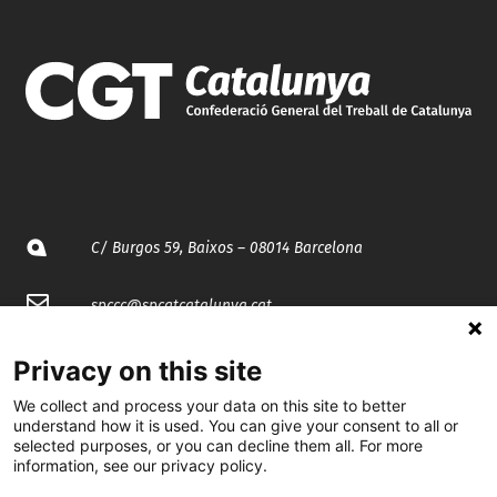
C/ Burgos 59, Baixos – 08014 Barcelona
spccc@
spcgtcatalunya.cat
935 120 481
Privacy on this site
We collect and process your data on this site to better
@CGTCatalunya
understand how it is used. You can give your consent to all or
selected purposes, or you can decline them all. For more
information, see our privacy policy.
cgtcatalunya