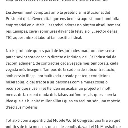
L'esdeveniment comptarà amb la presència institucional del
President de la Generalitat que ens beneirà aquest món bombolla
empresarial en què els i les treballadores no pintem absolutament
res. Canapès, cava i somriures davant la televisió. El sector de les
TIC, aquest nínxol laboral tan positiu i ideal.
No és probable que es parli de les jornades maratonianes sense
parar, sovint sota coacció directa o induïda, de l'ús industrial de
l'acomiadament, de contractes cada vegada més temporals, cada
vegada més insegurs. Tampoc de la cadena de subcontractació,
amb cessió il·legal normalitzada, creada per tenir condicions
miserables, o del tracte a les persones com a meres coses o
recursos que s'usen i es llencen en acabar un projecte. I molt
menys de la recent moda dels falsos autònoms, als que venen la
idea que els hi anirà millor aïllats quan en realitat són una espècie
d'esclaus moderns.
Tot això com a aperitiu del Mobile World Congress, una fira en què
polítics de tota mena es posen de genolls davant el Mr.Marshall de