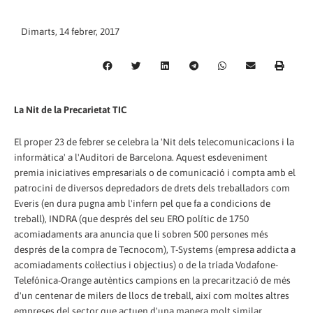
Dimarts, 14 febrer, 2017
La Nit de la Precarietat TIC
El proper 23 de febrer se celebra la 'Nit dels telecomunicacions i la
informàtica' a l'Auditori de Barcelona. Aquest esdeveniment
premia iniciatives empresarials o de comunicació i compta amb el
patrocini de diversos depredadors de drets dels treballadors com
Everis (en dura pugna amb l'infern pel que fa a condicions de
treball), INDRA (que després del seu ERO polític de 1750
acomiadaments ara anuncia que li sobren 500 persones més
després de la compra de Tecnocom), T-Systems (empresa addicta a
acomiadaments col·lectius i objectius) o de la tríada Vodafone-
Telefónica-Orange autèntics campions en la precarització de més
d'un centenar de milers de llocs de treball, així com moltes altres
empreses del sector que actuen d'una manera molt similar.