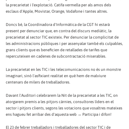
la precarietat i l'explotació. Catifa vermella per als amos dels
esclaus d'Apple, Movistar, Orange, Vodafone i tantes altres.
Doncs bé, la Coordinadora d'Informàtica de la CGT hi estarà
present per denunciar que, en contra del discurs mediàtic, la
precarietat al sector TIC existeix. Per denunciar la complicitat de
les administracions públiques i per assenyalar també els culpables,
grans clients que es beneficien de retallades de tarifes que
repercuteixen en cadenes de subcontractació miserables.
La precarietat en les TIC i les telecomunicacions no és un monstre
imaginari, sinó l'asfixiant realitat en què hem de malviure
centenars de milers de treballadores.
Davant l'Auditori celebrarem la Nit de la precarietat a les TIC, on
atorgarem premis a les pitjors càrnies, consultores líders en el
sector i pitjors clients, segons les votacions que vosaltres mateixes
ens hagueu fet arribar des d'aquesta web → Participa i difon!
El 23 de febrer treballadors i treballadores del sector TIC i de