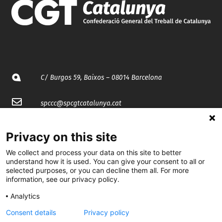
C/ Burgos 59, Baixos – 08014 Barcelona
spccc@
spcgtcatalunya.cat
935 120 481
Privacy on this site
We collect and process your data on this site to better
@CGTCatalunya
understand how it is used. You can give your consent to all or
selected purposes, or you can decline them all. For more
cgtcatalunya
information, see our privacy policy.
CGTCatalunya
Analytics
Consent details
Privacy policy
cgtcatalunya