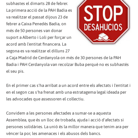
subhastes el dimarts 28 de febrer.
La primera acció de la PAH Badia es
va realitzar el passat dijous 23 de
febrer a Caixa Penedès Badia, on
més de 50 persones van donar
suport a Alberto i Loli per forçar un
acord amb l'entitat financera. La
segona es va realitzar el dilluns 27
a Caja Madrid de Cerdanyola on més de 30 persones de la PAH
Badia i PAH Cerdanyola van recolzar Buba perquè no es subhastés
el seu pis.
En el primer cas s'ha arribat a un acord entre els afectats i l'entitat i
en el segon cas s'ha frenat amb una estratagema legal ideada per
les advocades que assessoren el col·lectiu.
Convidem a les persones afectades a sumar-se a aquesta
Assemblea, que és un lloc de trobada, ajuda i acció d'afectats si
persones solidàries. La unió és la millor manera que tenim ara per
vèncer la por, les amenaces i els abusos dels bancs.