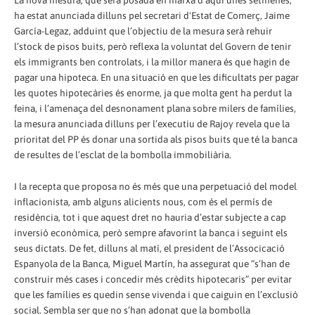
ha estat anunciada dilluns pel secretari d'Estat de Comerç, Jaime
García-Legaz, adduint que l’objectiu de la mesura serà rehuir
l’stock de pisos buits, però reflexa la voluntat del Govern de tenir
els immigrants ben controlats, i la millor manera és que hagin de
pagar una hipoteca. En una situació en que les dificultats per pagar
les quotes hipotecàries és enorme, ja que molta gent ha perdut la
feina, i l’amenaça del desnonament plana sobre milers de famílies,
la mesura anunciada dilluns per l’executiu de Rajoy revela que la
prioritat del PP és donar una sortida als pisos buits que té la banca
de resultes de l’esclat de la bombolla immobiliària.
I la recepta que proposa no és més que una perpetuació del model
inflacionista, amb alguns alicients nous, com és el permís de
residència, tot i que aquest dret no hauria d’estar subjecte a cap
inversió econòmica, però sempre afavorint la banca i seguint els
seus dictats. De fet, dilluns al matí, el president de l’Associcació
Espanyola de la Banca, Miguel Martín, ha assegurat que “s’han de
construir més cases i concedir més crèdits hipotecaris” per evitar
que les famílies es quedin sense vivenda i que caiguin en l’exclusió
social. Sembla ser que no s’han adonat que la bombolla