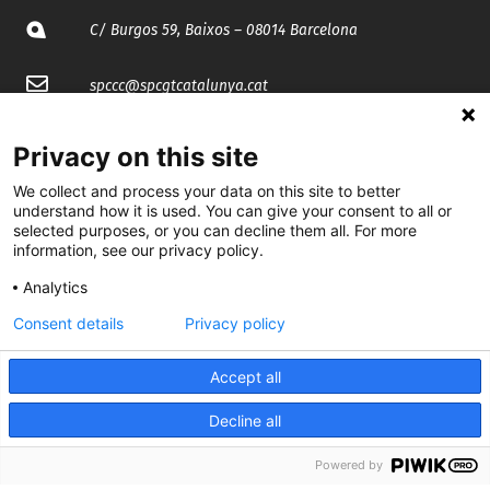
C/ Burgos 59, Baixos – 08014 Barcelona
spccc@
spcgtcatalunya.cat
935 120 481
Privacy on this site
We collect and process your data on this site to better
@CGTCatalunya
understand how it is used. You can give your consent to all or
selected purposes, or you can decline them all. For more
cgtcatalunya
information, see our privacy policy.
Analytics
CGTCatalunya
Consent details
Privacy policy
cgtcatalunya
Accept all
Decline all
Desenvolupat per
Powered by