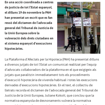
En una acció coordinada a centres
de justícia de tot l’Estat espanyol,
el dilluns 19 de novembre la PAH
han presentat un escrit que es fan
ressò del dictamen de l’advocada
general del Tribunal de Justícia de
la Unió Europea sobre la
vulneració dels drets ciutadans en
el sistema espanyol d’execucions
hipotecàries.
La Plataforma d’Afectats per la Hipoteca (PAH) ha presentat dilluns
a diversos jutjats de tot l’Estat un comunicat realitzat per l’equip
d’advocats col·laboradors de la plataforma en el que exigigeix als
jutjats que paralitzin immediatament tots els procediments
d’execució hipotecària de vivenda habitual i totes les execucions
derivades d’execucions hipotecàries. En el text, el col·lectiu de
lletrats recorda el dictamen de l’advocada general del Tribunal de
Justícia de la Unió Europea, Juliane Kokott, que conclou que la
normativa espanyola de desnonaments vulnera la normativa