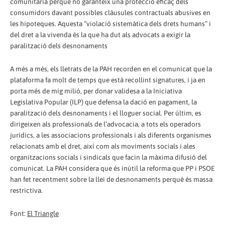
comunitària perquè no garanteix una protecció eficaç dels
consumidors davant possibles clàusules contractuals abusives en
les hipoteques. Aquesta “violació sistemàtica dels drets humans” i
del dret a la vivenda és la que ha dut als advocats a exigir la
paralització dels desnonaments
A més a més, els lletrats de la PAH recorden en el comunicat que la
plataforma fa molt de temps que està recollint signatures, i ja en
porta més de mig milió, per donar validesa a la Iniciativa
Legislativa Popular (ILP) que defensa la dació en pagament, la
paralització dels desnonaments i el lloguer social. Per últim, es
dirigeixen als professionals de l’advocacia, a tots els operadors
jurídics, a les associacions professionals i als diferents organismes
relacionats amb el dret, així com als moviments socials i ales
organitzacions socials i sindicals que facin la màxima difusió del
comunicat. La PAH considera que és inútil la reforma que PP i PSOE
han fet recentment sobre la llei de desnonaments perquè és massa
restrictiva.
Font:
El Triangle