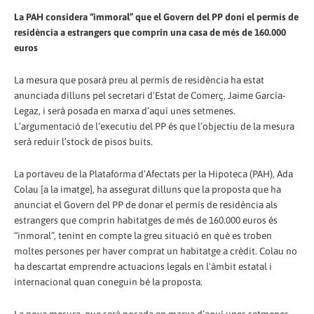
La PAH considera “immoral” que el Govern del PP doni el permís de
residència a estrangers que comprin una casa de més de 160.000
euros
La mesura que posarà preu al permís de residència ha estat
anunciada dilluns pel secretari d'Estat de Comerç, Jaime García-
Legaz, i serà posada en marxa d’aquí unes setmenes.
L’argumentació de l’executiu del PP és que l’objectiu de la mesura
serà reduir l’stock de pisos buits.
La portaveu de la Plataforma d’Afectats per la Hipoteca (PAH), Ada
Colau [a la imatge], ha assegurat dilluns que la proposta que ha
anunciat el Govern del PP de donar el permís de residència als
estrangers que comprin habitatges de més de 160.000 euros és
“inmoral”, tenint en compte la greu situació en què es troben
moltes persones per haver comprat un habitatge a crèdit. Colau no
ha descartat emprendre actuacions legals en l'àmbit estatal i
internacional quan coneguin bé la proposta.
La nova mesura, que serà posada en marxa d’aquí unes setmenes,