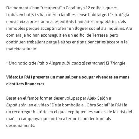
De moment s'han "recuperat" a Catalunya 12 edificis que es
trobaven buits i s'han ofert a famílies sense habitatge. L'estratègia
consisteix a pressionar a les entitats bancàries propietàries dels
immobles perquè acceptin oferir un lloguer social als inquilins. Ara
com ara ja ho han aconseguit en un edifici de Terrassa, però
continuen treballant perquè altres entitats bancàries acceptin la
mateixa solució.
*
Una notícia de Pablo Alegre publicada al setmanari
El Triangle
Vídeo: La PAH presenta un manual per a ocupar vivendes en mans
d'entitats financeres
Basat en el famós format desenvolupat per Aleix Salón a
Españistán
, en el vídeo "De la bombolla a l'Obra Social" la PAH fa
un recorregut històric en el qual expliquen les causes de la crisi del
maó, la campanya que porten a terme i com fer front als
desnonaments.