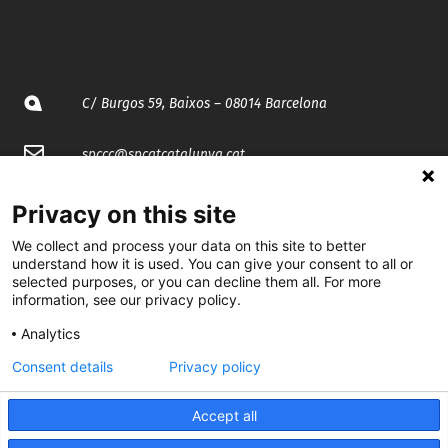
C/ Burgos 59, Baixos – 08014 Barcelona
spccc@
spcgtcatalunya.cat
935 120 481
Privacy on this site
We collect and process your data on this site to better
@CGTCatalunya
understand how it is used. You can give your consent to all or
selected purposes, or you can decline them all. For more
information, see our privacy policy.
cgtcatalunya
Analytics
CGTCatalunya
Consent details
Privacy policy
cgtcatalunya
Accept all