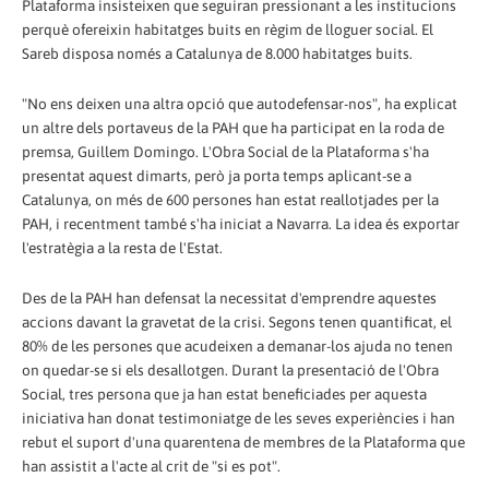
Plataforma insisteixen que seguiran pressionant a les institucions
perquè ofereixin habitatges buits en règim de lloguer social. El
Sareb disposa només a Catalunya de 8.000 habitatges buits.
"No ens deixen una altra opció que autodefensar-nos", ha explicat
un altre dels portaveus de la PAH que ha participat en la roda de
premsa, Guillem Domingo. L'Obra Social de la Plataforma s'ha
presentat aquest dimarts, però ja porta temps aplicant-se a
Catalunya, on més de 600 persones han estat reallotjades per la
PAH, i recentment també s'ha iniciat a Navarra. La idea és exportar
l'estratègia a la resta de l'Estat.
Des de la PAH han defensat la necessitat d'emprendre aquestes
accions davant la gravetat de la crisi. Segons tenen quantificat, el
80% de les persones que acudeixen a demanar-los ajuda no tenen
on quedar-se si els desallotgen. Durant la presentació de l'Obra
Social, tres persona que ja han estat beneficiades per aquesta
iniciativa han donat testimoniatge de les seves experiències i han
rebut el suport d'una quarentena de membres de la Plataforma que
han assistit a l'acte al crit de "si es pot".