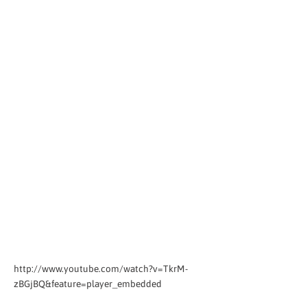
http://www.youtube.com/watch?v=TkrM-
zBGjBQ&feature=player_embedded