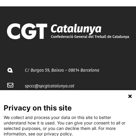
C/ Burgos 59, Baixos – 08014 Barcelona
spccc@
spcgtcatalunya.cat
935 120 481
Privacy on this site
We collect and process your data on this site to better
@CGTCatalunya
understand how it is used. You can give your consent to all or
selected purposes, or you can decline them all. For more
cgtcatalunya
information, see our privacy policy.