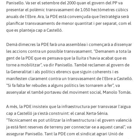
Panisello. Va ser el setembre del 2000 quan el govern del PP va
presentar el polèmic transvasament de 1.050 hectòmetres cúbics
anuals de l'Ebre. Ara, la PDE està convençuda que l'estratègia serà
planificar transvasaments de menor quantitat i per separat, com el
que es planteja cap a Castelló.
Demà dimecres la PDE farà una assemblea i començarà a dissenyar
les accions contra un possible transvasament. “Demanem a tota la
gent de la PDE que es pensava que la lluita s'havia acabat que es
torne a mobilitzar”, va dir Panisello. També reclamen al govern de
la Generalitat i als polítics ebrencs que siguin coherents i es
manifesten clarament contra un transvasament de l'Ebre a Castelló.
“Si fa falta fer rebudes a alguns polítics les tornarem a fer”, va
assenyalar el també portaveu del moviment social, Manolo Tomàs.
A més, la PDE insisteix que la infraestructura per transvasar l'aigua
cap a Castelló ja s'està construint: el canal Xerta-Sénia.
“Tècnicament es pot utilitzar la infraestructura i el govern valencià
ja està fent reserves de terreny per connectar-se a aquest canal”, va
assegurar Panisello. Tant la PDE com el sindicat agrari Unió de