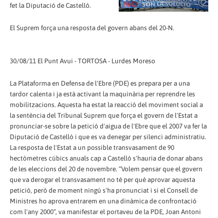
fet la Diputació de Castelló.
El Suprem força una resposta del govern abans del 20-N.
30/08/11 El Punt Avui - TORTOSA - Lurdes Moreso
La Plataforma en Defensa de l'Ebre (PDE) es prepara per a una
tardor calenta i ja està activant la maquinària per reprendre les
mobilitzacions. Aquesta ha estat la reacció del moviment social a
la sentència del Tribunal Suprem que força el govern de l'Estat a
pronunciar-se sobre la petició d'aigua de l'Ebre que el 2007 va fer la
Diputació de Castelló i que es va denegar per silenci administratiu.
La resposta de l'Estat a un possible transvasament de 90
hectòmetres cúbics anuals cap a Castelló s'hauria de donar abans
de les eleccions del 20 de novembre. “Volem pensar que el govern
que va derogar el transvasament no té per què aprovar aquesta
petició, però de moment ningú s'ha pronunciat i si el Consell de
Ministres ho aprova entrarem en una dinàmica de confrontació
com l'any 2000”, va manifestar el portaveu de la PDE, Joan Antoni