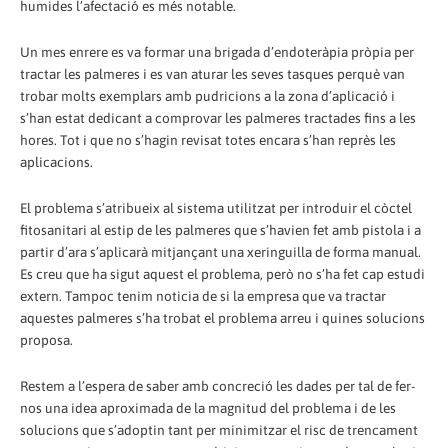
humides l’afectació es més notable.
Un mes enrere es va formar una brigada d’endoteràpia pròpia per
tractar les palmeres i es van aturar les seves tasques perquè van
trobar molts exemplars amb pudricions a la zona d’aplicació i
s’han estat dedicant a comprovar les palmeres tractades fins a les
hores. Tot i que no s’hagin revisat totes encara s’han reprès les
aplicacions.
El problema s’atribueix al sistema utilitzat per introduir el còctel
fitosanitari al estip de les palmeres que s’havien fet amb pistola i a
partir d’ara s’aplicarà mitjançant una xeringuilla de forma manual.
Es creu que ha sigut aquest el problema, però no s’ha fet cap estudi
extern. Tampoc tenim noticia de si la empresa que va tractar
aquestes palmeres s’ha trobat el problema arreu i quines solucions
proposa.
Restem a l’espera de saber amb concreció les dades per tal de fer-
nos una idea aproximada de la magnitud del problema i de les
solucions que s’adoptin tant per minimitzar el risc de trencament