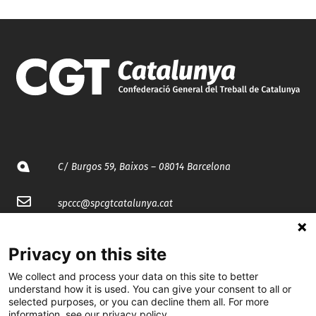
C/ Burgos 59, Baixos – 08014 Barcelona
spccc@
spcgtcatalunya.cat
935 120 481
Privacy on this site
We collect and process your data on this site to better
@CGTCatalunya
understand how it is used. You can give your consent to all or
selected purposes, or you can decline them all. For more
cgtcatalunya
information, see our privacy policy.