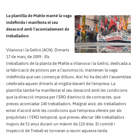
La plantilla de Mahle manté la vaga
indefinida i manifesta el seu
desacord amb l'acomiadament de
treballadors
Vilanova i la Geltrú (ACN). Dimarts
17 de març de 2009 - Els
treballadors de la planta de Mahle a Vilanova i la Geltrú, dedicada a
la fabricació de pistons per a l'automoció, mantenen la vaga
indefinida que van començar dilluns. Així ho ha decidit l'assemblea
celebrada aquest dimarts al migdia davant de l'empresa. La
plantilla també ha manifestat el seu desacord amb les condicions
que la direcció imposa per l'ERO d'extinció de contractes, que
preveu acomiadar 140 treballadors. Malgrat això, els treballadors
estan d'acord amb les condicions que l'empresa ofereix per als
prejubilats i l'ERO temporal, que preveu afectar 386 treballadors
majors de 53 anys durant un màxim de 110 dies. El comitè i
Inspecció de Treball es tornaran a reunir aquesta tarda.