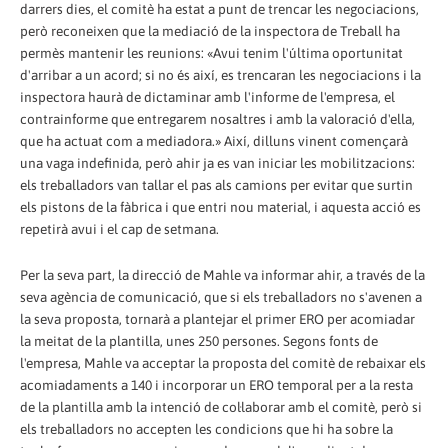
darrers dies, el comitè ha estat a punt de trencar les negociacions,
però reconeixen que la mediació de la inspectora de Treball ha
permès mantenir les reunions: «Avui tenim l'última oportunitat
d'arribar a un acord; si no és així, es trencaran les negociacions i la
inspectora haurà de dictaminar amb l'informe de l'empresa, el
contrainforme que entregarem nosaltres i amb la valoració d'ella,
que ha actuat com a mediadora.» Així, dilluns vinent començarà
una vaga indefinida, però ahir ja es van iniciar les mobilitzacions:
els treballadors van tallar el pas als camions per evitar que surtin
els pistons de la fàbrica i que entri nou material, i aquesta acció es
repetirà avui i el cap de setmana.
Per la seva part, la direcció de Mahle va informar ahir, a través de la
seva agència de comunicació, que si els treballadors no s'avenen a
la seva proposta, tornarà a plantejar el primer ERO per acomiadar
la meitat de la plantilla, unes 250 persones. Segons fonts de
l'empresa, Mahle va acceptar la proposta del comitè de rebaixar els
acomiadaments a 140 i incorporar un ERO temporal per a la resta
de la plantilla amb la intenció de col·laborar amb el comitè, però si
els treballadors no accepten les condicions que hi ha sobre la