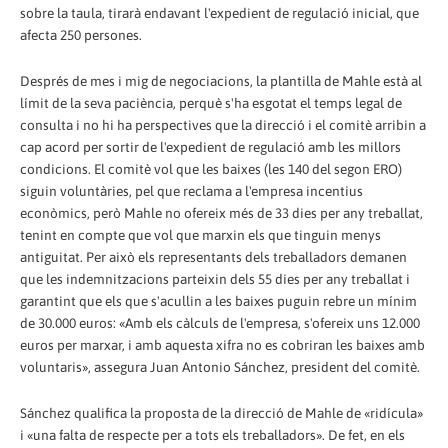
sobre la taula, tirarà endavant l'expedient de regulació inicial, que
afecta 250 persones.
Després de mes i mig de negociacions, la plantilla de Mahle està al
límit de la seva paciència, perquè s'ha esgotat el temps legal de
consulta i no hi ha perspectives que la direcció i el comitè arribin a
cap acord per sortir de l'expedient de regulació amb les millors
condicions. El comitè vol que les baixes (les 140 del segon ERO)
siguin voluntàries, pel que reclama a l'empresa incentius
econòmics, però Mahle no ofereix més de 33 dies per any treballat,
tenint en compte que vol que marxin els que tinguin menys
antiguitat. Per això els representants dels treballadors demanen
que les indemnitzacions parteixin dels 55 dies per any treballat i
garantint que els que s'acullin a les baixes puguin rebre un mínim
de 30.000 euros: «Amb els càlculs de l'empresa, s'ofereix uns 12.000
euros per marxar, i amb aquesta xifra no es cobriran les baixes amb
voluntaris», assegura Juan Antonio Sánchez, president del comitè.
Sánchez qualifica la proposta de la direcció de Mahle de «ridícula»
i «una falta de respecte per a tots els treballadors». De fet, en els