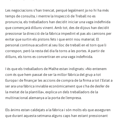
Les negociacions s'han trencat, perquè legalment ja no hi ha més
temps de consulta, i mentre la Inspecció de Treball no es
pronuncia, els treballadors han decidit iniciar una vaga indefinida
que començarà dilluns vinent. Amb tot, des de dijous han decidit
pressionar la direcció de la fàbrica impedint el pas als camions per
evitar que surtin els pistons fets i que entri nou material. El
personal continua acudint al seu lloc de treball en el torn que li
correspon, però la resta del dia fa torns a les portes. A partir de
dilluns, els torns es convertiran en una vaga indefinida.
I és que els treballadors de Malhe estan indignats: «No entenem
com és que hem passat de ser la millor fàbrica del grup a tot
Europa i de finançar les accions de compra de la firma a tot l'Estat a
ser ara una fàbrica inviable econòmicament que s'ha de desfer de
la meitat de la plantilla», explica un dels treballadors de la
multinacional alemanya a la porta de l'empresa.
Els ànims estan caldejats a la fàbrica i són molts els que asseguren
que durant aquesta setmana alguns caps han estant pressionant