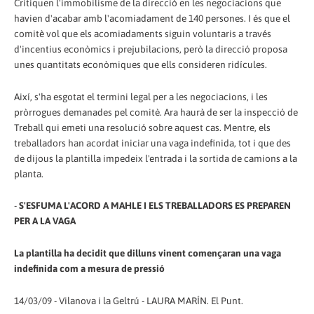
Critiquen l'immobilisme de la direcció en les negociacions que
havien d'acabar amb l'acomiadament de 140 persones. I és que el
comitè vol que els acomiadaments siguin voluntaris a través
d'incentius econòmics i prejubilacions, però la direcció proposa
unes quantitats econòmiques que ells consideren ridícules.
Així, s'ha esgotat el termini legal per a les negociacions, i les
pròrrogues demanades pel comitè. Ara haurà de ser la inspecció de
Treball qui emeti una resolució sobre aquest cas. Mentre, els
treballadors han acordat iniciar una vaga indefinida, tot i que des
de dijous la plantilla impedeix l'entrada i la sortida de camions a la
planta.
-
S'ESFUMA L'ACORD A MAHLE I ELS TREBALLADORS ES PREPAREN
PER A LA VAGA
La plantilla ha decidit que dilluns vinent començaran una vaga
indefinida com a mesura de pressió
14/03/09 - Vilanova i la Geltrú - LAURA MARÍN. El Punt.