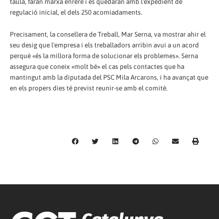
taula, faran marxa enrere i es quedaran amb l'expedient de
regulació inicial, el dels 250 acomiadaments.
Precisament, la consellera de Treball, Mar Serna, va mostrar ahir el
seu desig que l'empresa i els treballadors arribin avui a un acord
perquè «és la millora forma de solucionar els problemes». Serna
assegura que coneix «molt bé» el cas pels contactes que ha
mantingut amb la diputada del PSC Mila Arcarons, i ha avançat que
en els propers dies té previst reunir-se amb el comitè.