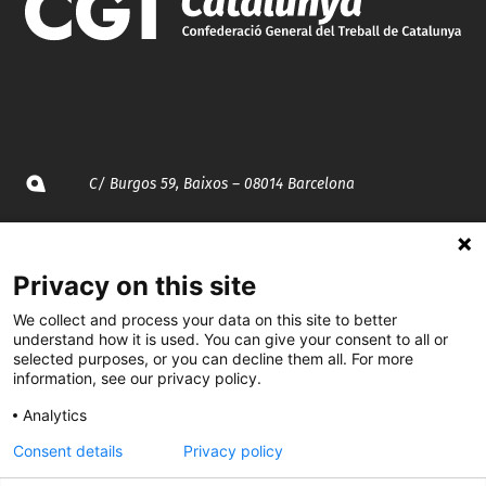
C/ Burgos 59, Baixos – 08014 Barcelona
spccc@
spcgtcatalunya.cat
Privacy on this site
935 120 481
We collect and process your data on this site to better
understand how it is used. You can give your consent to all or
@CGTCatalunya
selected purposes, or you can decline them all. For more
information, see our privacy policy.
cgtcatalunya
Analytics
CGTCatalunya
Consent details
Privacy policy
cgtcatalunya