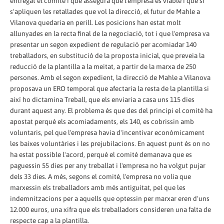
entregat el comitè i que assegura que l'empresa és viable i que si
s'apliquen les retallades que vol la direcció, el futur de Mahle a
Vilanova quedaria en perill. Les posicions han estat molt
allunyades en la recta final de la negociació, tot i que l'empresa va
presentar un segon expedient de regulació per acomiadar 140
treballadors, en substitució de la proposta inicial, que preveia la
reducció de la plantilla a la meitat, a partir de la marxa de 250
persones. Amb el segon expedient, la direcció de Mahle a Vilanova
proposava un ERO temporal que afectaria la resta de la plantilla si
així ho dictamina Treball, que els enviaria a casa uns 115 dies
durant aquest any. El problema és que des del principi el comitè ha
apostat perquè els acomiadaments, els 140, es cobrissin amb
voluntaris, pel que l'empresa havia d'incentivar econòmicament
les baixes voluntàries i les prejubilacions. En aquest punt és on no
ha estat possible l'acord, perquè el comitè demanava que es
paguessin 55 dies per any treballat i l'empresa no ha volgut pujar
dels 33 dies. A més, segons el comitè, l'empresa no volia que
marxessin els treballadors amb més antiguitat, pel que les
indemnitzacions per a aquells que optessin per marxar eren d'uns
12.000 euros, una xifra que els treballadors consideren una falta de
respecte cap a la plantilla.