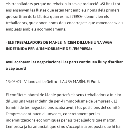
els treballadors perquè no rebaixin la seva producció: «Si fins i tot
ens ensenyen les llistes que estan fent amb els noms dels primers
que sortiran de la fàbrica quan es faci l'ERO», denuncien els
treballadors, que donen noms dels encarregats que «amenacen» els
empleats amb els acomiadaments.
-
ELS TREBALLADORS DE MAHLE INICIEN DILLUNS UNA VAGA
INDEFINIDA PER «L'IMMOBILISME DE L'EMPRESA»
Avui acabaran les negociacions i les parts continuen lluny d'arribar
a cap acord
13/03/09 - Vilanova i la Geltrú - LAURA MARÍN. El Punt.
El conflicte laboral de Mahle portarà els seus treballadors a iniciar
dilluns una vaga indefinida per «l'immobilisme de l'empresa». El
termini de les negociacions acaba avui, i les posicions del comitè i
l'empresa continuen allunyades, concretament per les
indemnitzacions econòmiques per als treballadors que marxin.
L'empresa ja ha anunciat que si no s'accepta la proposta que hi ha