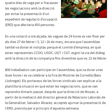
quatre dies de vaga per si fracassen
les negociacions amb la direcció
per evitar la presentació d'un
expedient de regulació d'ocupació
(ERO) que afectaria 450 persones.
En una votació a mà alçada, les vagues de 24 hores es van fixar per
als dies 27 de febrer i 5, 12 i 26 de març, encara que l'assemblea
també va donar el vistiplau perquè el comitè d'empresa, en què
estan representats CCOO, USOC, UGT i CGT, esgoti la via del diàleg
amb la direcció de la companyia fins divendres que ve, 22 de febrer.
800 treballadors van participar en l'assemblea, que va durar unes
dues hores i es va celebrar a la Fira de Mostres de Cornellà (Baix
Llobregat). Els portaveus de les forces sindicals van explicar a la
plantilla la situació en què estan les negociacions, que es van
reprendre dimarts passat, després que la direcció de Nissan, a
partir de la mediació del director general de Relacions Laborals de
la Generalitat, Salvador Álvarez, acceptés ajornar la presentació de
l'ERO, prevista per a principis d'aquesta setmana.