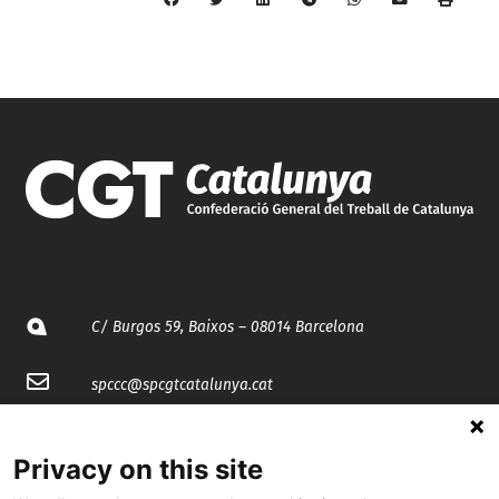
C/ Burgos 59, Baixos – 08014 Barcelona
spccc@
spcgtcatalunya.cat
935 120 481
Privacy on this site