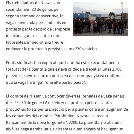
Els treballadors de Nissan van
secundar ahir 30 de gener, per
segona setmana consecutiva, la
vaga convocada pels sindicats en
protesta per la decisió de l'empresa
de fixar alguns dissabtes com
laborables, impedint així treure
endavant la producció prevista, d'uns 270 vehicles.
Fonts sindicals han explicat que l'atur ha estat secundat per la
totalitat de la plantilla que estava cridada a treballar, unes 1.700
persones, mentre que un portaveu de la companyia va confirmar
que la vaga ha tingut "una alta participació".
El comitè de Nissan va convocar diverses jornades de vaga per als
dies 23 i 30 de gener i 6 de febrer en protesta pels dissabtes
productius fixats per la Direcció per a plantar cara a un augment de
les comandes dels models Pathfinder i Navara i al recent
llançament de la nova furgoneta NV200. La plantilla, no obstant
això, es nega a treballar els dissabtes quan encara hi ha vigent un