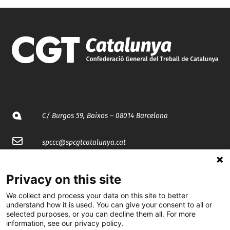
C/ Burgos 59, Baixos – 08014 Barcelona
spccc@
spcgtcatalunya.cat
935 120 481
Privacy on this site
We collect and process your data on this site to better
@CGTCatalunya
understand how it is used. You can give your consent to all or
selected purposes, or you can decline them all. For more
cgtcatalunya
information, see our privacy policy.