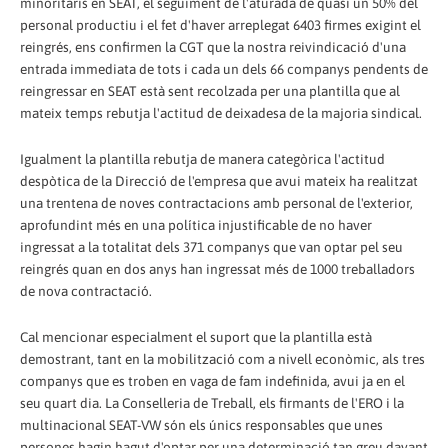
minoritaris en SEAT, el seguiment de l'aturada de quasi un 50% del
personal productiu i el fet d'haver arreplegat 6403 firmes exigint el
reingrés, ens confirmen la CGT que la nostra reivindicació d'una
entrada immediata de tots i cada un dels 66 companys pendents de
reingressar en SEAT està sent recolzada per una plantilla que al
mateix temps rebutja l'actitud de deixadesa de la majoria sindical.
Igualment la plantilla rebutja de manera categòrica l'actitud
despòtica de la Direcció de l'empresa que avui mateix ha realitzat
una trentena de noves contractacions amb personal de l'exterior,
aprofundint més en una política injustificable de no haver
ingressat a la totalitat dels 371 companys que van optar pel seu
reingrés quan en dos anys han ingressat més de 1000 treballadors
de nova contractació.
Cal mencionar especialment el suport que la plantilla està
demostrant, tant en la mobilització com a nivell econòmic, als tres
companys que es troben en vaga de fam indefinida, avui ja en el
seu quart dia. La Conselleria de Treball, els firmants de l'ERO i la
multinacional SEAT-VW són els únics responsables que unes
persones hagin hagut d'optar per una determinació tan greu davant