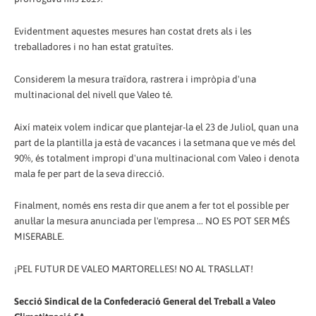
Evidentment aquestes mesures han costat drets als i les
treballadores i no han estat gratuïtes.
Considerem la mesura traïdora, rastrera i impròpia d'una
multinacional del nivell que Valeo té.
Així mateix volem indicar que plantejar-la el 23 de Juliol, quan una
part de la plantilla ja està de vacances i la setmana que ve més del
90%, és totalment impropi d'una multinacional com Valeo i denota
mala fe per part de la seva direcció.
Finalment, només ens resta dir que anem a fer tot el possible per
anul·lar la mesura anunciada per l'empresa ... NO ES POT SER MÉS
MISERABLE.
¡PEL FUTUR DE VALEO MARTORELLES! NO AL TRASLLAT!
Secció Sindical de la Confederació General del Treball a Valeo