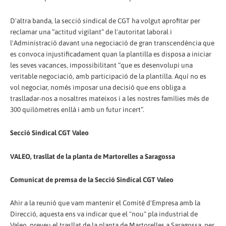
D'altra banda, la secció sindical de CGT ha volgut aprofitar per
reclamar una “actitud vigilant” de l'autoritat laboral i
l'Administració davant una negociació de gran transcendència que
es convoca injustificadament quan la plantilla es disposa a iniciar
les seves vacances, impossibilitant “que es desenvolupi una
veritable negociació, amb participació de la plantilla. Aquí no es
vol negociar, només imposar una decisió que ens obliga a
traslladar-nos a nosaltres mateixos i a les nostres famílies més de
300 quilòmetres enllà i amb un futur incert”.
Secció Sindical CGT Valeo
VALEO, trasllat de la planta de Martorelles a Saragossa
Comunicat de premsa de la Secció Sindical CGT Valeo
Ahir a la reunió que vam mantenir el Comitè d'Empresa amb la
Direcció, aquesta ens va indicar que el "nou" pla industrial de
Valeo, preveu el trasllat de la planta de Martorelles a Saragossa, per