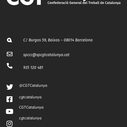
C/ Burgos 59, Baixos – 08014 Barcelona
spccc@
spcgtcatalunya.cat
935 120 481
@CGTCatalunya
cgtcatalunya
CGTCatalunya
cgtcatalunya