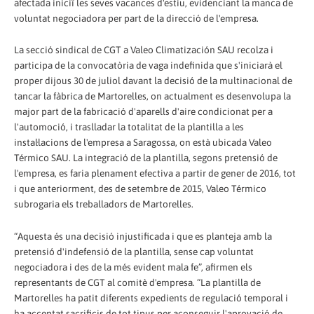
afectada iniciï les seves vacances d'estiu, evidenciant la manca de
voluntat negociadora per part de la direcció de l'empresa.
La secció sindical de CGT a Valeo Climatización SAU recolza i
participa de la convocatòria de vaga indefinida que s'iniciarà el
proper dijous 30 de juliol davant la decisió de la multinacional de
tancar la fàbrica de Martorelles, on actualment es desenvolupa la
major part de la fabricació d'aparells d'aire condicionat per a
l'automoció, i traslladar la totalitat de la plantilla a les
instal·lacions de l'empresa a Saragossa, on està ubicada Valeo
Térmico SAU. La integració de la plantilla, segons pretensió de
l'empresa, es faria plenament efectiva a partir de gener de 2016, tot
i que anteriorment, des de setembre de 2015, Valeo Térmico
subrogaria els treballadors de Martorelles.
“Aquesta és una decisió injustificada i que es planteja amb la
pretensió d'indefensió de la plantilla, sense cap voluntat
negociadora i des de la més evident mala fe”, afirmen els
representants de CGT al comitè d'empresa. “La plantilla de
Martorelles ha patit diferents expedients de regulació temporal i
ha acceptat sacrificis de tot tipus per aconseguir l'aprovació de