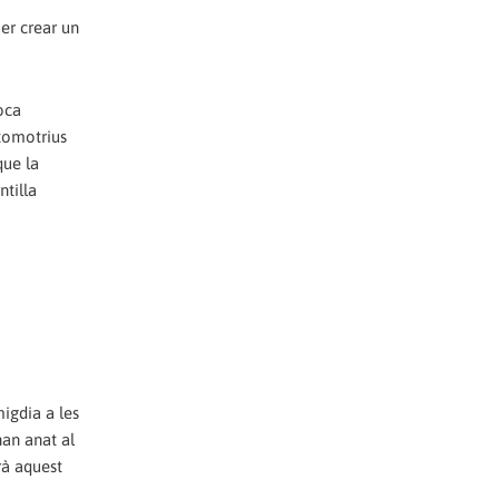
er crear un
oca
utomotrius
que la
tilla
migdia a les
han anat al
rà aquest