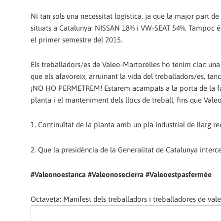
Ni tan sols una necessitat logística, ja que la major part d
situats a Catalunya: NISSAN 18% i VW-SEAT 54%. Tampoc és
el primer semestre del 2015.
Els treballadors/es de Valeo-Martorelles ho tenim clar: una
que els afavoreix, arruinant la vida del treballadors/es, ta
¡NO HO PERMETREM! Estarem acampats a la porta de la fábr
planta i el manteniment dels llocs de treball, fins que Val
1. Continuïtat de la planta amb un pla industrial de llarg r
2. Que la presidència de la Generalitat de Catalunya interc
#Valeonoestanca #Valeonosecierra #Valeoestpasfermée
Octaveta: Manifest dels treballadors i treballadores de vale