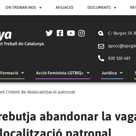
ON TROBAR-NOS
AFILIACIÓ
DOCUMENTS
RE
C/ Burgos 59, 
spccc@
spcgt
935 120 481
Formació
Acció Feminista LGTBIQ+
Jurídica
nt l’intent de deslocalització patronal
 rebutja abandonar la vag
localització patronal