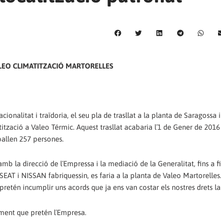
LEO CLIMATITZACIÓ MARTORELLES
ionalitat i traïdoria, el seu pla de trasllat a la planta de Saragossa i
tització a Valeo Térmic. Aquest trasllat acabaria l´1 de Gener de 201
ballen 257 persones.
amb la direcció de l´Empressa i la mediació de la Generalitat, fins a f
 SEAT i NISSAN fabriquessin, es faria a la planta de Valeo Martorelle
 pretén incumplir uns acords que ja ens van costar els nostres drets la
ament que pretén l´Empresa.