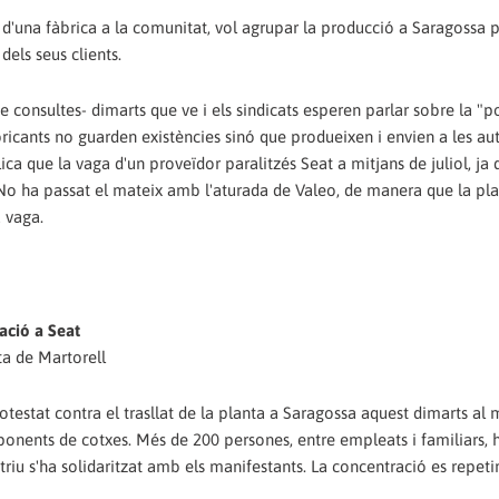
d'una fàbrica a la comunitat, vol agrupar la producció a Saragossa p
dels seus clients.
e consultes- dimarts que ve i els sindicats esperen parlar sobre la "p
abricants no guarden existències sinó que produeixen i envien a les a
a que la vaga d'un proveïdor paralitzés Seat a mitjans de juliol, ja 
No ha passat el mateix amb l'aturada de Valeo, de manera que la plan
a vaga.
zació a Seat
ta de Martorell
otestat contra el trasllat de la planta a Saragossa aquest dimarts al 
ponents de cotxes. Més de 200 persones, entre empleats i familiars, 
iu s'ha solidaritzat amb els manifestants. La concentració es repeti