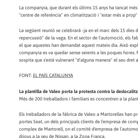
La companyia, que durant els últims 15 anys ha tancat més 
"centre de referència" en climatització i "estar més a prop" 
La següent reunió se celebrarà -ja en el marc dels 15 dies d
repercussió" de la vaga. En el sector de l'automoció, els f
el que aquestes han demandat aquest mateix dia. Això explic
companyia es va quedar sense seients a les poques hores. 
sospita que s'està vulnerant "d'alguna manera" el seu dret 
FONT:
EL PAÍS CATALUNYA
La plantilla de Valeo porta la protesta contra la deslocalit
Més de 200 treballadors i familiars es concentren a la plan
Els treballadors de la fàbrica de Valeo a Martorelles han pr
portes Seat, un dels principals clients de l'empresa de com
complex de Martorell, on el comitè d'empresa de l'automotr
dijous a la seu de Nissan, a la Zona Franca.