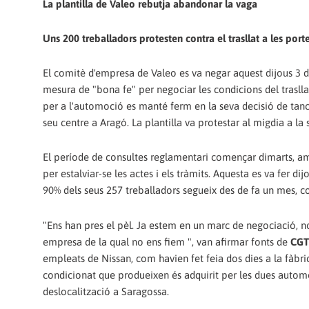
La plantilla de Valeo rebutja abandonar la vaga
Uns 200 treballadors protesten contra el trasllat a les port
El comitè d'empresa de Valeo es va negar aquest dijous 3 
mesura de "bona fe" per negociar les condicions del trasll
per a l'automoció es manté ferm en la seva decisió de tancar
seu centre a Aragó. La plantilla va protestar al migdia a la
El període de consultes reglamentari començar dimarts, am
per estalviar-se les actes i els tràmits. Aquesta es va fer d
90% dels seus 257 treballadors segueix des de fa un mes, co
"Ens han pres el pèl. Ja estem en un marc de negociació,
empresa de la qual no ens fiem ", van afirmar fonts de
CGT
empleats de Nissan, com havien fet feia dos dies a la fàbric
condicionat que produeixen és adquirit per les dues automot
deslocalització a Saragossa.