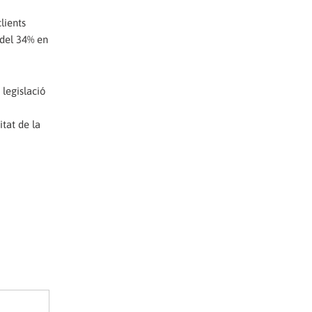
lients
 del 34% en
 legislació
tat de la