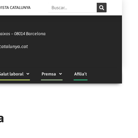
Search
VISTA CATALUNYA
Baixos – 08014 Barcelona
catalunya.cat
Salut laboral
Premsa
Afilia’t
a