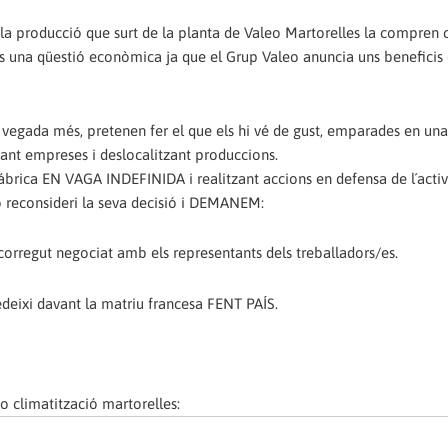
e la producció que surt de la planta de Valeo Martorelles la compren c
 una qüestió econòmica ja que el Grup Valeo anuncia uns beneficis
 vegada més, pretenen fer el que els hi vé de gust, emparades en una
ncant empreses i deslocalitzant produccions.
ica EN VAGA INDEFINIDA i realitzant accions en defensa de l´activi
eo reconsideri la seva decisió i DEMANEM:
ecorregut negociat amb els representants dels treballadors/es.
edeixi davant la matriu francesa FENT PAÍS.
o climatització martorelles: