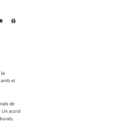
 la
6 amb el
inals de
s. Un acord
borals.