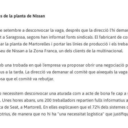
es de la planta de Nissan
de setembre a desconvocar la vaga, després que la direcció l'hi dem
at a Saragossa, segons han informat fonts sindicals. El fabricant de 
 la planta de Martorelles i portar les línies de producció i els treba
 seu de Nissan a la Zona Franca, un dels clients de la multinacional.
b una trobada en què l'empresa va proposar obrir una negociació pa
ijous a la tarda. La direcció va demanar al comitè que aixequés la vaga
sa que el comitè va rebutjar.
 no necessitem desconvocar una aturada com a acte de bona fe cap a
. Unes hores abans, uns 200 treballadors repartien fulls informatius a
a de Seat, a Martorell. En elles explicaven que el 72% dels sistemes d
rius, de manera que no hi ha "una necessitat logística" que justifiqu