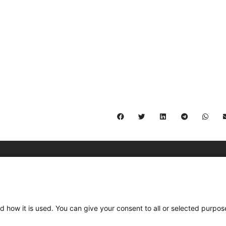
C/ Burgos 59, Baixos – 08014 Barcelona
spccc@
spcgtcatalunya.cat
d how it is used. You can give your consent to all or selected purpos