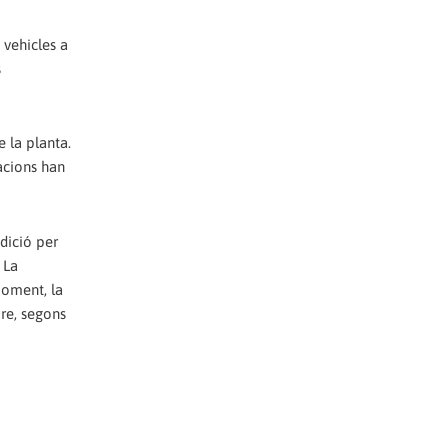
 vehicles a
s
e la planta.
acions han
dició per
 La
moment, la
re, segons