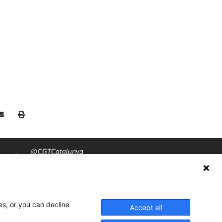
@CGTCatalunya
cgtcatalunya
CGTCatalunya
es, or you can decline
cgtcatalunya
Accept all