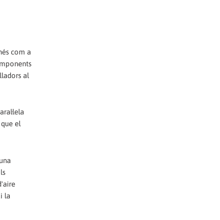
anés com a
components
lladors al
ral·lela
 que el
 una
ls
'aire
i la