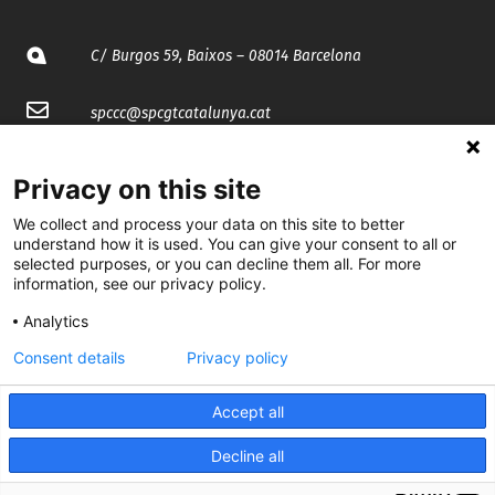
C/ Burgos 59, Baixos – 08014 Barcelona
spccc@
spcgtcatalunya.cat
935 120 481
Privacy on this site
We collect and process your data on this site to better
@CGTCatalunya
understand how it is used. You can give your consent to all or
selected purposes, or you can decline them all. For more
cgtcatalunya
information, see our privacy policy.
CGTCatalunya
Analytics
Consent details
Privacy policy
cgtcatalunya
Accept all
Decline all
Desenvolupat per