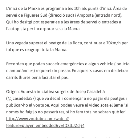
L'inici de la Marxa es programa a les 10h als punts d'inici. Àrea de
servei de Figueres Sud (direcció sud) i Amposta (entrada nord).
Qui ho desitgi pot esperar-se a les àrees de servei o entrades a
l'autopista per incorporar-se a la Marxa.
Una vegada superat el peatge de La Roca, continuar a 70km/h per
tal que es reagrupi tota la Marxa.
Recorden que poden succeïr emergències o algun vehicle ( policia
o ambulàncies) requereixin passar. En aquests casos em de deixar
carrils lliures per a facilitar el pas.
Origen: Aquesta iniciativa sorgeix de Josep Casadellà
(@jcasadella57) que va decidir començar a no pagar els peatges i
publicar-ho al youtube. Aquí podeu veure el vídeo sota el lema "si
només ho faig jo no passarà res, si ho fem tots no sabran què fer"
http://www.youtube.com/watch?
feature=player_embedded&v=IDSlLJZd-j4