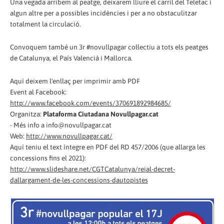
Una vegada arribem al peatge, deixarem lliure el carril del Teletac i
algun altre per a possibles incidències i per a no obstaculitzar
totalment la circulació.
Convoquem també un 3r #novullpagar col·lectiu a tots els peatges
de Catalunya, el País Valencià i Mallorca.
Aquí deixem l'enllaç per imprimir amb PDF
Event al Facebook:
http://www.facebook.com/events/370691892984685/
Organitza:
Plataforma Ciutadana Novullpagar.cat
- Més info a info@novullpagar.cat
Web:
http://www.novullpagar.cat/
Aquí teniu el text íntegre en PDF del RD 457/2006 (que allarga les
concessions fins el 2021):
http://www.slideshare.net/CGTCatalunya/reial-decret-
dallargament-de-les-concessions-dautopistes