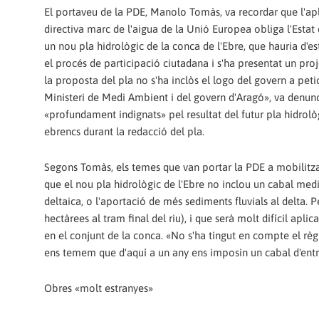
El portaveu de la PDE, Manolo Tomàs, va recordar que l'apl
directiva marc de l'aigua de la Unió Europea obliga l'Estat
un nou pla hidrològic de la conca de l'Ebre, que hauria d'
el procés de participació ciutadana i s'ha presentat un proje
la proposta del pla no s'ha inclòs el logo del govern a petic
Ministeri de Medi Ambient i del govern d'Aragó», va denunci
«profundament indignats» pel resultat del futur pla hidrolò
ebrencs durant la redacció del pla.
Segons Tomàs, els temes que van portar la PDE a mobilitza
que el nou pla hidrològic de l'Ebre no inclou un cabal med
deltaica, o l'aportació de més sediments fluvials al delta. 
hectàrees al tram final del riu), i que serà molt difícil a
en el conjunt de la conca. «No s'ha tingut en compte el règi
ens temem que d'aquí a un any ens imposin un cabal d'entr
Obres «molt estranyes»