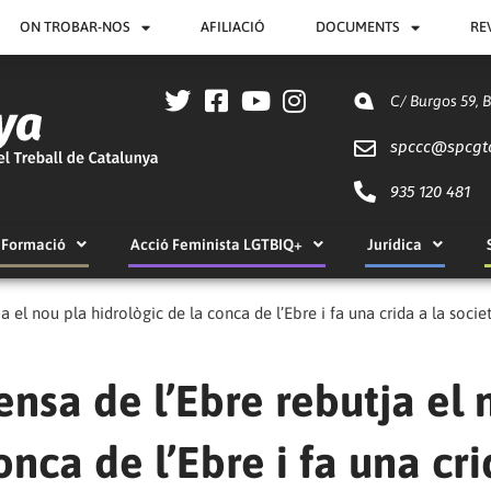
ON TROBAR-NOS
AFILIACIÓ
DOCUMENTS
RE
C/ Burgos 59, 
spccc@
spcgt
935 120 481
Formació
Acció Feminista LGTBIQ+
Jurídica
 el nou pla hidrològic de la conca de l’Ebre i fa una crida a la societ
nsa de l’Ebre rebutja el 
onca de l’Ebre i fa una cri