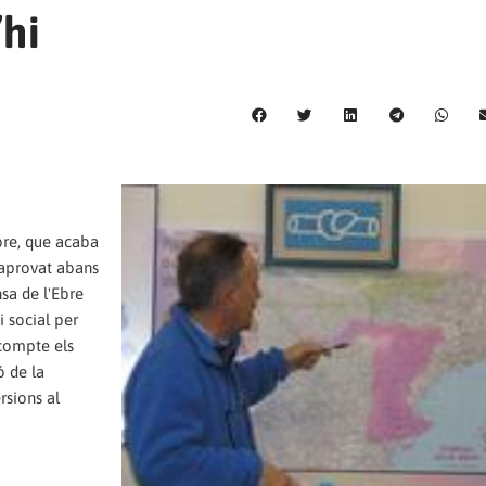
’hi
bre, que acaba
 aprovat abans
sa de l'Ebre
i social per
 compte els
ó de la
rsions al