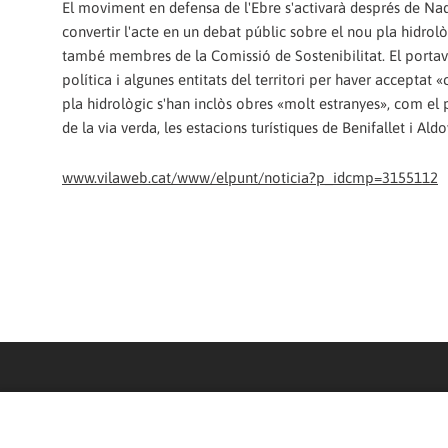
El moviment en defensa de l'Ebre s'activarà després de Nad
convertir l'acte en un debat públic sobre el nou pla hidrolò
també membres de la Comissió de Sostenibilitat. El portaveu
política i algunes entitats del territori per haver accepta
pla hidrològic s'han inclòs obres «molt estranyes», com el p
de la via verda, les estacions turístiques de Benifallet i Al
www.vilaweb.cat/www/elpunt/noticia?p_idcmp=3155112