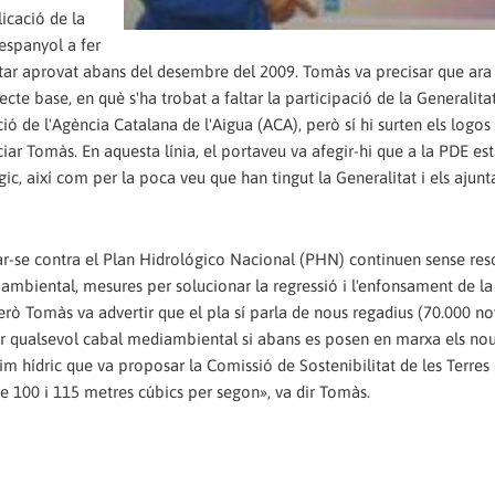
icació de la
 espanyol a fer
estar aprovat abans del desembre del 2009. Tomàs va precisar que ara 
cte base, en què s'ha trobat a faltar la participació de la Generalitat
ió de l'Agència Catalana de l'Aigua (ACA), però sí hi surten els logos
ar Tomàs. En aquesta línia, el portaveu va afegir-hi que a la PDE es
gic, així com per la poca veu que han tingut la Generalitat i els ajun
r-se contra el Plan Hidrológico Nacional (PHN) continuen sense resol
iambiental, mesures per solucionar la regressió i l'enfonsament de la
Però Tomàs va advertir que el pla sí parla de nous regadius (70.000 n
plicar qualsevol cabal mediambiental si abans es posen en marxa els no
m hídric que va proposar la Comissió de Sostenibilitat de les Terres d
e 100 i 115 metres cúbics per segon», va dir Tomàs.