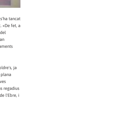
s'ha tancat
. «De fet, a
 del
tan
taments
dre's, ja
 plana
oves
us regadius
e l'Ebre, i