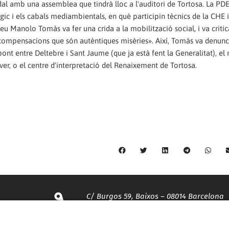
al amb una assemblea que tindrà lloc a l'auditori de Tortosa. La PDE
gic i els cabals mediambientals, en què participin tècnics de la CHE i 
 Manolo Tomàs va fer una crida a la mobilització social, i va critica
t «compensacions que són autèntiques misèries». Així, Tomàs va denunc
ont entre Deltebre i Sant Jaume (que ja està fent la Generalitat), el 
dover, o el centre d'interpretació del Renaixement de Tortosa.
C/ Burgos 59, Baixos – 08014 Barcelona
spccc@
spcgtcatalunya.cat