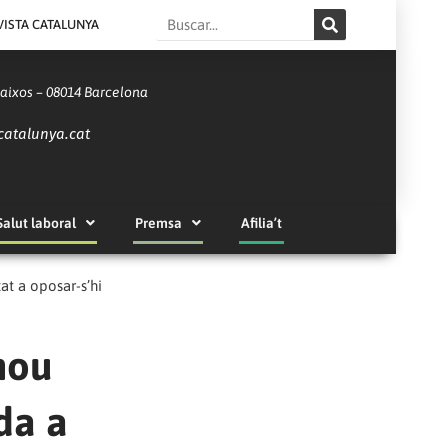
Search
VISTA CATALUNYA
Baixos – 08014 Barcelona
catalunya.cat
Salut laboral
Premsa
Afilia’t
at a oposar-s’hi
nou
da a