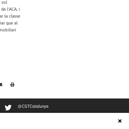
 vol
de l'ACA, i
r la classe
iar que al
mobiliari
@CGTCatalunya
cgtcatalunya
CGTCatalunya