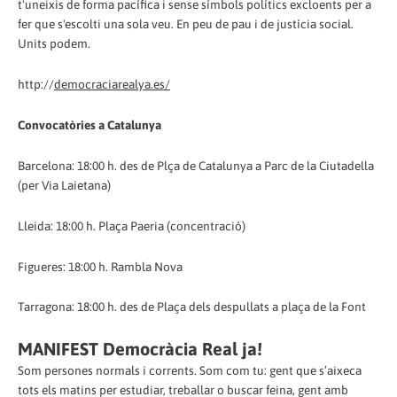
t'uneixis de forma pacífica i sense símbols polítics excloents per a
fer que s'escolti una sola veu. En peu de pau i de justícia social.
Units podem.
http://
democraciarealya.es/
Convocatòries a Catalunya
Barcelona: 18:00 h. des de Plça de Catalunya a Parc de la Ciutadella
(per Via Laietana)
Lleida: 18:00 h. Plaça Paeria (concentració)
Figueres: 18:00 h. Rambla Nova
Tarragona: 18:00 h. des de Plaça dels despullats a plaça de la Font
MANIFEST Democràcia Real ja!
Som persones normals i corrents. Som com tu: gent que s’aixeca
tots els matins per estudiar, treballar o buscar feina, gent amb