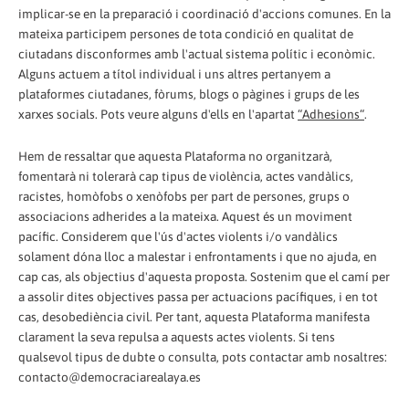
implicar-se en la preparació i coordinació d'accions comunes. En la
mateixa participem persones de tota condició en qualitat de
ciutadans disconformes amb l'actual sistema polític i econòmic.
Alguns actuem a títol individual i uns altres pertanyem a
plataformes ciutadanes, fòrums, blogs o pàgines i grups de les
xarxes socials. Pots veure alguns d'ells en l'apartat
“Adhesions“
.
Hem de ressaltar que aquesta Plataforma no organitzarà,
fomentarà ni tolerarà cap tipus de violència, actes vandàlics,
racistes, homòfobs o xenòfobs per part de persones, grups o
associacions adherides a la mateixa. Aquest és un moviment
pacífic. Considerem que l'ús d'actes violents i/o vandàlics
solament dóna lloc a malestar i enfrontaments i que no ajuda, en
cap cas, als objectius d'aquesta proposta. Sostenim que el camí per
a assolir dites objectives passa per actuacions pacífiques, i en tot
cas, desobediència civil. Per tant, aquesta Plataforma manifesta
clarament la seva repulsa a aquests actes violents. Si tens
qualsevol tipus de dubte o consulta, pots contactar amb nosaltres:
contacto@democraciarealaya.es