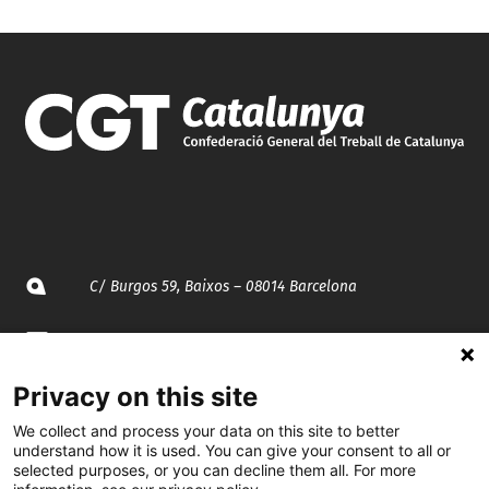
C/ Burgos 59, Baixos – 08014 Barcelona
spccc@
spcgtcatalunya.cat
Privacy on this site
935 120 481
We collect and process your data on this site to better
understand how it is used. You can give your consent to all or
@CGTCatalunya
selected purposes, or you can decline them all. For more