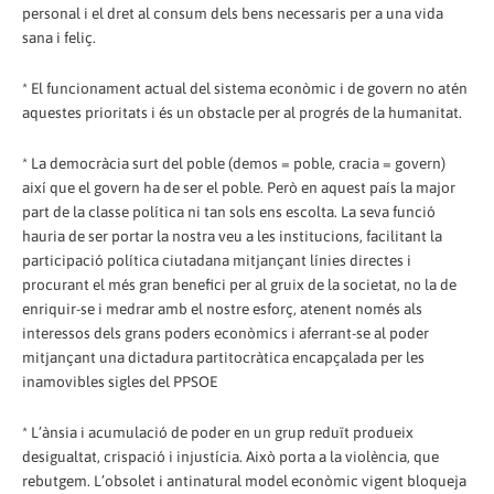
personal i el dret al consum dels bens necessaris per a una vida
sana i feliç.
* El funcionament actual del sistema econòmic i de govern no atén
aquestes prioritats i és un obstacle per al progrés de la humanitat.
* La democràcia surt del poble (demos = poble, cracia = govern)
així que el govern ha de ser el poble. Però en aquest país la major
part de la classe política ni tan sols ens escolta. La seva funció
hauria de ser portar la nostra veu a les institucions, facilitant la
participació política ciutadana mitjançant línies directes i
procurant el més gran benefici per al gruix de la societat, no la de
enriquir-se i medrar amb el nostre esforç, atenent només als
interessos dels grans poders econòmics i aferrant-se al poder
mitjançant una dictadura partitocràtica encapçalada per les
inamovibles sigles del PPSOE
* L’ànsia i acumulació de poder en un grup reduït produeix
desigualtat, crispació i injustícia. Això porta a la violència, que
rebutgem. L’obsolet i antinatural model econòmic vigent bloqueja