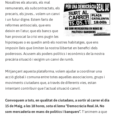
Nosaltres els aturats, els mal
remunerats, els subcontractats, els
precaris, els joves… volem un canvi
i un futur digne. Estem farts de
reformes antisocials, que ens
deixin en l'atur, que els bancs que
han provocat la crisi ens pugin les
hipoteques o es quedin amb els nostres habitatges, que ens
imposin lleis que limiten la nostra llibertat en benefici dels
poderosos. Acusem als poders polítics i econòmics de la nostra
precària situació i exigim un canvi de rumb.
Mitjançant aquesta plataforma, volem ajudar a coordinar una
acció global i comuna entre totes aquelles associacions, grups i
moviments ciutadans que, a través de diferents vies, estan
intentant contribuir que l'actual situació canviï.
Convoquem a tots, en qualitat de ciutadans, a sortir al carrer el dia
15 de Maig, a les 18 hores, sota el lema “Democràcia Real JA. No
som mercaderia en mans de polítics i banquers”.
T'animem a que