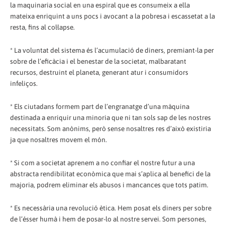
la maquinaria social en una espiral que es consumeix a ella
mateixa enriquint a uns pocs i avocant a la pobresa i escassetat a la
resta, fins al col·lapse.
* La voluntat del sistema és l’acumulació de diners, premiant-la per
sobre de l’eficàcia i el benestar de la societat, malbaratant
recursos, destruint el planeta, generant atur i consumidors
infeliços.
* Els ciutadans formem part de l’engranatge d’una màquina
destinada a enriquir una minoria que ni tan sols sap de les nostres
necessitats. Som anònims, però sense nosaltres res d’això existiria
ja que nosaltres movem el món.
* Si com a societat aprenem a no confiar el nostre futur a una
abstracta rendibilitat econòmica que mai s’aplica al benefici de la
majoria, podrem eliminar els abusos i mancances que tots patim.
* Es necessària una revolució ètica. Hem posat els diners per sobre
de l’ésser humà i hem de posar-lo al nostre servei. Som persones,