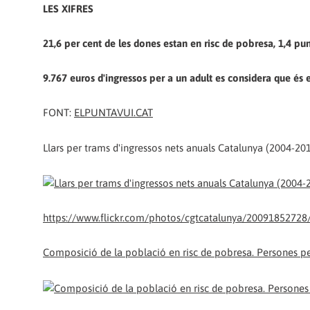
LES XIFRES
21,6 per cent de les dones estan en risc de pobresa, 1,4 pu
9.767 euros d'ingressos per a un adult es considera que és e
FONT:
ELPUNTAVUI.CAT
Llars per trams d'ingressos nets anuals Catalunya (2004-201
https://www.flickr.com/photos/cgtcatalunya/20091852728/
Composició de la població en risc de pobresa. Persones pe