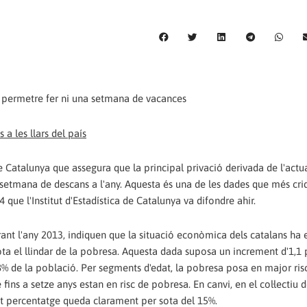
 permetre fer ni una setmana de vacances
 a les llars del país
Catalunya que assegura que la principal privació derivada de l'actua
 setmana de descans a l'any. Aquesta és una de les dades que més cri
 que l'Institut d'Estadística de Catalunya va difondre ahir.
urant l'any 2013, indiquen que la situació econòmica dels catalans ha
sota el llindar de la pobresa. Aquesta dada suposa un increment d'1,1
,8% de la població. Per segments d'edat, la pobresa posa en major risc
 fins a setze anys estan en risc de pobresa. En canvi, en el col·lectiu 
st percentatge queda clarament per sota del 15%.