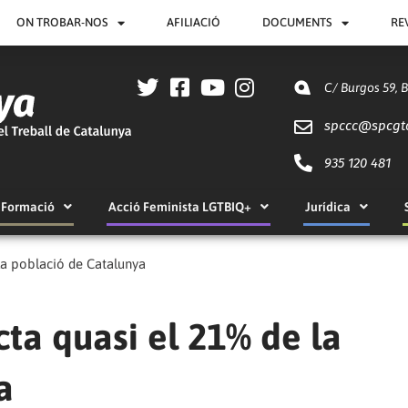
ON TROBAR-NOS
AFILIACIÓ
DOCUMENTS
RE
C/ Burgos 59, 
spccc@
spcgt
935 120 481
Formació
Acció Feminista LGTBIQ+
Jurídica
 la població de Catalunya
cta quasi el 21% de la
a