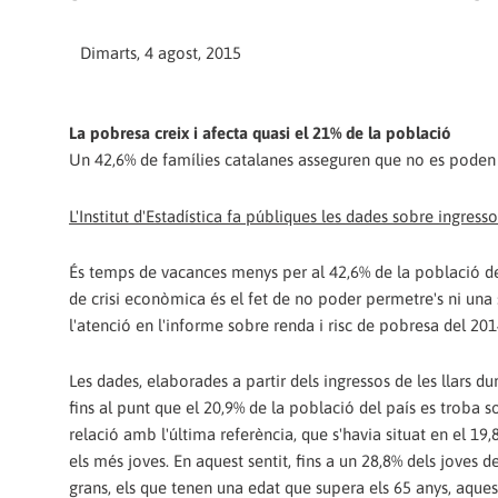
Dimarts, 4 agost, 2015
La pobresa creix i afecta quasi el 21% de la població
Un 42,6% de famílies catalanes asseguren que no es poden
L'Institut d'Estadística fa públiques les dades sobre ingressos
És temps de vacances menys per al 42,6% de la població de 
de crisi econòmica és el fet de no poder permetre's ni una
l'atenció en l'informe sobre renda i risc de pobresa del 2014
Les dades, elaborades a partir dels ingressos de les llars d
fins al punt que el 20,9% de la població del país es troba 
relació amb l'última referència, que s'havia situat en el 19
els més joves. En aquest sentit, fins a un 28,8% dels joves de
grans, els que tenen una edat que supera els 65 anys, aque