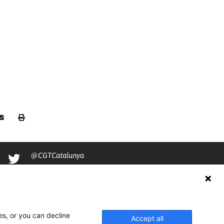
@CGTCatalunya
cgtcatalunya
CGTCatalunya
cgtcatalunya
es, or you can decline
Accept all