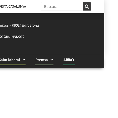
Search
VISTA CATALUNYA
Baixos – 08014 Barcelona
catalunya.cat
Salut laboral
Premsa
Afilia’t