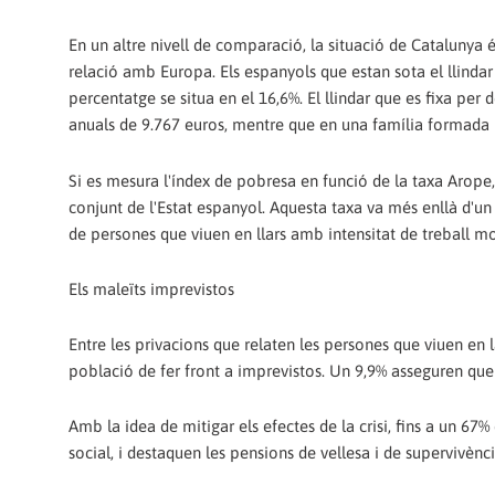
En un altre nivell de comparació, la situació de Catalunya é
relació amb Europa. Els espanyols que estan sota el llinda
percentatge se situa en el 16,6%. El llindar que es fixa pe
anuals de 9.767 euros, mentre que en una família formada pe
Si es mesura l'índex de pobresa en funció de la taxa Arope, 
conjunt de l'Estat espanyol. Aquesta taxa va més enllà d'
de persones que viuen en llars amb intensitat de treball mo
Els maleïts imprevistos
Entre les privacions que relaten les persones que viuen en 
població de fer front a imprevistos. Un 9,9% asseguren que
Amb la idea de mitigar els efectes de la crisi, fins a un 67
social, i destaquen les pensions de vellesa i de supervivènci