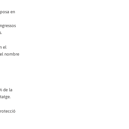
s posa en
ingressos
s.
n el
 el nombre
% de la
tatge.
protecció