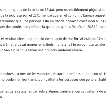
s millor que la de la resta de l'Estat, però ostensiblement pitjor si e
r de la pobresa són el 22%, mentre que en el conjunt d'Europa aquest
r determinar que una persona està en risc de pobresa correspon a uns 
r dos adults i dos infants la quantitat que es fixa és de 20.512 euro
el resultat eleva la població en situació de risc fins al 26%, un 29% e
un paràmetre basat només en criteris monetaris i té en compte també
lt baixa o les que tenen una privació material severa.
la pobresa, a més de les vacances, destaca la impossibilitat d'un 41,1
 no poden fer front amb puntualitat a les despeses que genera l'habi
% de les llars catalanes van rebre alguna transferència del sistema de 
a.