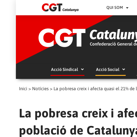
QUI SOM
Acció Sindical
Acció Social
Inici
>
Notícies
>
La pobresa creix i afecta quasi el 21% de
La pobresa creix i afe
població de Cataluny