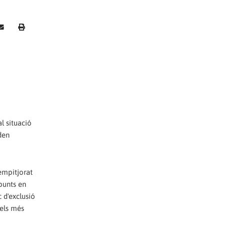
l situació
den
 empitjorat
 punts en
 d'exclusió
dels més