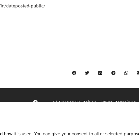
in/dateposted-public/
C/ Burgos 59, Baixos – 08014 Barcelona
spccc@
spcgtcatalunya.cat
d how it is used. You can give your consent to all or selected purpos