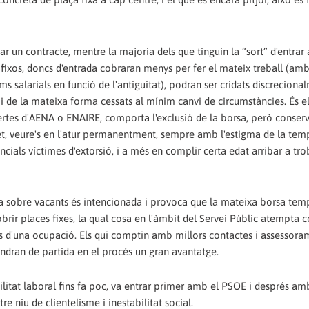
r un contracte, mentre la majoria dels que tinguin la “sort” d'entrar 
fixos, doncs d'entrada cobraran menys per fer el mateix treball (am
ms salarials en funció de l'antiguitat), podran ser cridats discreciona
 i de la mateixa forma cessats al mínim canvi de circumstàncies. És e
ertes d'AENA o ENAIRE, comporta l'exclusió de la borsa, però conser
fet, veure's en l'atur permanentment, sempre amb l'estigma de la tem
cials víctimes d'extorsió, i a més en complir certa edat arribar a tr
eta sobre vacants és intencionada i provoca que la mateixa borsa tem
obrir places fixes, la qual cosa en l'àmbit del Servei Públic atempta c
tants d'una ocupació. Els qui comptin amb millors contactes i assessor
 tindran de partida en el procés un gran avantatge.
abilitat laboral fins fa poc, va entrar primer amb el PSOE i després am
re niu de clientelisme i inestabilitat social.