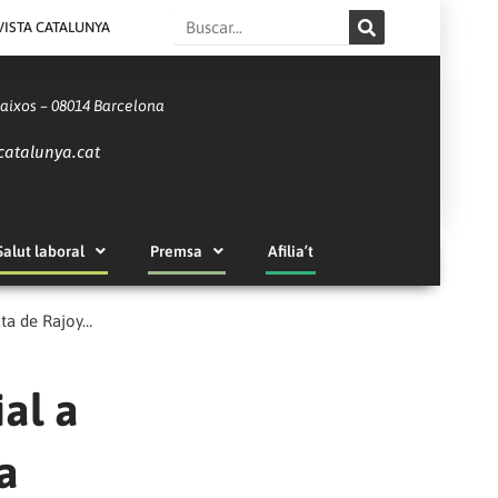
Search
VISTA CATALUNYA
Baixos – 08014 Barcelona
catalunya.cat
Salut laboral
Premsa
Afilia’t
uta de Rajoy…
ial a
a