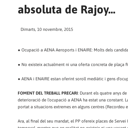
absoluta de Rajoy…
Dimarts, 10 novembre, 2015
● Ocupació a AENA Aeroports i ENAIRE: Molts dels candidat
● No existeix actualment ni una oferta concreta de plaça 
● AENA i ENAIRE estan oferint soroll mediàtic i gens d'ocup
FOMENT DEL TREBALL PRECARI
: Durant els quatre anys d
deterioració de l'ocupació a AENA ha estat una constant. La
portat a situacions extremes en alguns centres (Recordeu 
Ara, al final del seu mandat, el PP ofereix places de Serve
temporal, mentre que en realitat no existeix ni una vacant c