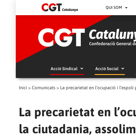
QUI SOM
Acció Sindical
Acció Social
Inici
>
Comunicats
>
La precarietat en l’ocupació i l’espol
La precarietat en l’oc
la ciutadania, assoli