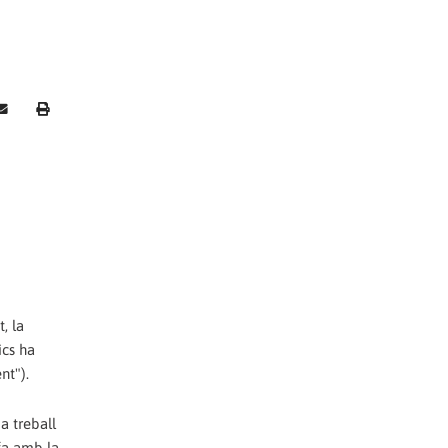
, la
ics ha
nt").
a treball
 fa amb la