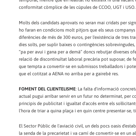
conformitat còmplice de les cúpules de CCOO, UGT i USO.
Molts dels candidats aprovats no seran mai cridats per signa
ho faran en condicions molt pitjors que els seus companys 
diferències de més de 300 euros, per l'existència de tres tra
dies solts, per suplir baixes o contingències sobrevingudes,
“pa per avui i gana per a demà” doncs rebutjar diverses of
relació de discontinuïtat laboral precària pot suposar, de 
que tempta a convertir-se en submissos treballadors i poten
que el cotitzat a AENA no arriba per a gairebé res.
FOMENT DEL CLIENTELISME
: La falta d'informació concr
actual pugui arribar servir en un futur no determinat, per c
principis de publicitat i igualtat d'accés entre els sol·lici
l'hora de triar a quina plaça i en quin centre presentar-se,
El Sector Públic de l'aviació civil, un dels pocs oasis d'est
la senda de la precarietat i va camí de convertir-se en un alt