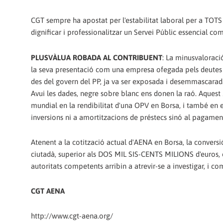
CGT sempre ha apostat per l'estabilitat laboral per a TOTS
dignificar i professionalitzar un Servei Públic essencial co
PLUSVÀLUA ROBADA AL CONTRIBUENT
: La minusvaloraci
la seva presentació com una empresa ofegada pels deutes 
des del govern del PP, ja va ser exposada i desemmascarada
Avui les dades, negre sobre blanc ens donen la raó. Aquest
mundial en la rendibilitat d'una OPV en Borsa, i també en els
inversions ni a amortitzacions de préstecs sinó al pagament
Atenent a la cotització actual d'AENA en Borsa, la conversi
ciutadà, superior als DOS MIL SIS-CENTS MILIONS d'euros, e
autoritats competents arribin a atrevir-se a investigar, i co
CGT AENA
http://www.cgt-aena.org/