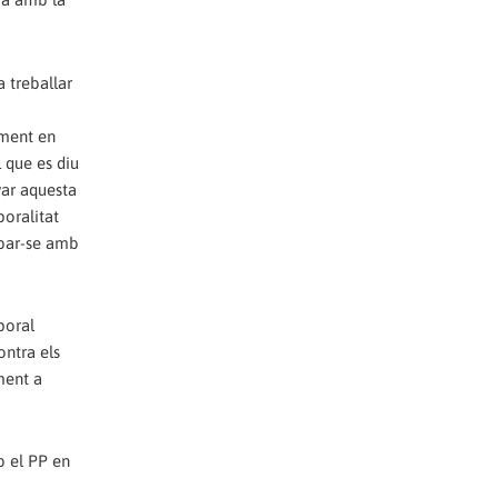
a treballar
b
lment en
l que es diu
var aquesta
poralitat
obar-se amb
poral
ontra els
ament a
b el PP en