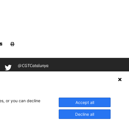
@CGTCatalunya
cgtcatalunya
CGTCatalunya
cgtcatalunya
es, or you can decline
Accept all
Decline all