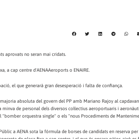
s aprovats no seran mai cridats.
fixa, a cap centre d'AENAAeroports o ENAIRE.
ació, el que generarà gran desesperació i falta de confiança.
e majoria absoluta del govern del PP amb Mariano Rajoy al capdavant
 minva de personal dels diversos col·lectius aeroportuaris i aeronàut
el "bomber orquestra single" o els "nous Procediments de Mantenime
i Públic a AENA sota la fórmula de borses de candidats en reserva per 
oncreta de plaça fixa a cap centre, i el que és encara pitjor, això es