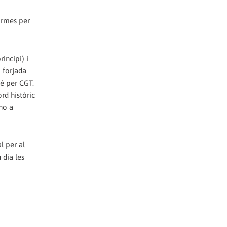
ormes per
incipi) i
 forjada
bé per CGT.
rd històric
 no a
l per al
 dia les