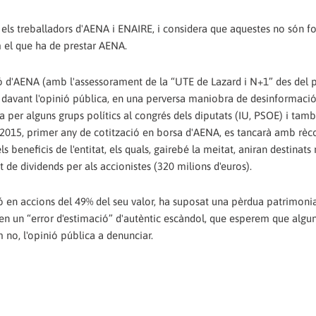
 els treballadors d'AENA i ENAIRE, i considera que aquestes no són f
m el que ha de prestar AENA.
ó d'AENA (amb l'assessorament de la “UTE de Lazard i N+1” des del pr
davant l'opinió pública, en una perversa maniobra de desinformació
 per alguns grups polítics al congrés dels diputats (IU, PSOE) i tam
 2015, primer any de cotització en borsa d'AENA, es tancarà amb rèco
 beneficis de l'entitat, els quals, gairebé la meitat, aniran destinats
 de dividends per als accionistes (320 milions d'euros).
ó en accions del 49% del seu valor, ha suposat una pèrdua patrimonia
n un “error d'estimació” d'autèntic escàndol, que esperem que algun
m no, l'opinió pública a denunciar.