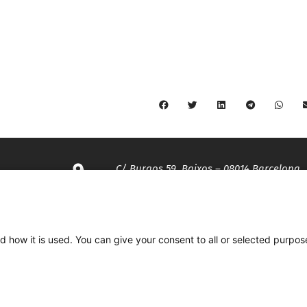
C/ Burgos 59, Baixos – 08014 Barcelona
spccc@
spcgtcatalunya.cat
d how it is used. You can give your consent to all or selected purpos
935 120 481