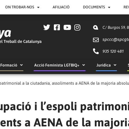
ON TROBAR-NOS
AFILIACIÓ
DOCUMENTS
RE
C/ Burgos 59, 
spccc@
spcgt
935 120 481
Formació
Acció Feminista LGTBIQ+
Jurídica
i patrimonial a la ciutadania, assoliments a AENA de la majoria absol
upació i l’espoli patrimon
ments a AENA de la majori