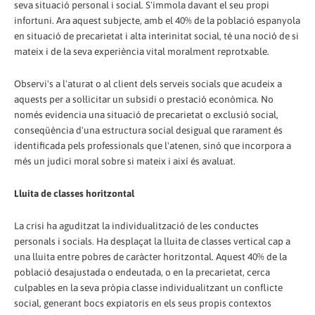
seva situació personal i social. S'immola davant el seu propi
infortuni. Ara aquest subjecte, amb el 40% de la població espanyola
en situació de precarietat i alta interinitat social, té una noció de si
mateix i de la seva experiència vital moralment reprotxable.
Observi's a l'aturat o al client dels serveis socials que acudeix a
aquests per a sol·licitar un subsidi o prestació econòmica. No
només evidencia una situació de precarietat o exclusió social,
conseqüència d'una estructura social desigual que rarament és
identificada pels professionals que l'atenen, sinó que incorpora a
més un judici moral sobre si mateix i així és avaluat.
Lluita de classes horitzontal
La crisi ha aguditzat la individualització de les conductes
personals i socials. Ha desplaçat la lluita de classes vertical cap a
una lluita entre pobres de caràcter horitzontal. Aquest 40% de la
població desajustada o endeutada, o en la precarietat, cerca
culpables en la seva pròpia classe individualitzant un conflicte
social, generant bocs expiatoris en els seus propis contextos