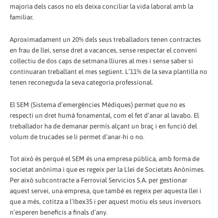
majoria dels casos no els deixa conciliar la vida laboral amb la
familiar.
Aproximadament un 20% dels seus treballadors tenen contractes
en frau de llei, sense dret a vacances, sense respectar el conveni
col·lectiu de dos caps de setmana lliures al mes i sense saber si
continuaran treballant el mes següent. L’11% de la seva plantilla no
tenen reconeguda la seva categoria professional.
El SEM (Sistema d’emergències Mèdiques) permet que no es
respecti un dret humà fonamental, com el fet d’anar al lavabo. El
treballador ha de demanar permís alçant un braç i en funció del
volum de trucades se li permet d’anar-hi o no.
Tot això és perquè el SEM és una empresa pública, amb forma de
societat anònima i que es regeix per la Llei de Societats Anònimes.
Per això subcontracte a Ferrovial Servicios S.A. per gestionar
aquest servei, una empresa, que també es regeix per aquesta llei i
que a més, cotitza a l’Ibex35 i per aquest motiu els seus inversors
n’esperen beneficis a finals d’any.