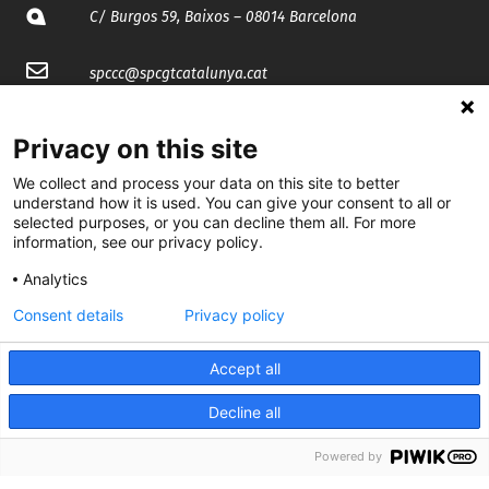
C/ Burgos 59, Baixos – 08014 Barcelona
spccc@
spcgtcatalunya.cat
935 120 481
Privacy on this site
We collect and process your data on this site to better
@CGTCatalunya
understand how it is used. You can give your consent to all or
selected purposes, or you can decline them all. For more
cgtcatalunya
information, see our privacy policy.
CGTCatalunya
Analytics
Consent details
Privacy policy
cgtcatalunya
Accept all
Decline all
Desenvolupat per
Powered by