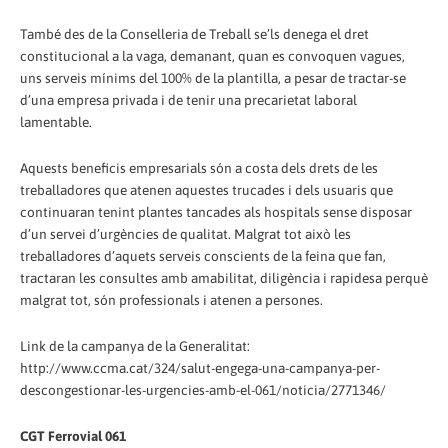
També des de la Conselleria de Treball se’ls denega el dret
constitucional a la vaga, demanant, quan es convoquen vagues,
uns serveis mínims del 100% de la plantilla, a pesar de tractar-se
d’una empresa privada i de tenir una precarietat laboral
lamentable.
Aquests beneficis empresarials són a costa dels drets de les
treballadores que atenen aquestes trucades i dels usuaris que
continuaran tenint plantes tancades als hospitals sense disposar
d’un servei d’urgències de qualitat. Malgrat tot això les
treballadores d’aquets serveis conscients de la feina que fan,
tractaran les consultes amb amabilitat, diligència i rapidesa perquè
malgrat tot, són professionals i atenen a persones.
Link de la campanya de la Generalitat:
http://www.ccma.cat/324/salut-engega-una-campanya-per-
descongestionar-les-urgencies-amb-el-061/noticia/2771346/
CGT Ferrovial 061