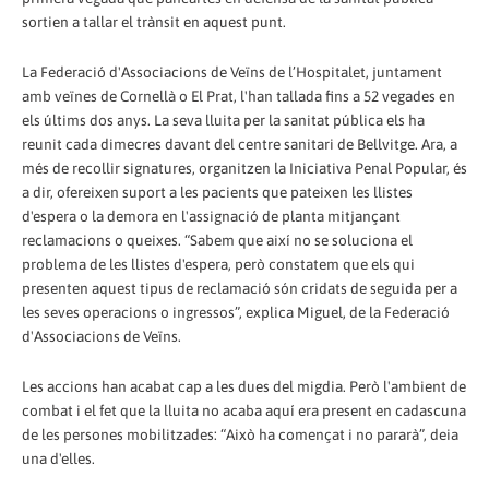
sortien a tallar el trànsit en aquest punt.
La Federació d'Associacions de Veïns de l’Hospitalet, juntament
amb veïnes de Cornellà o El Prat, l'han tallada fins a 52 vegades en
els últims dos anys. La seva lluita per la sanitat pública els ha
reunit cada dimecres davant del centre sanitari de Bellvitge. Ara, a
més de recollir signatures, organitzen la Iniciativa Penal Popular, és
a dir, ofereixen suport a les pacients que pateixen les llistes
d'espera o la demora en l'assignació de planta mitjançant
reclamacions o queixes. “Sabem que així no se soluciona el
problema de les llistes d'espera, però constatem que els qui
presenten aquest tipus de reclamació són cridats de seguida per a
les seves operacions o ingressos”, explica Miguel, de la Federació
d'Associacions de Veïns.
Les accions han acabat cap a les dues del migdia. Però l'ambient de
combat i el fet que la lluita no acaba aquí era present en cadascuna
de les persones mobilitzades: “Això ha començat i no pararà”, deia
una d'elles.