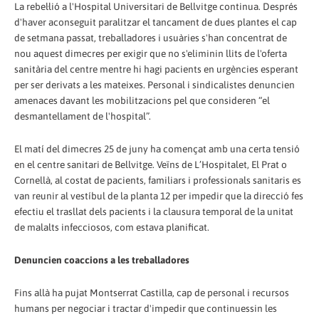
La rebel·lió a l'Hospital Universitari de Bellvitge continua. Després
d'haver aconseguit paralitzar el tancament de dues plantes el cap
de setmana passat, treballadores i usuàries s'han concentrat de
nou aquest dimecres per exigir que no s'eliminin llits de l'oferta
sanitària del centre mentre hi hagi pacients en urgències esperant
per ser derivats a les mateixes. Personal i sindicalistes denuncien
amenaces davant les mobilitzacions pel que consideren “el
desmantellament de l'hospital”.
El matí del dimecres 25 de juny ha començat amb una certa tensió
en el centre sanitari de Bellvitge. Veïns de L’Hospitalet, El Prat o
Cornellà, al costat de pacients, familiars i professionals sanitaris es
van reunir al vestíbul de la planta 12 per impedir que la direcció fes
efectiu el trasllat dels pacients i la clausura temporal de la unitat
de malalts infecciosos, com estava planificat.
Denuncien coaccions a les treballadores
Fins allà ha pujat Montserrat Castilla, cap de personal i recursos
humans per negociar i tractar d'impedir que continuessin les