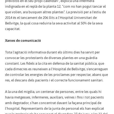
previstos en el seu propi calendari”, explica una infermera
indignada en el replà de la planta 12, “com no han pogut tancar el
que volien, ara busquen altres plantes”. La previsió per a l'estiu de
2014 és el tancament de 206 llits a l'Hospital Universitari de
Bellvitge, la qual cosa reduiria la seva activitat al 50% de la seva
capacitat.
Xarxes de comunicació
Tota l'agitació informativa durant els últims dies ha servit per
convocar les protestants de diverses plantes en una guàrdia
constant. Les fidels a la cita en defensa de la sanitat pública, que
cada dimecres es reuneixen a l'Hospital de Bellvitge, s'encarreguen
de controlar les energies de les proclames per respectar, abans que
res, el descans dels pacients i el correcte funcionament sanitari.
A la una del migdia, un centenar de persones, entre les quals hi
havia metgesses, infermeres, auxiliars, veïnes i fins i tot pacients
amb degotador, s'han concentrat davant la façana principal de
l'hospital. Representants de la junta de personal els han explicat