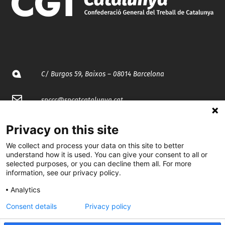
C/ Burgos 59, Baixos – 08014 Barcelona
spccc@
spcgtcatalunya.cat
935 120 481
Privacy on this site
We collect and process your data on this site to better
@CGTCatalunya
understand how it is used. You can give your consent to all or
selected purposes, or you can decline them all. For more
information, see our privacy policy.
cgtcatalunya
Analytics
CGTCatalunya
Consent details
Privacy policy
cgtcatalunya