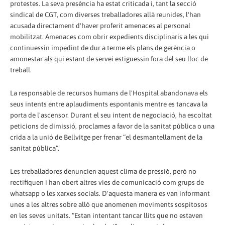
protestes. La seva presència ha estat criticada i, tant la secció
sindical de CGT, com diverses treballadores allà reunides, l'han
acusada directament d'haver proferit amenaces al personal
mobilitzat. Amenaces com obrir expedients disciplinaris a les qui
continuessin impedint de dur a terme els plans de gerència o
amonestar als qui estant de servei estiguessin fora del seu lloc de
treball.
La responsable de recursos humans de l'Hospital abandonava els
seus intents entre aplaudiments espontanis mentre es tancava la
porta de l'ascensor. Durant el seu intent de negociació, ha escoltat
peticions de dimissió, proclames a favor de la sanitat pública o una
crida a la unió de Bellvitge per frenar “el desmantellament de la
sanitat pública”.
Les treballadores denuncien aquest clima de pressió, però no
rectifiquen i han obert altres vies de comunicació com grups de
whatsapp o les xarxes socials. D'aquesta manera es van informant
unes a les altres sobre allò que anomenen moviments sospitosos
en les seves unitats. “Estan intentant tancar llits que no estaven