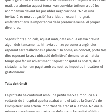
que la gerència els ha convocat el divendres 27 de juny, a les 11 del
matí, per abordar aquest tema i van convidar tothom a què les
acompanyin davant les possibles negociacions. “No és una
invitació, és una obligació”, ha cridat un usuari indignat,
emfatitzant així la importància de la presència veïnal el proper
divendres.
Segons fonts sindicals, aquest matí, data en què estava previst
algun dels tancaments, hi havia quinze persones a urgències
esperant ser traslladades a planta. “Un home, en concret, porta tres
dies esperant la seva ubicació definitiva”, denuncien al mateix
temps que fan un advertiment: “aquest hospital és nostre, de la
ciutadania, ho hem pagat amb els nostres impostos i nosaltres el
gestionarem”.
Talls de trànsit
La protesta ha continuat amb una petita marxa simbòlica als
voltants de l'hospital que ha acabat amb el tall de la Gran Via de
l’Hospitalet, una artèria important del trànsit a la zona. No era la
primera vegada que pancartes en defensa de la sanitat pública