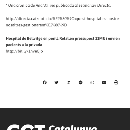
* Una crònica de Ana Vallina publicada al setmanari Directa.
http://directa.cat/noticia/%E2%80%9Caquest-hospital-es-nostre-
nosaltres-gestionarem%E2%80%9D
Hospital de Bellvitge en perill. Retallen pressupost 11M€ i envien
pacients a la privada
http://bit.ly/1nveGjo