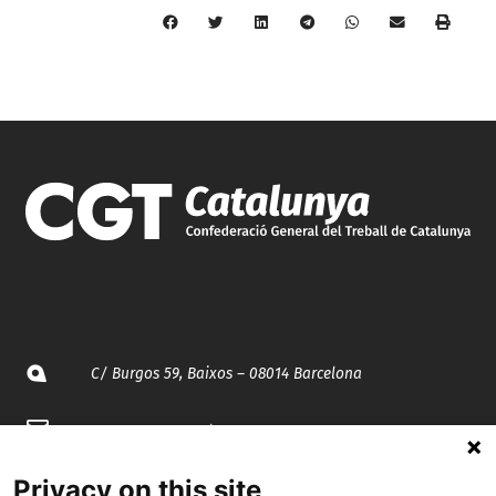
C/ Burgos 59, Baixos – 08014 Barcelona
spccc@
spcgtcatalunya.cat
935 120 481
Privacy on this site