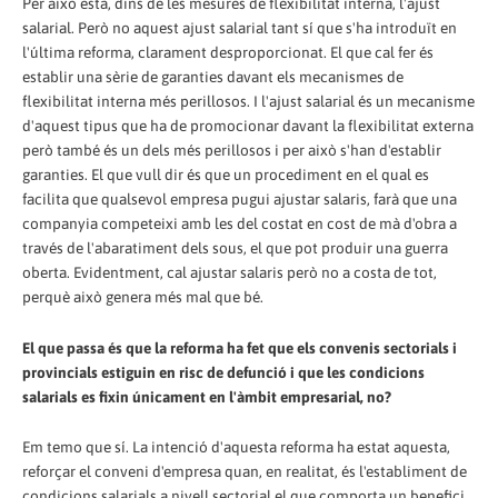
Per això està, dins de les mesures de flexibilitat interna, l'ajust
salarial. Però no aquest ajust salarial tant sí que s'ha introduït en
l'última reforma, clarament desproporcionat. El que cal fer és
establir una sèrie de garanties davant els mecanismes de
flexibilitat interna més perillosos. I l'ajust salarial és un mecanisme
d'aquest tipus que ha de promocionar davant la flexibilitat externa
però també és un dels més perillosos i per això s'han d'establir
garanties. El que vull dir és que un procediment en el qual es
facilita que qualsevol empresa pugui ajustar salaris, farà que una
companyia competeixi amb les del costat en cost de mà d'obra a
través de l'abaratiment dels sous, el que pot produir una guerra
oberta. Evidentment, cal ajustar salaris però no a costa de tot,
perquè això genera més mal que bé.
El que passa és que la reforma ha fet que els convenis sectorials i
provincials estiguin en risc de defunció i que les condicions
salarials es fixin únicament en l'àmbit empresarial, no?
Em temo que sí. La intenció d'aquesta reforma ha estat aquesta,
reforçar el conveni d'empresa quan, en realitat, és l'establiment de
condicions salarials a nivell sectorial el que comporta un benefici