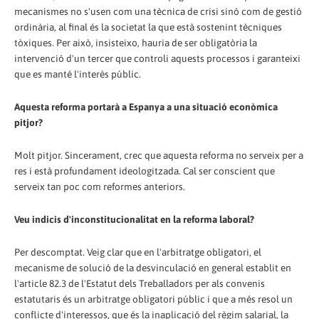
mecanismes no s'usen com una tècnica de crisi sinó com de gestió
ordinària, al final és la societat la que està sostenint tècniques
tòxiques. Per això, insisteixo, hauria de ser obligatòria la
intervenció d'un tercer que controli aquests processos i garanteixi
que es manté l'interès públic.
Aquesta reforma portarà a Espanya a una situació econòmica
pitjor?
Molt pitjor. Sincerament, crec que aquesta reforma no serveix per a
res i està profundament ideologitzada. Cal ser conscient que
serveix tan poc com reformes anteriors.
Veu indicis d'inconstitucionalitat en la reforma laboral?
Per descomptat. Veig clar que en l'arbitratge obligatori, el
mecanisme de solució de la desvinculació en general establit en
l'article 82.3 de l'Estatut dels Treballadors per als convenis
estatutaris és un arbitratge obligatori públic i que a més resol un
conflicte d'interessos, que és la inaplicació del règim salarial, la