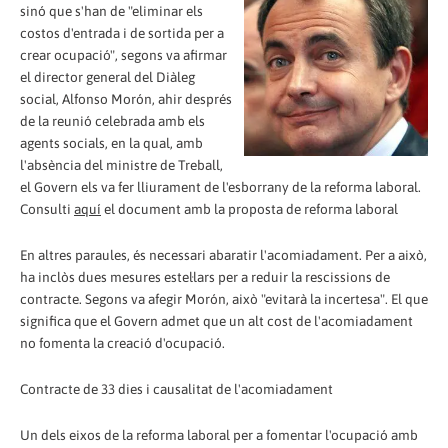
sinó que s'han de "eliminar els
costos d'entrada i de sortida per a
crear ocupació", segons va afirmar
el director general del Diàleg
social, Alfonso Morón, ahir després
de la reunió celebrada amb els
agents socials, en la qual, amb
l'absència del ministre de Treball,
el Govern els va fer lliurament de l'esborrany de la reforma laboral.
Consulti
aquí
el document amb la proposta de reforma laboral
En altres paraules, és necessari abaratir l'acomiadament. Per a això,
ha inclòs dues mesures estel·lars per a reduir la rescissions de
contracte. Segons va afegir Morón, això "evitarà la incertesa". El que
significa que el Govern admet que un alt cost de l'acomiadament
no fomenta la creació d'ocupació.
Contracte de 33 dies i causalitat de l'acomiadament
Un dels eixos de la reforma laboral per a fomentar l'ocupació amb