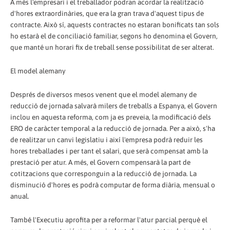
A més l'empresari i el treballador podran acordar la realització
d'hores extraordinàries, que era la gran trava d'aquest tipus de
contracte. Això sí, aquests contractes no estaran bonificats tan sols
ho estarà el de conciliació familiar, segons ho denomina el Govern,
que manté un horari fix de treball sense possibilitat de ser alterat.
El model alemany
Després de diversos mesos venent que el model alemany de
reducció de jornada salvarà milers de treballs a Espanya, el Govern
inclou en aquesta reforma, com ja es preveia, la modificació dels
ERO de caràcter temporal a la reducció de jornada. Per a això, s'ha
de realitzar un canvi legislatiu i així l'empresa podrà reduir les
hores treballades i per tant el salari, que serà compensat amb la
prestació per atur. A més, el Govern compensarà la part de
cotitzacions que corresponguin a la reducció de jornada. La
disminució d'hores es podrà computar de forma diària, mensual o
anual.
També l'Executiu aprofita per a reformar l'atur parcial perquè el