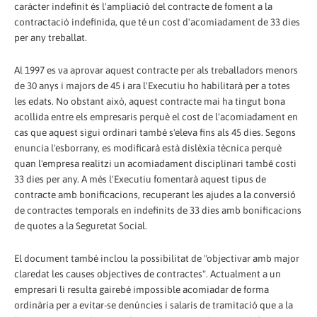
caràcter indefinit és l'ampliació del contracte de foment a la
contractació indefinida, que té un cost d'acomiadament de 33 dies
per any treballat.
Al 1997 es va aprovar aquest contracte per als treballadors menors
de 30 anys i majors de 45 i ara l'Executiu ho habilitarà per a totes
les edats. No obstant això, aquest contracte mai ha tingut bona
acollida entre els empresaris perquè el cost de l'acomiadament en
cas que aquest sigui ordinari també s'eleva fins als 45 dies. Segons
enuncia l'esborrany, es modificarà està dislèxia tècnica perquè
quan l'empresa realitzi un acomiadament disciplinari també costi
33 dies per any. A més l'Executiu fomentarà aquest tipus de
contracte amb bonificacions, recuperant les ajudes a la conversió
de contractes temporals en indefinits de 33 dies amb bonificacions
de quotes a la Seguretat Social.
El document també inclou la possibilitat de "objectivar amb major
claredat les causes objectives de contractes". Actualment a un
empresari li resulta gairebé impossible acomiadar de forma
ordinària per a evitar-se denúncies i salaris de tramitació que a la