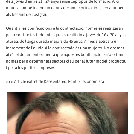
dels joves d'entre 21 i 24 anys sense cap tipus de formació. Així
mateix, també inclou un contracte amb cotitzacions per atur per
als becaris de postgrau.
Quant a les bonificacions a la contractació, només es realitzaran
per a contractes indefinits que es realitzin a joves de 16 a 30 anys, a
aturats de llarga durada majors de 45 anys. A més s'aplicarà un
increment de l'ajuda si la contractada és una mujerer. No obstant
això, el document esmenta que aquestes bonificacions s'oferiran
només per a determinats sectors clau per al futur model productiu
i per a les petites empreses.
>>> Article extret de
Kaosenlared
. Font: El economista