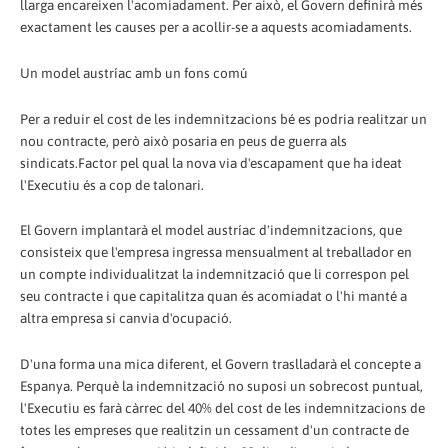
llarga encareixen l'acomiadament. Per això, el Govern definirà més
exactament les causes per a acollir-se a aquests acomiadaments.
Un model austríac amb un fons comú
Per a reduir el cost de les indemnitzacions bé es podria realitzar un
nou contracte, però això posaria en peus de guerra als
sindicats.Factor pel qual la nova via d'escapament que ha ideat
l'Executiu és a cop de talonari.
El Govern implantarà el model austríac d'indemnitzacions, que
consisteix que l'empresa ingressa mensualment al treballador en
un compte individualitzat la indemnització que li correspon pel
seu contracte i que capitalitza quan és acomiadat o l'hi manté a
altra empresa si canvia d'ocupació.
D'una forma una mica diferent, el Govern traslladarà el concepte a
Espanya. Perquè la indemnització no suposi un sobrecost puntual,
l'Executiu es farà càrrec del 40% del cost de les indemnitzacions de
totes les empreses que realitzin un cessament d'un contracte de