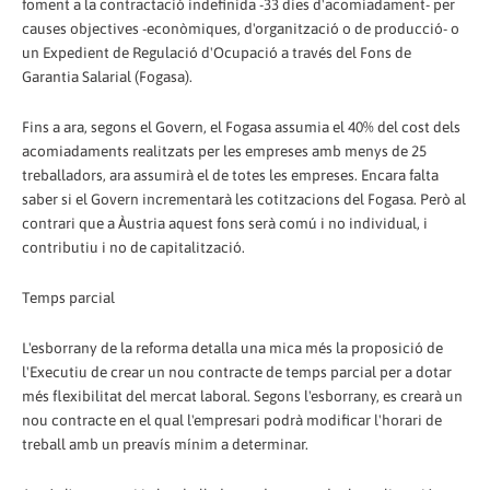
foment a la contractació indefinida -33 dies d'acomiadament- per
causes objectives -econòmiques, d'organització o de producció- o
un Expedient de Regulació d'Ocupació a través del Fons de
Garantia Salarial (Fogasa).
Fins a ara, segons el Govern, el Fogasa assumia el 40% del cost dels
acomiadaments realitzats per les empreses amb menys de 25
treballadors, ara assumirà el de totes les empreses. Encara falta
saber si el Govern incrementarà les cotitzacions del Fogasa. Però al
contrari que a Àustria aquest fons serà comú i no individual, i
contributiu i no de capitalització.
Temps parcial
L'esborrany de la reforma detalla una mica més la proposició de
l'Executiu de crear un nou contracte de temps parcial per a dotar
més flexibilitat del mercat laboral. Segons l'esborrany, es crearà un
nou contracte en el qual l'empresari podrà modificar l'horari de
treball amb un preavís mínim a determinar.