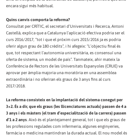
encara sigui més habitual.
Quins canvis comporta la reforma?
Consultat per CRÍTIC, el secretari d’Universitats i Recerca, Antoni
Castellà, explica que a Catalunya l’aplicació efectiva podria ser el
curs 2016/2017, “tot i que el pròxim curs 2015/2016 ja es podria
oferir algun grau de 180 crèdits”, i hi afegeix: “L’objectiu final és
que, tot respectant l’autonomia universitària, es consensuï una
oferta de sistema, un model de país”. Tanmateix, ahir mateix la
Conferència de Rectors de les Universitats Espanyoles (CRUE) va
aprovar per àmplia majoria una moratòria en una assemblea
extraordinària i no oferiran els graus de 3 anys fins al curs
2017/2018.
La reforma consisteix en la implantació del sistema conegut per
3+2. És a dir, que els graus (les llicenciatures actuals) passen de 4 a
3 anys i els màsters (el tram d’especialització de la carrera) passen
d’1 a 2 anys
. Això és el plantejament general, tot i que els graus de
les professions regulades com infermeria, algunes enginyeries,
farmàcia o medicina mantindran la durada actual. El nou model és