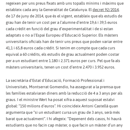
regeixen per uns preus fixats amb uns topalls mínims i màxims que
estableix cada any la Generalitat de Catalunya. El
decret 92/2014
,
de 17 de juny de 2014, que és el vigent, estableix que els estudis de
grau han de tenir un cost per a l’alumne d’entre 19,6 i 39,5 euros
cada crèdit en funció del grau d’experimentalitat i de si estan
adaptats o no a l’Espai Europeu d’Educació Superior. Els màsters
universitaris oficials han de tenir uns preus que poden variar entre
41,1 i 65,8 euros cada crèdit. Si tenim en compte que cada curs
equival a 60 crèdits, els estudis de grau actualment poden costar
per a un estudiant entre 1.180 i 2.371 euros per curs. Pel que fa als
màsters universitaris, tenen un cost d’entre 2.470 i 3.952 euros.
La secretària d’Estat d’Educació, Formació Professional i
Universitats, Montserrat Gomendio, ha assegurat a la premsa que
les famílies estalviaran diners amb la reducció de 4 a 3 anys per als
graus. I el ministre Wert ha posat xifra a aquest suposat estalvi
global: “150 milions d’euros”. Hi coincideix Antoni Castellà quan
argumenta que “si un estudiant cursa un grau de 3 anys, serà més
barat que actualment”. I hi afegeix: “Depenent dels casos, hi haurà
estudiants que no facin cap màster, o que facin un màster d’un any