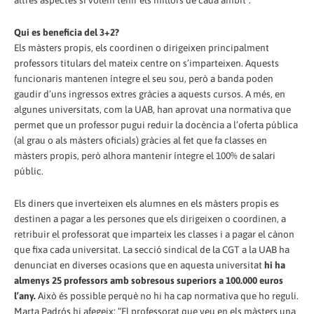
Qui es beneficia del 3+2?
Els màsters propis, els coordinen o dirigeixen principalment
professors titulars del mateix centre on s’imparteixen. Aquests
funcionaris mantenen íntegre el seu sou, però a banda poden
gaudir d’uns ingressos extres gràcies a aquests cursos. A més, en
algunes universitats, com la UAB, han aprovat una normativa que
permet que un professor pugui reduir la docència a l’oferta pública
(al grau o als màsters oficials) gràcies al fet que fa classes en
màsters propis, però alhora mantenir íntegre el 100% de salari
públic.
Els diners que inverteixen els alumnes en els màsters propis es
destinen a pagar a les persones que els dirigeixen o coordinen, a
retribuir el professorat que imparteix les classes i a pagar el cànon
que fixa cada universitat. La secció sindical de la CGT a la UAB ha
denunciat en diverses ocasions que en aquesta universitat
hi ha
almenys 25 professors amb sobresous superiors a 100.000 euros
l’any.
Això és possible perquè no hi ha cap normativa que ho reguli.
Marta Padrós hi afegeix: “El professorat que veu en els màsters una