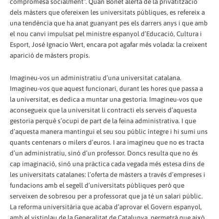
compromesa socialment”. Quan Bonet alerta de la privatització
dels màsters que ofereixen les universitats públiques, es refereix a
una tendència que ha anat guanyant pes els darrers anys i que amb
el nou canvi impulsat pel ministre espanyol d’Educació, Cultura i
Esport, José Ignacio Wert, encara pot agafar més volada: la creixent
aparició de màsters propis.
Imagineu-vos un administratiu d’una universitat catalana.
Imagineu-vos que aquest funcionari, durant les hores que passa a
la universitat, es dedica a muntar una gestoria. Imagineu-vos que
aconsegueix que la universitat li contracti els serveis d’aquesta
gestoria perquè s’ocupi de part de la feina administrativa. I que
d’aquesta manera mantingui el seu sou públic íntegre i hi sumi uns
quants centenars o milers d’euros. I ara imagineu que no es tracta
d’un administratiu, sinó d’un professor. Doncs resulta que no és
cap imaginació, sinó una pràctica cada vegada més estesa dins de
les universitats catalanes: l’oferta de màsters a través d’empreses i
fundacions amb el segell d’universitats públiques però que
serveixen de sobresou per a professorat que ja té un salari públic.
La reforma universitària que acaba d’aprovar el Govern espanyol,
amb el vistiplau de la Generalitat de Catalunya, permetrà que això