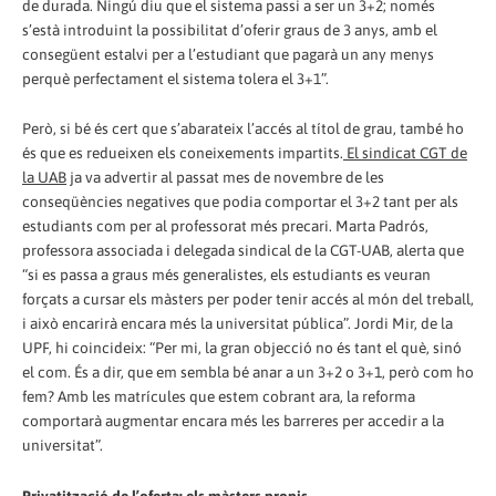
de durada. Ningú diu que el sistema passi a ser un 3+2; només
s’està introduint la possibilitat d’oferir graus de 3 anys, amb el
consegüent estalvi per a l’estudiant que pagarà un any menys
perquè perfectament el sistema tolera el 3+1”.
Però, si bé és cert que s’abarateix l’accés al títol de grau, també ho
és que es redueixen els coneixements impartits.
El sindicat CGT de
la UAB
ja va advertir al passat mes de novembre de les
conseqüències negatives que podia comportar el 3+2 tant per als
estudiants com per al professorat més precari. Marta Padrós,
professora associada i delegada sindical de la CGT-UAB, alerta que
“si es passa a graus més generalistes, els estudiants es veuran
forçats a cursar els màsters per poder tenir accés al món del treball,
i això encarirà encara més la universitat pública”. Jordi Mir, de la
UPF, hi coincideix: “Per mi, la gran objecció no és tant el què, sinó
el com. És a dir, que em sembla bé anar a un 3+2 o 3+1, però com ho
fem? Amb les matrícules que estem cobrant ara, la reforma
comportarà augmentar encara més les barreres per accedir a la
universitat”.