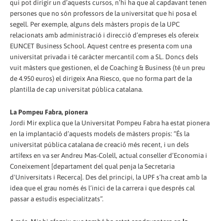
qui pot dirigir un d’aquests cursos, n’hi ha que al capdavant tenen
persones que no són professors de la universitat que hi posa el
segell. Per exemple, alguns dels màsters propis de la UPC
relacionats amb administració i direcció d’empreses els ofereix
EUNCET Business School. Aquest centre es presenta com una
universitat privada i té caràcter mercantil com a SL. Doncs dels
vuit màsters que gestionen, el de Coaching & Business (té un preu
de 4.950 euros) el dirigeix Ana Riesco, que no forma part de la
plantilla de cap universitat pública catalana.
La Pompeu Fabra, pionera
Jordi Mir explica que la Universitat Pompeu Fabra ha estat pionera
en la implantació d’aquests models de màsters propis: “És la
universitat pública catalana de creació més recent, i un dels
artífexs en va ser Andreu Mas-Colell, actual conseller d’Economia i
Coneixement [departament del qual penja la Secretaria
d'Universitats i Recerca]. Des del principi, la UPF s’ha creat amb la
idea que el grau només és l’inici de la carrera i que després cal
passar a estudis especialitzats”.