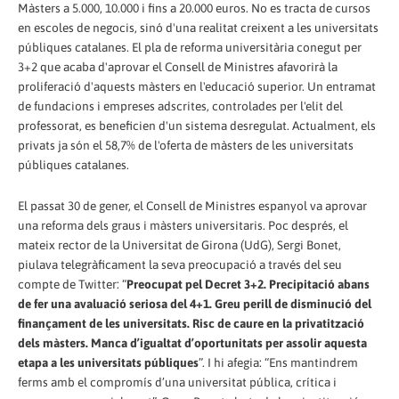
Màsters a 5.000, 10.000 i fins a 20.000 euros. No es tracta de cursos
en escoles de negocis, sinó d'una realitat creixent a les universitats
públiques catalanes. El pla de reforma universitària conegut per
3+2 que acaba d'aprovar el Consell de Ministres afavorirà la
proliferació d'aquests màsters en l'educació superior. Un entramat
de fundacions i empreses adscrites, controlades per l'elit del
professorat, es beneficien d'un sistema desregulat. Actualment, els
privats ja són el 58,7% de l'oferta de màsters de les universitats
públiques catalanes.
El passat 30 de gener, el Consell de Ministres espanyol va aprovar
una reforma dels graus i màsters universitaris. Poc després, el
mateix rector de la Universitat de Girona (UdG), Sergi Bonet,
piulava telegràficament la seva preocupació a través del seu
compte de Twitter: “
Preocupat pel Decret 3+2. Precipitació abans
de fer una avaluació seriosa del 4+1. Greu perill de disminució del
finançament de les universitats. Risc de caure en la privatització
dels màsters. Manca d’igualtat d’oportunitats per assolir aquesta
etapa a les universitats públiques
”. I hi afegia: “Ens mantindrem
ferms amb el compromís d’una universitat pública, crítica i