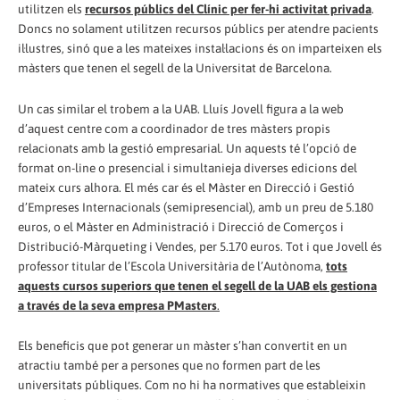
utilitzen els
recursos públics del Clínic per fer-hi activitat privada
.
Doncs no solament utilitzen recursos públics per atendre pacients
il·lustres, sinó que a les mateixes instal·lacions és on imparteixen els
màsters que tenen el segell de la Universitat de Barcelona.
Un cas similar el trobem a la UAB. Lluís Jovell figura a la web
d’aquest centre com a coordinador de tres màsters propis
relacionats amb la gestió empresarial. Un aquests té l’opció de
format on-line o presencial i simultanieja diverses edicions del
mateix curs alhora. El més car és el Màster en Direcció i Gestió
d’Empreses Internacionals (semipresencial), amb un preu de 5.180
euros, o el Màster en Administració i Direcció de Comerços i
Distribució-Màrqueting i Vendes, per 5.170 euros. Tot i que Jovell és
professor titular de l’Escola Universitària de l’Autònoma,
tots
aquests cursos superiors que tenen el segell de la UAB els gestiona
a través de la seva empresa PMasters
.
Els beneficis que pot generar un màster s’han convertit en un
atractiu també per a persones que no formen part de les
universitats públiques. Com no hi ha normatives que estableixin