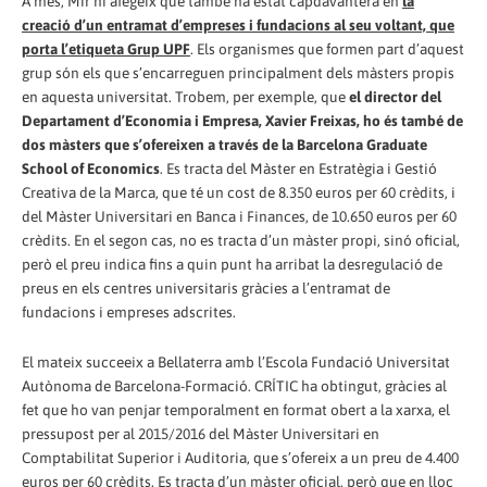
A més, Mir hi afegeix que també ha estat capdavantera en
la
creació d’un entramat d’empreses i fundacions al seu voltant, que
porta l’etiqueta Grup UPF
. Els organismes que formen part d’aquest
grup són els que s’encarreguen principalment dels màsters propis
en aquesta universitat. Trobem, per exemple, que
el director del
Departament d’Economia i Empresa, Xavier Freixas, ho és també de
dos màsters que s’ofereixen a través de la Barcelona Graduate
School of Economics
. Es tracta del Màster en Estratègia i Gestió
Creativa de la Marca, que té un cost de 8.350 euros per 60 crèdits, i
del Màster Universitari en Banca i Finances, de 10.650 euros per 60
crèdits. En el segon cas, no es tracta d’un màster propi, sinó oficial,
però el preu indica fins a quin punt ha arribat la desregulació de
preus en els centres universitaris gràcies a l’entramat de
fundacions i empreses adscrites.
El mateix succeeix a Bellaterra amb l’Escola Fundació Universitat
Autònoma de Barcelona-Formació. CRÍTIC ha obtingut, gràcies al
fet que ho van penjar temporalment en format obert a la xarxa, el
pressupost per al 2015/2016 del Màster Universitari en
Comptabilitat Superior i Auditoria, que s’ofereix a un preu de 4.400
euros per 60 crèdits. Es tracta d’un màster oficial, però que en lloc