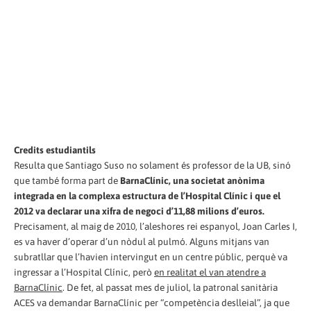
Credits estudiantils
Resulta que Santiago Suso no solament és professor de la UB, sinó
que també forma part de
BarnaClínic, una societat anònima
integrada en la complexa estructura de l’Hospital Clínic i que el
2012 va declarar una xifra de negoci d’11,88 milions d’euros.
Precisament, al maig de 2010, l’aleshores rei espanyol, Joan Carles I,
es va haver d’operar d’un nòdul al pulmó. Alguns mitjans van
subratllar que l’havien intervingut en un centre públic, perquè va
ingressar a l’Hospital Clínic, però
en realitat el van atendre a
BarnaClínic
. De fet, al passat mes de juliol, la patronal sanitària
ACES va demandar BarnaClínic per “competència deslleial”, ja que