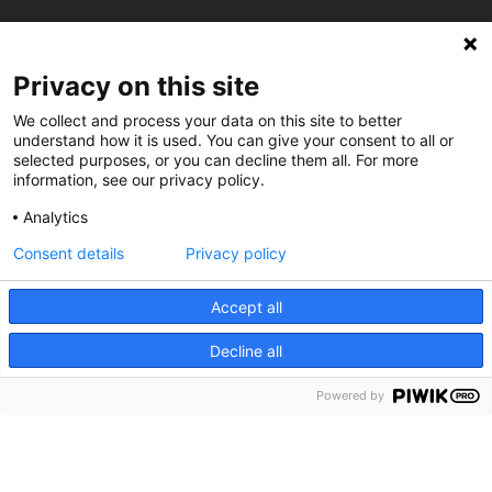
C/ Burgos 59, Baixos – 08014 Barcelona
Privacy on this site
spccc@
spcgtcatalunya.cat
We collect and process your data on this site to better
understand how it is used. You can give your consent to all or
935 120 481
selected purposes, or you can decline them all. For more
information, see our privacy policy.
@CGTCatalunya
Analytics
Consent details
Privacy policy
cgtcatalunya
CGTCatalunya
Accept all
cgtcatalunya
Decline all
Powered by
Desenvolupat per