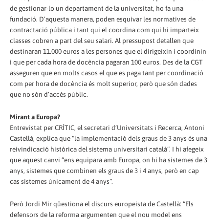
de gestionar-lo un departament de la universitat, ho fa una
fundació. D’aquesta manera, poden esquivar les normatives de
contractació pública i tant qui el coordina com qui hi imparteix
classes cobren a part del seu salari. Al pressupost detallen que
destinaran 11.000 euros a les persones que el dirigeixin i coordinin
i que per cada hora de docència pagaran 100 euros. Des de la CGT
asseguren que en molts casos el que es paga tant per coordinació
com per hora de docència és molt superior, però que són dades
que no són d’accés públic.
Mirant a Europa?
Entrevistat per CRÍTIC, el secretari d’Universitats i Recerca, Antoni
Castellà, explica que “la implementació dels graus de 3 anys és una
reivindicació històrica del sistema universitari català”. I hi afegeix
que aquest canvi “ens equipara amb Europa, on hi ha sistemes de 3
anys, sistemes que combinen els graus de 3 i 4 anys, però en cap
cas sistemes únicament de 4 anys”.
Però Jordi Mir qüestiona el discurs europeista de Castellà: “Els
defensors de la reforma argumenten que el nou model ens