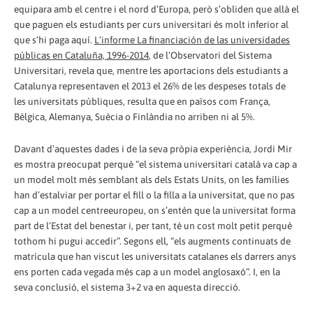
equipara amb el centre i el nord d’Europa, però s’obliden que allà el
que paguen els estudiants per curs universitari és molt inferior al
que s’hi paga aquí.
L’informe La financiación de las universidades
públicas en Cataluña, 1996-2014
, de l’Observatori del Sistema
Universitari, revela que, mentre les aportacions dels estudiants a
Catalunya representaven el 2013 el 26% de les despeses totals de
les universitats públiques, resulta que en països com França,
Bèlgica, Alemanya, Suècia o Finlàndia no arriben ni al 5%.
Davant d’aquestes dades i de la seva pròpia experiència, Jordi Mir
es mostra preocupat perquè “el sistema universitari català va cap a
un model molt més semblant als dels Estats Units, on les famílies
han d’estalviar per portar el fill o la filla a la universitat, que no pas
cap a un model centreeuropeu, on s’entén que la universitat forma
part de l’Estat del benestar i, per tant, té un cost molt petit perquè
tothom hi pugui accedir”. Segons ell, “els augments continuats de
matrícula que han viscut les universitats catalanes els darrers anys
ens porten cada vegada més cap a un model anglosaxó”. I, en la
seva conclusió, el sistema 3+2 va en aquesta direcció.