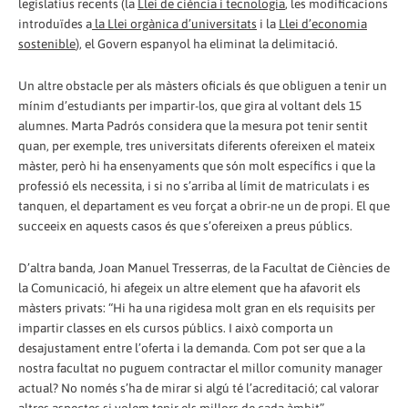
legislatius recents (la
Llei de ciència i tecnologia
, les modificacions
introduïdes a
la Llei orgànica d’universitats
i la
Llei d’economia
sostenible
), el Govern espanyol ha eliminat la delimitació.
Un altre obstacle per als màsters oficials és que obliguen a tenir un
mínim d’estudiants per impartir-los, que gira al voltant dels 15
alumnes. Marta Padrós considera que la mesura pot tenir sentit
quan, per exemple, tres universitats diferents ofereixen el mateix
màster, però hi ha ensenyaments que són molt específics i que la
professió els necessita, i si no s’arriba al límit de matriculats i es
tanquen, el departament es veu forçat a obrir-ne un de propi. El que
succeeix en aquests casos és que s’ofereixen a preus públics.
D’altra banda, Joan Manuel Tresserras, de la Facultat de Ciències de
la Comunicació, hi afegeix un altre element que ha afavorit els
màsters privats: “Hi ha una rigidesa molt gran en els requisits per
impartir classes en els cursos públics. I això comporta un
desajustament entre l’oferta i la demanda. Com pot ser que a la
nostra facultat no puguem contractar el millor comunity manager
actual? No només s’ha de mirar si algú té l’acreditació; cal valorar
altres aspectes si volem tenir els millors de cada àmbit”.