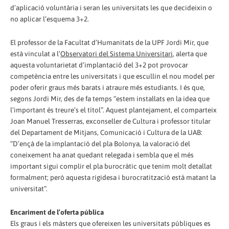
d’aplicació voluntària i seran les universitats les que decideixin o
no aplicar l’esquema 3+2.
El professor de la Facultat d’Humanitats de la UPF Jordi Mir, que
està vinculat a l’
Observatori del Sistema Universitari
, alerta que
aquesta voluntarietat d’implantació del 3+2 pot provocar
competència entre les universitats i que escullin el nou model per
poder oferir graus més barats i atraure més estudiants. I és que,
segons Jordi Mir, des de fa temps “estem instal·lats en la idea que
l’important és treure’s el títol”. Aquest plantejament, el comparteix
Joan Manuel Tresserras, exconseller de Cultura i professor titular
del Departament de Mitjans, Comunicació i Cultura de la UAB:
“D’ençà de la implantació del pla Bolonya, la valoració del
coneixement ha anat quedant relegada i sembla que el més
important sigui complir el pla burocràtic que tenim molt detallat
formalment; però aquesta rigidesa i burocratització està matant la
universitat”.
Encariment de l’oferta pública
Els graus i els màsters que ofereixen les universitats públiques es