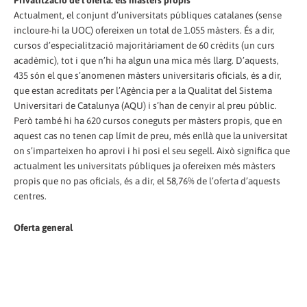
Privatització de l’oferta: els màsters propis
Actualment, el conjunt d’universitats públiques catalanes (sense
incloure-hi la UOC) ofereixen un total de 1.055 màsters. És a dir,
cursos d’especialització majoritàriament de 60 crèdits (un curs
acadèmic), tot i que n’hi ha algun una mica més llarg. D’aquests,
435 són el que s’anomenen màsters universitaris oficials, és a dir,
que estan acreditats per l’Agència per a la Qualitat del Sistema
Universitari de Catalunya (AQU) i s’han de cenyir al preu públic.
Però també hi ha 620 cursos coneguts per màsters propis, que en
aquest cas no tenen cap límit de preu, més enllà que la universitat
on s’imparteixen ho aprovi i hi posi el seu segell. Això significa que
actualment les universitats públiques ja ofereixen més màsters
propis que no pas oficials, és a dir, el 58,76% de l’oferta d’aquests
centres.
Oferta general