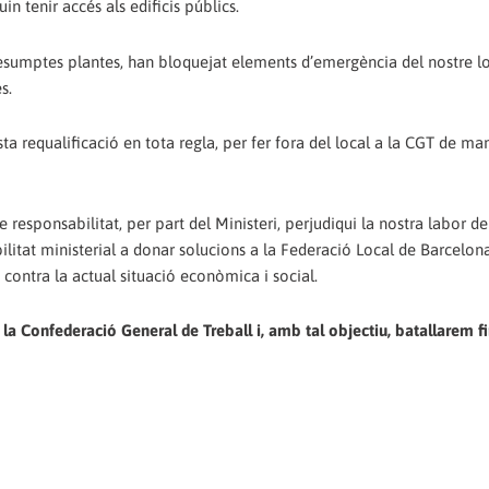
in tenir accés als edificis públics.
presumptes plantes, han bloquejat elements d’emergència del nostre l
s.
ta requalificació en tota regla, per fer fora del local a la CGT de ma
esponsabilitat, per part del Ministeri, perjudiqui la nostra labor d
abilitat ministerial a donar solucions a la Federació Local de Barcelon
 contra la actual situació econòmica i social.
a Confederació General de Treball i, amb tal objectiu, batallarem fin