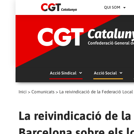
QUI SOM
Acció Sindical
Acció Social
Inici
>
Comunicats
>
La reivindicació de la Federació Local 
La reivindicació de l
Barcelona sobre els l