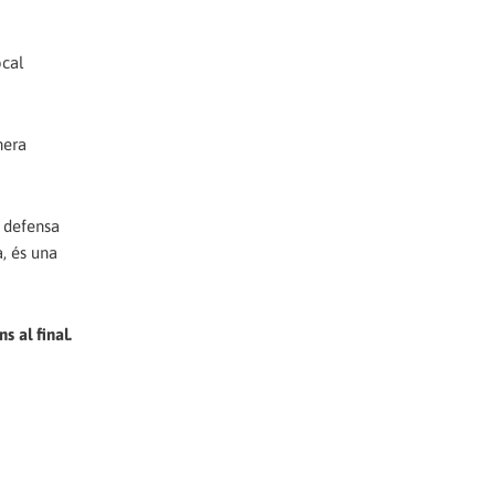
ocal
nera
e defensa
a, és una
s al final.