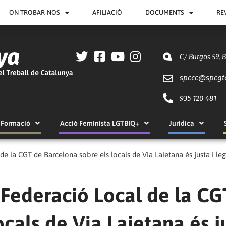
ON TROBAR-NOS
AFILIACIÓ
DOCUMENTS
RE
C/ Burgos 59, 
spccc@
spcgt
935 120 481
Formació
Acció Feminista LGTBIQ+
Jurídica
de la CGT de Barcelona sobre els locals de Via Laietana és justa i leg
a Federació Local de la CG
ocals de Via Laietana és j