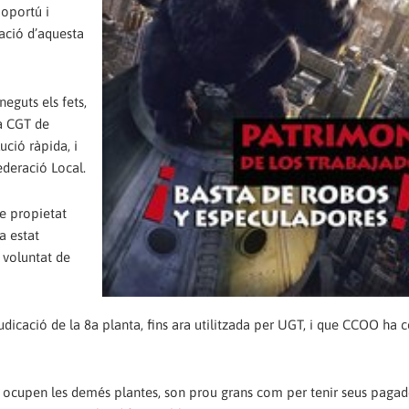
 oportú i
ació d’aquesta
eguts els fets,
la CGT de
ució ràpida, i
ederació Local.
de propietat
a estat
 voluntat de
dicació de la 8a planta, fins ara utilitzada per UGT, i que CCOO ha
e ocupen les demés plantes, son prou grans com per tenir seus pagad