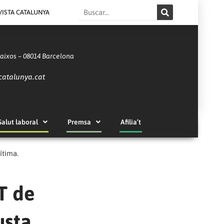
Search
VISTA CATALUNYA
Baixos – 08014 Barcelona
catalunya.cat
Salut laboral
Premsa
Afilia’t
ítima.
T de
usta