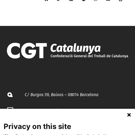
C/ Burgos 59, Baixos – 08014 Barcelona
spccc@
spcgtcatalunya.cat
935 120 481
Privacy on this site