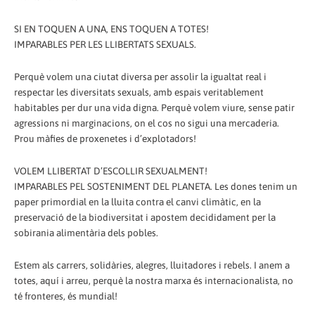
SI EN TOQUEN A UNA, ENS TOQUEN A TOTES!
IMPARABLES PER LES LLIBERTATS SEXUALS.
Perquè volem una ciutat diversa per assolir la igualtat real i
respectar les diversitats sexuals, amb espais veritablement
habitables per dur una vida digna. Perquè volem viure, sense patir
agressions ni marginacions, on el cos no sigui una mercaderia.
Prou màfies de proxenetes i d’explotadors!
VOLEM LLIBERTAT D’ESCOLLIR SEXUALMENT!
IMPARABLES PEL SOSTENIMENT DEL PLANETA. Les dones tenim un
paper primordial en la lluita contra el canvi climàtic, en la
preservació de la biodiversitat i apostem decididament per la
sobirania alimentària dels pobles.
Estem als carrers, solidàries, alegres, lluitadores i rebels. I anem a
totes, aquí i arreu, perquè la nostra marxa és internacionalista, no
té fronteres, és mundial!