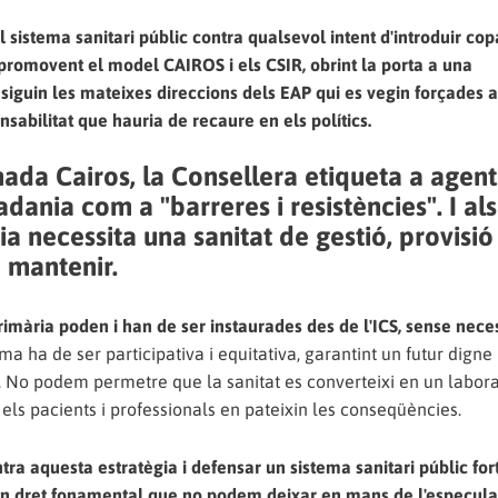
 sistema sanitari públic contra qualsevol intent d'introduir co
 promovent el model CAIROS i els CSIR, obrint la porta a una
 siguin les mateixes direccions dels EAP qui es vegin forçades 
nsabilitat que hauria de recaure en els polítics.
da Cairos, la Consellera etiqueta a agent
tadania com a "barreres i resistències". I als
a necessita una sanitat de gestió, provisió 
de mantenir.
imària poden i han de ser instaurades des de l'ICS, sense neces
a ha de ser participativa i equitativa, garantint un futur digne 
ia. No podem permetre que la sanitat es converteixi en un labora
els pacients i professionals en pateixin les conseqüències.
a aquesta estratègia i defensar un sistema sanitari públic fort,
 un dret fonamental que no podem deixar en mans de l'especula