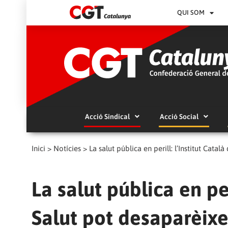
QUI SOM
Acció Sindical
Acció Social
Inici
>
Notícies
>
La salut pública en perill: l’Institut Cat
La salut pública en per
Salut pot desaparèix