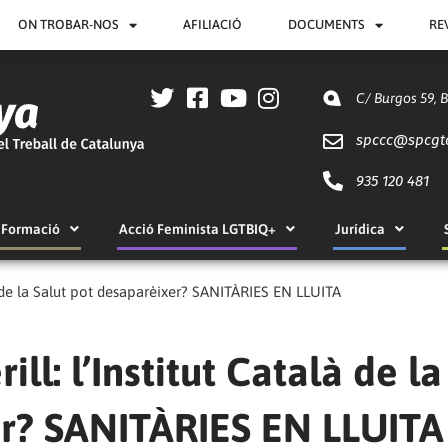
ON TROBAR-NOS
AFILIACIÓ
DOCUMENTS
RE
C/ Burgos 59, 
spccc@
spcgt
935 120 481
Formació
Acció Feminista LGTBIQ+
Jurídica
alà de la Salut pot desaparèixer? SANITÀRIES EN LLUITA
ill: l’Institut Català de la
er? SANITÀRIES EN LLUITA