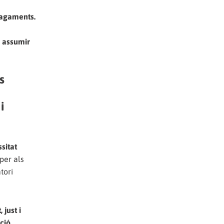
pagaments.
a assumir
s
i
sitat
per als
tori
 just i
ció.