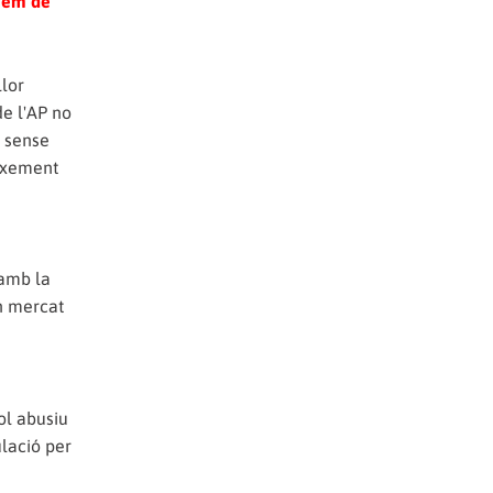
hem de
llor
de l'AP no
l sense
eixement
 amb la
un mercat
ol abusiu
ulació per