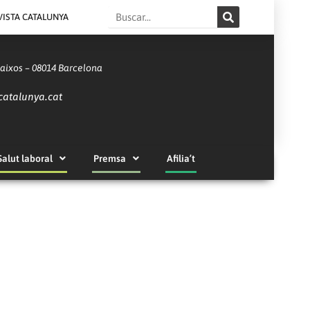
Search
VISTA CATALUNYA
Baixos – 08014 Barcelona
catalunya.cat
Salut laboral
Premsa
Afilia’t