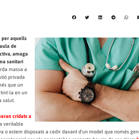
 per aquells
taula de
activa, amaga
ema sanitari
orda massa a
stió privada
 més que un
tint-la en un
 salut.
seran cridats a
la veritable
tiva o estem disposats a cedir davant d'un model que només ge