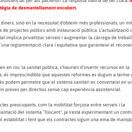
assistencial per als pacients? La resposta hauria de ser clara:
ratègia de desmantellament encobert.
iners, sinó en la necessitat d'obtenir més professionals, un mi
s de projectes públics amb instauració pública. L'actualització 
tat implica privatitzar serveis i augmentar la càrrega de trebal
'una reglamentació clara i equitativa que garanteixi el recon
n risc la sanitat pública, s'haurien d'invertir recursos en la
més, és imprescindible que aquestes reformes es duguin a terme
. No podem permetre que el sistema sanitari es converteixi en 
uin preses per directius sense cap experiència assistencial.
actes preocupants, com la mobilitat forçosa entre serveis i la
antació del sistema "lliscant", ja s'està experimentant un contr
l estabilitat i fent que els contractes siguin una eina de manip