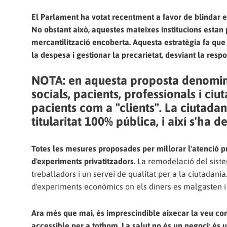
El Parlament ha votat recentment a favor de blindar el
No obstant això, aquestes mateixes institucions estan
mercantilització encoberta. Aquesta estratègia fa que
la despesa i gestionar la precarietat, desviant la respo
NOTA: en aquesta proposta denomina
socials, pacients, professionals i ciu
pacients com a "clients". La ciutadani
titularitat 100% pública, i així s'ha 
Totes les mesures proposades per millorar l'atenció pr
d'experiments privatitzadors.
La remodelació del sistem
treballadors i un servei de qualitat per a la ciutadan
d'experiments econòmics on els diners es malgasten i 
Ara més que mai, és imprescindible aixecar la veu contr
accessible per a tothom. La salut no és un negoci: és