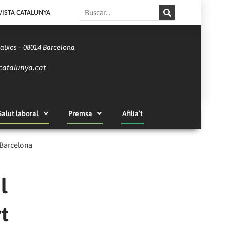
Search
VISTA CATALUNYA
Baixos – 08014 Barcelona
catalunya.cat
Salut laboral
Premsa
Afilia’t
 Barcelona
l
t