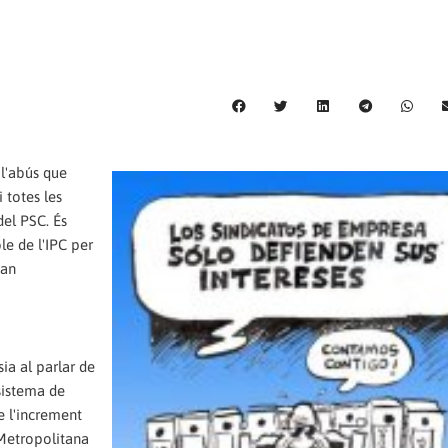
l'abús que
 totes les
del PSC. És
le de l'IPC per
tan
ia al parlar de
sistema de
e l'increment
 Metropolitana