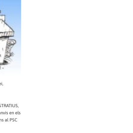
i,
STRATIUS,
nvis en els
ms al PSC