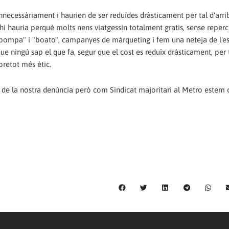
ecessàriament i haurien de ser reduïdes dràsticament per tal d'arri
hi hauria perquè molts nens viatgessin totalment gratis, sense repercu
 "pompa" i "boato", campanyes de màrqueting i fem una neteja de l'es
e ningú sap el que fa, segur que el cost es reduïx dràsticament, per 
bretot més ètic.
i de la nostra denúncia però com Sindicat majoritari al Metro estem 