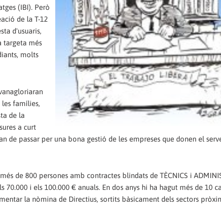
tges (IBI). Però
ació de la T-12
sta d'usuaris,
a targeta més
iants, molts
 vanagloriaran
les famílies,
ta de la
ures a curt
han de passar per una bona gestió de les empreses que donen el serve
més de 800 persones amb contractes blindats de TÈCNICS i ADMINI
 70.000 i els 100.000 € anuals. En dos anys hi ha hagut més de 10 ca
mentar la nòmina de Directius, sortits bàsicament dels sectors pròxi