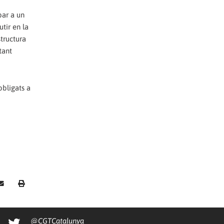
bar a un
tir en la
tructura
tant
obligats a
@CGTCatalunya