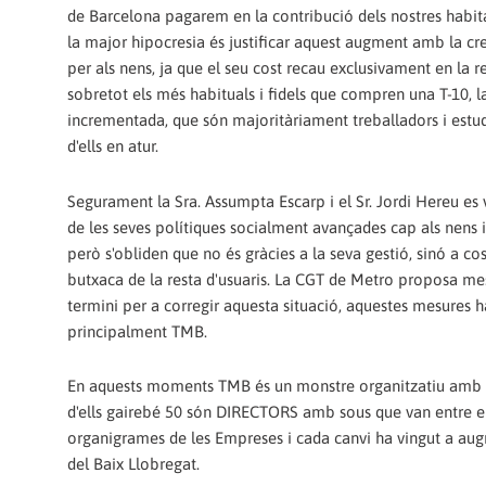
de Barcelona pagarem en la contribució dels nostres habita
la major hipocresia és justificar aquest augment amb la cre
per als nens, ja que el seu cost recau exclusivament en la re
sobretot els més habituals i fidels que compren una T-10, l
incrementada, que són majoritàriament treballadors i estud
d'ells en atur.
Segurament la Sra. Assumpta Escarp i el Sr. Jordi Hereu es
de les seves polítiques socialment avançades cap als nens i 
però s'obliden que no és gràcies a la seva gestió, sinó a cos
butxaca de la resta d'usuaris. La CGT de Metro proposa mes
termini per a corregir aquesta situació, aquestes mesures 
principalment TMB.
En aquests moments TMB és un monstre organitzatiu amb 
d'ells gairebé 50 són DIRECTORS amb sous que van entre els
organigrames de les Empreses i cada canvi ha vingut a aug
del Baix Llobregat.