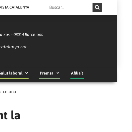
Search
VISTA CATALUNYA
Baixos – 08014 Barcelona
catalunya.cat
Salut laboral
Premsa
Afilia’t
Barcelona
t la