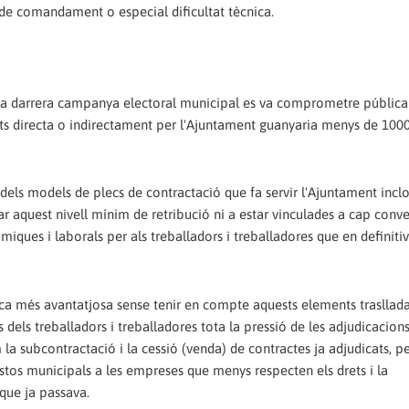
ll de comandament o especial dificultat tècnica.
rant la darrera campanya electoral municipal es va comprometre públic
tats directa o indirectament per l'Ajuntament guanyaria menys de 100
 dels models de plecs de contractació que fa servir l'Ajuntament incl
ar aquest nivell mínim de retribució ni a estar vinculades a cap conv
òmiques i laborals per als treballadors i treballadores que en definiti
òmica més avantatjosa sense tenir en compte aquests elements trasllad
 dels treballadors i treballadores tota la pressió de les adjudicacion
m la subcontractació i la cessió (venda) de contractes ja adjudicats, 
stos municipals a les empreses que menys respecten els drets i la
 que ja passava.