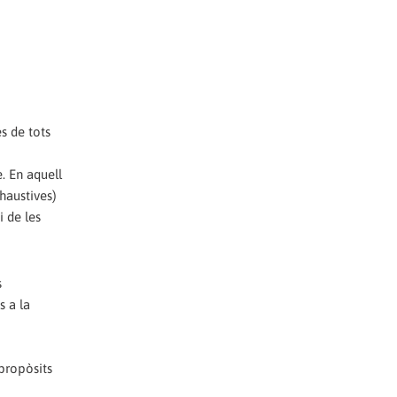
s de tots
. En aquell
haustives)
i de les
s
s a la
propòsits