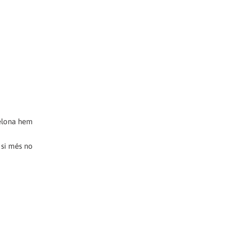
celona hem
 si més no