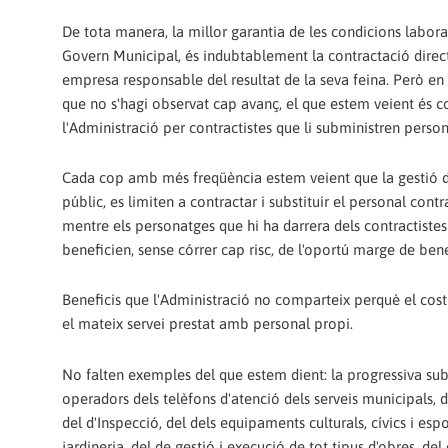
De tota manera, la millor garantia de les condicions laboral
Govern Municipal, és indubtablement la contractació directa
empresa responsable del resultat de la seva feina. Però en
que no s'hagi observat cap avanç, el que estem veient és c
l'Administració per contractistes que li subministren perso
Cada cop amb més freqüència estem veient que la gestió d'a
públic, es limiten a contractar i substituir el personal cont
mentre els personatges que hi ha darrera dels contractistes
beneficien, sense córrer cap risc, de l'oportú marge de bene
Beneficis que l'Administració no comparteix perquè el cost f
el mateix servei prestat amb personal propi.
No falten exemples del que estem dient: la progressiva subst
operadors dels telèfons d'atenció dels serveis municipals, d
del d'Inspecció, del dels equipaments culturals, cívics i espo
jardineria, del de gestió i execució de tot tipus d'obres, del