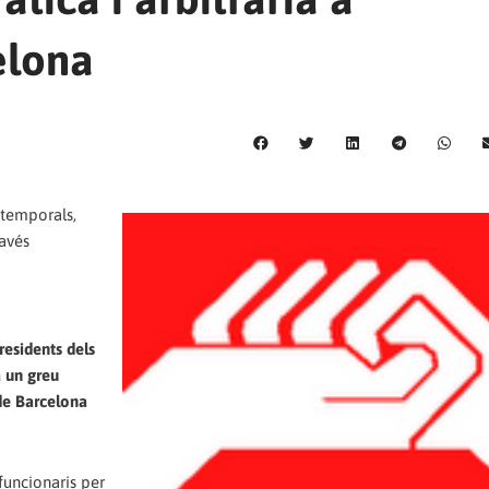
elona
 temporals,
ravés
residents dels
a un greu
 de Barcelona
funcionaris per