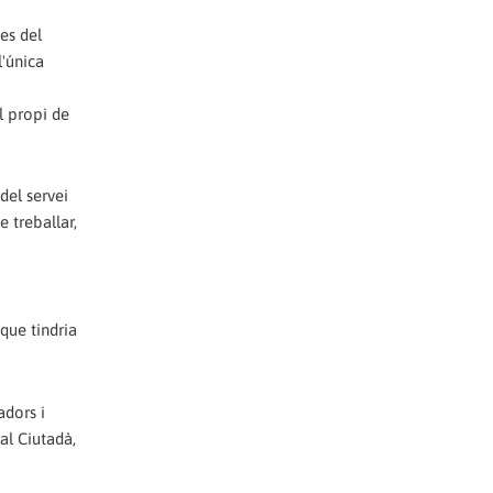
es del
l'única
l propi de
del servei
e treballar,
que tindria
adors i
al Ciutadà,