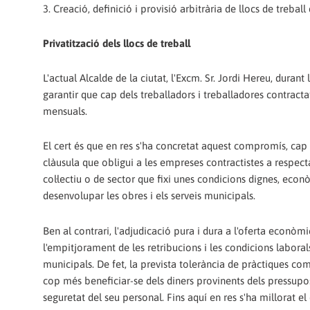
3. Creació, definició i provisió arbitrària de llocs de treba
Privatització dels llocs de treball
L'actual Alcalde de la ciutat, l'Excm. Sr. Jordi Hereu, du
garantir que cap dels treballadors i treballadores contrac
mensuals.
El cert és que en res s'ha concretat aquest compromís, cap
clàusula que obligui a les empreses contractistes a respect
col·lectiu o de sector que fixi unes condicions dignes, econ
desenvolupar les obres i els serveis municipals.
Ben al contrari, l'adjudicació pura i dura a l'oferta econ
l'empitjorament de les retribucions i les condicions laborals
municipals. De fet, la prevista tolerància de pràctiques co
cop més beneficiar-se dels diners provinents dels pressupo
seguretat del seu personal. Fins aquí en res s'ha millorat el