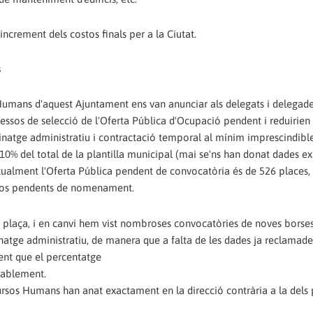
 increment dels costos finals per a la Ciutat.
s
mans d'aquest Ajuntament ens van anunciar als delegats i delegade
essos de selecció de l'Oferta Pública d'Ocupació pendent i reduirien
natge administratiu i contractació temporal al mínim imprescindible
10% del total de la plantilla municipal (mai se'ns han donat dades ex
tualment l'Oferta Pública pendent de convocatòria és de 526 places, 
esos pendents de nomenament.
a plaça, i en canvi hem vist nombroses convocatòries de noves borse
erinatge administratiu, de manera que a falta de les dades ja reclamade
ent que el percentatge
erablement.
rsos Humans han anat exactament en la direcció contrària a la dels 