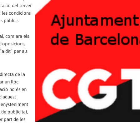
tació del servei
i les condicions
s públics.
l, com ara els
d'oposicions,
a dit” per als
directa de la
ar un lloc
ació no és en
d'aquest
 menysteniment
de publicitat,
r part de les