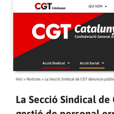
QUI SOM
Acció Sindical
Acció Social
Inici
>
Notícies
>
La Secció Sindical de CGT denuncia públic
La Secció Sindical d
gestió de personal err