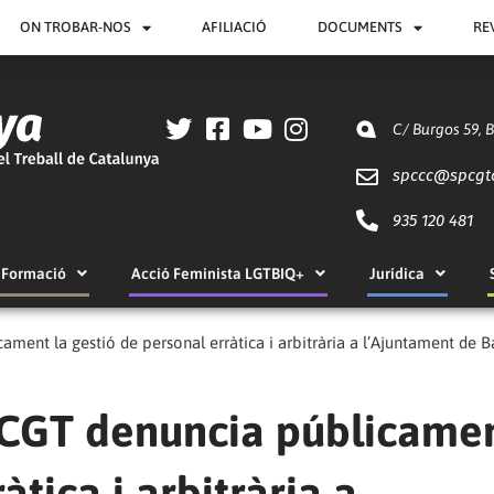
ON TROBAR-NOS
AFILIACIÓ
DOCUMENTS
RE
C/ Burgos 59, 
spccc@
spcgt
935 120 481
Formació
Acció Feminista LGTBIQ+
Jurídica
ament la gestió de personal erràtica i arbitrària a l’Ajuntament de 
e CGT denuncia públicamen
àtica i arbitrària a