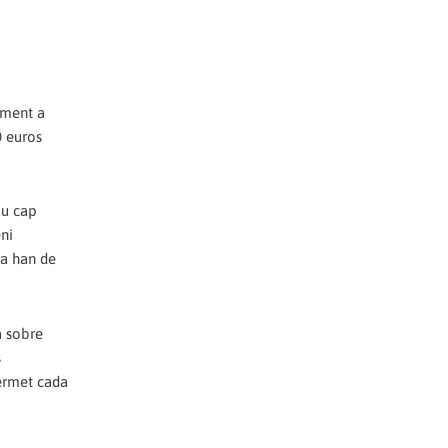
ament a
0 euros
ou cap
eni
va han de
a sobre
s
permet cada