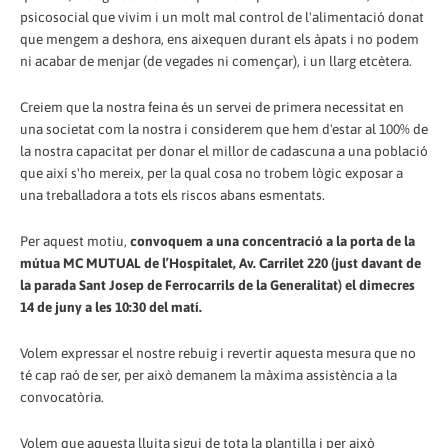
psicosocial que vivim i un molt mal control de l'alimentació donat
que mengem a deshora, ens aixequen durant els àpats i no podem
ni acabar de menjar (de vegades ni començar), i un llarg etcètera.
Creiem que la nostra feina és un servei de primera necessitat en
una societat com la nostra i considerem que hem d'estar al 100% de
la nostra capacitat per donar el millor de cadascuna a una població
que així s'ho mereix, per la qual cosa no trobem lògic exposar a
una treballadora a tots els riscos abans esmentats.
Per aquest motiu,
convoquem a una concentració a la porta de la
mútua MC MUTUAL de l’Hospitalet, Av. Carrilet 220 (just davant de
la parada Sant Josep de Ferrocarrils de la Generalitat) el dimecres
14 de juny a les 10:30 del matí.
Volem expressar el nostre rebuig i revertir aquesta mesura que no
té cap raó de ser, per això demanem la màxima assistència a la
convocatòria.
Volem que aquesta lluita sigui de tota la plantilla i per això