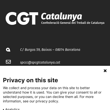
C/ Burgos 59, Baixos – 08014 Barcelona
spccc@
spcgtcatalunya.cat
935 120 481
Privacy on this site
We collect and process your data on this site to better
@CGTCatalunya
understand how it is used. You can give your consent to all or
selected purposes, or you can decline them all. For more
cgtcatalunya
information, see our privacy policy.
CGTCatalunya
Analytics