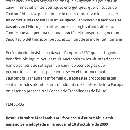
coincideix amb les organitzacions que exigeixen als governs un
canvi immediat en les polítiques energètiques que, en el cas de
l'automòbil passa per l'eliminació de les motoritzacions basades
en combustibles fòssils i la investigació i aplicació de tecnologies
basades en l'Hidrogen o altres fonts d'energies d'emissió zero.
També aposten per una racionalització del transport augmentant
l'aportació del transport públic al conjunt de la mobilitat humana.
Però sobretot insisteixen davant l'empresa SEAT que els ingents
beneficis obtinguts per les multinacionals en les últimes dècades
han de ser els que sufraguin un canvi de tecnologies que
permetrien, en tot cas, posicionar-se en el futur mercat de
l'automòbil. Finalment informen que aquestes propostes estan
sent aportades als ministeris d'indústria dels països de tota Europa
on hi tenen presència el Consell de Treballadors de l'Auto.
FEMEC-CGT
Resolució sobre Medi ambient i fabricació d'automòbils amb
emissió zero adoptada a Hannover el 18 d'octubre de 2009